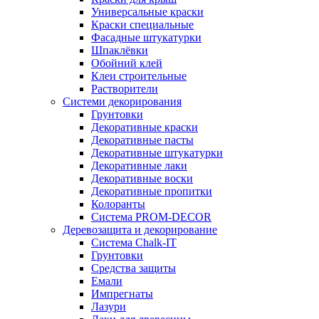
Универсальные краски
Краски специальные
Фасадные штукатурки
Шпаклёвки
Обойний клей
Клеи строительные
Растворители
Системи декорирования
Грунтовки
Декоративные краски
Декоративные пасты
Декоративные штукатурки
Декоративные лаки
Декоративные воски
Декоративные пропитки
Колоранты
Система PROM-DECOR
Деревозащита и декорирование
Система Chalk-IT
Грунтовки
Средства защиты
Емали
Импрегнаты
Лазури