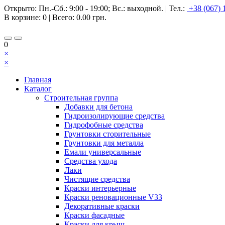
Открыто:
Пн.-Сб.: 9:00 - 19:00; Вс.: выходной.
|
Тел.:
+38 (067) 
В корзине:
0
| Всего:
0.00 грн.
0
×
×
Главная
Каталог
Строительная группа
Добавки для бетона
Гидроизолирующие средства
Гидрофобные средства
Грунтовки сторительные
Грунтовки для металла
Емали универсальные
Средства ухода
Лаки
Чистящие средства
Краски интерьерные
Краски реновационные V33
Декоративные краски
Краски фасадные
Краски для крыш