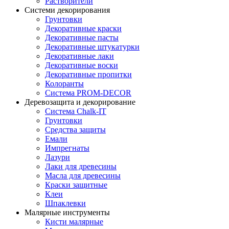
Растворители
Системи декорирования
Грунтовки
Декоративные краски
Декоративные пасты
Декоративные штукатурки
Декоративные лаки
Декоративные воски
Декоративные пропитки
Колоранты
Система PROM-DECOR
Деревозащита и декорирование
Система Chalk-IT
Грунтовки
Средства защиты
Емали
Импрегнаты
Лазури
Лаки для древесины
Масла для древесины
Краски защитные
Клеи
Шпаклевки
Малярные инструменты
Кисти малярные