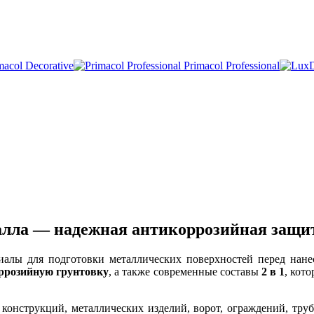
macol Decorative
Primacol Professional
алла — надежная антикоррозийная защит
иалы для подготовки металлических поверхностей перед нан
ррозийную грунтовку
, а также современные составы
2 в 1
, кот
.
 конструкций, металлических изделий, ворот, ограждений, труб