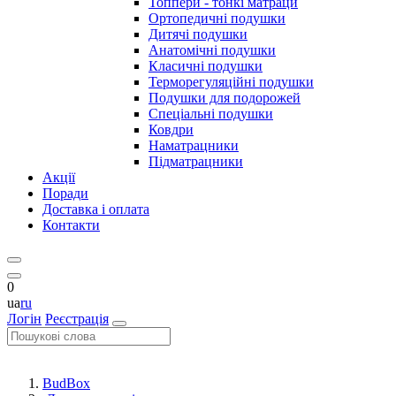
Топпери - тонкі матраци
Ортопедичні подушки
Дитячі подушки
Анатомічні подушки
Класичні подушки
Терморегуляційні подушки
Подушки для подорожей
Спеціальні подушки
Ковдри
Наматрацники
Підматрацники
Акції
Поради
Доставка і оплата
Контакти
0
ua
ru
Логін
Реєстрація
BudBox