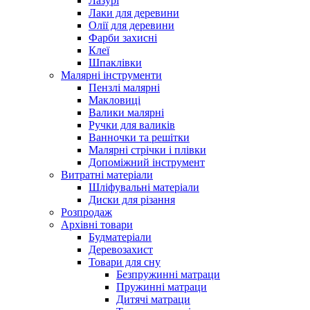
Лазурі
Лаки для деревини
Олії для деревини
Фарби захисні
Клеї
Шпаклівки
Малярні інструменти
Пензлі малярні
Макловиці
Валики малярні
Ручки для валиків
Ванночки та решітки
Малярні стрічки і плівки
Допоміжний інструмент
Витратні матеріали
Шліфувальні матеріали
Диски для різання
Розпродаж
Архівні товари
Будматеріали
Деревозахист
Товари для сну
Безпружинні матраци
Пружинні матраци
Дитячі матраци