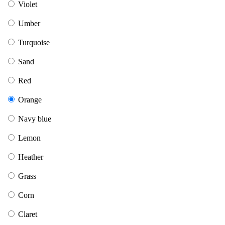
Violet
Umber
Turquoise
Sand
Red
Orange
Navy blue
Lemon
Heather
Grass
Corn
Claret