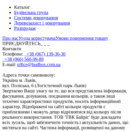
Каталог
Будівельна група
Системи декорування
Деревозахист і декорування
Розпродаж
Про нас
Угода користувача
Умови повернення товару
ПРИЄДНУЙТЕСЬ
Контакти
Телефони:
+38 (067) 139-30-30
+38 (066) 560-99-89
E-mail:
office@budbox.com.ua
Адреса точки самовивозу:
Україна м. Львів,
вул. Поліська, 6 (Логістичний парк Львів)
Звертаємо Вашу увагу на те, що вся представлена інформація,
фасування, дозування, поєднання кольорів, а також інші
технічні характеристики продуктів, носить інформаційний
характер. Відображені на сайті кольори продуктів є
приблизними і можуть дещо відрізнятися від кольору після
реального використання. ТОВ 'ТВК Байріс' буде докладати
всіх зусиль, щоб забезпечити точність і актуальність даних, що
містяться на сайті. Частина інформації, розміщеної на даному