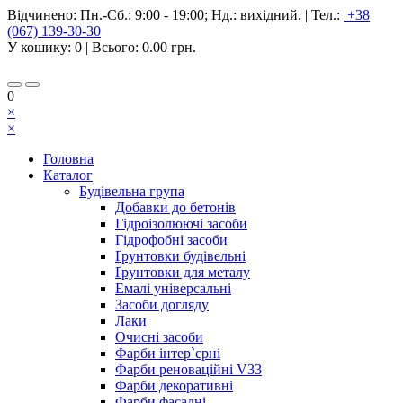
Відчинено:
Пн.-Сб.: 9:00 - 19:00; Нд.: вихідний.
|
Тел.:
+38
(067) 139-30-30
У кошику:
0
| Всього:
0.00 грн.
0
×
×
Головна
Каталог
Будівельна група
Добавки до бетонів
Гідроізолюючі засоби
Гідрофобні засоби
Ґрунтовки будівельні
Ґрунтовки для металу
Емалі універсальні
Засоби догляду
Лаки
Очисні засоби
Фарби інтер`єрні
Фарби реноваційні V33
Фарби декоративні
Фарби фасадні