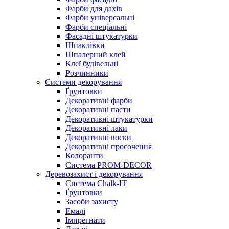
Фарби для дахів
Фарби універсальні
Фарби спеціальні
Фасадні штукатурки
Шпаклівки
Шпалерний клей
Клеї будівельні
Розчинники
Системи декорування
Ґрунтовки
Декоративні фарби
Декоративні пасти
Декоративні штукатурки
Декоративні лаки
Декоративні воски
Декоративні просочення
Колоранти
Система PROM-DECOR
Деревозахист і декорування
Система Chalk-IT
Ґрунтовки
Засоби захисту
Емалі
Імпрегнати