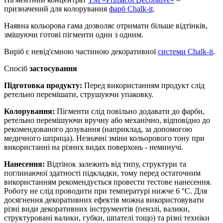
призначений для колорування
фарб Chalk-it
.
Наявна кольорова гама дозволяє отримати більше відтінків,
змішуючи готові пігменти один з одним.
Виріб є невід'ємною частиною декоративної
системи Chalk-it
.
Спосіб
застосування
Підготовка продукту:
Перед використанням продукт слід
ретельно перемішати, струшуючи упаковку.
Колорування:
Пігменти слід повільно додавати до фарби,
ретельно перемішуючи вручну або механічно, відповідно до
рекомендованого дозування (наприклад, за допомогою
медичного шприца). Незначні зміни кольорового тону при
використанні на різних видах поверхонь - неминучі.
Нанесення:
Відтінок залежить від типу, структури та
поглинаючої здатності підкладки, тому перед остаточним
використанням рекомендується провести тестове нанесення.
Роботу не слід проводити при температурі нижче 6 °С. Для
досягнення декоративних ефектів можна використовувати
різні види декоративних інструментів (пензлі, валики,
структуровані валики, губки, шпателі тощо) та різні техніки