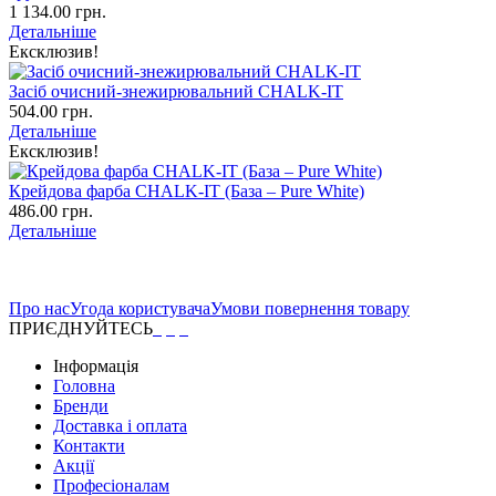
1 134.00 грн.
Детальніше
Ексклюзив!
Засіб очисний-знежирювальний CHALK-IT
504.00 грн.
Детальніше
Ексклюзив!
Крейдова фарба CHALK-IT (База – Pure White)
486.00 грн.
Детальніше
Про нас
Угода користувача
Умови повернення товару
ПРИЄДНУЙТЕСЬ
Інформація
Головна
Бренди
Доставка і оплата
Контакти
Акції
Професіоналам