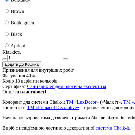
Brown
Bottle green
Black
Apricot
Кількість
Додати до Кошика
Призначення
для внутрішніх робіт
Фасування
40 мл
Колір
18 варіанти кольорів
Сертифікат
Санітарно-епідеміологічна експертиза
Опис та
властивості
Колорант для системи Chalk-it
TM «LuxDecor»
(«Чалк іт»,
ТМ «
концентрат
ТМ «Primacol Decorative»
– призначений для колор
Наявна кольорова гама дозволяє отримати більше відтінків, зм
Виріб є невід'ємною частиною декоративної
системи Chalk-it
.