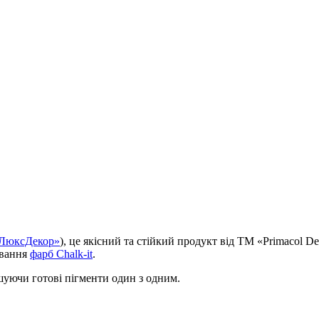
ЛюксДекор»
), це якісний та стійкий продукт від ТМ «Primacol Dec
ування
фарб Chalk-it
.
ішуючи готові пігменти один з одним.