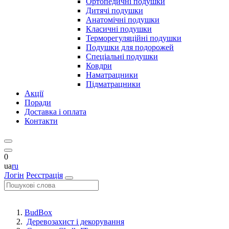
Ортопедичні подушки
Дитячі подушки
Анатомічні подушки
Класичні подушки
Терморегуляційні подушки
Подушки для подорожей
Спеціальні подушки
Ковдри
Наматрацники
Підматрацники
Акції
Поради
Доставка і оплата
Контакти
0
ua
ru
Логін
Реєстрація
BudBox
Деревозахист і декорування