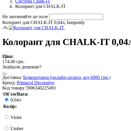
Система Chalk-IT
Колорант для CHALK-IT
Не заповняйте це поле
Колорант для CHALK-IT 0,04л, burgundy
-
%
Колорант для CHALK-IT 0,04л
Ціна:
174.00 грн.
Знайшли дешевше?
Доставка:
Безкоштовна (онлайн-оплата, від 6000 грн.)
Бренд:
Primacol Decorative
Код товару
5906340225491
Об`єм/Вага:
0,04л
Колір:
Violet
Umber