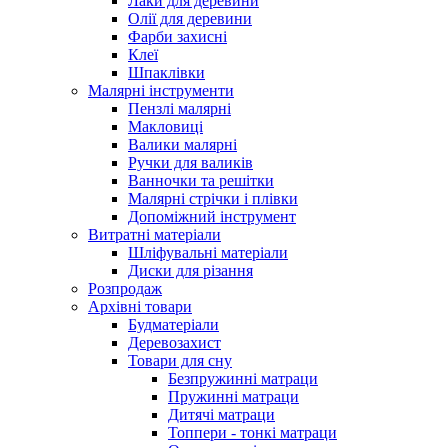
Лаки для деревини
Олії для деревини
Фарби захисні
Клеї
Шпаклівки
Малярні інструменти
Пензлі малярні
Макловиці
Валики малярні
Ручки для валиків
Ванночки та решітки
Малярні стрічки і плівки
Допоміжний інструмент
Витратні матеріали
Шліфувальні матеріали
Диски для різання
Розпродаж
Архівні товари
Будматеріали
Деревозахист
Товари для сну
Безпружинні матраци
Пружинні матраци
Дитячі матраци
Топпери - тонкі матраци