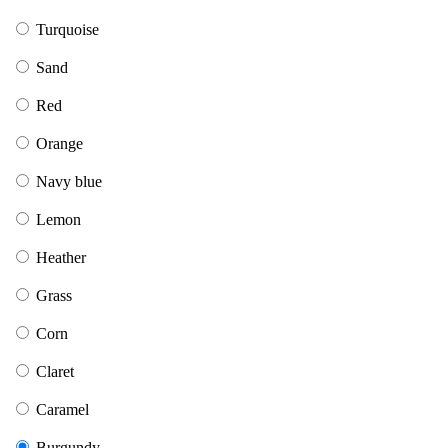
Turquoise
Sand
Red
Orange
Navy blue
Lemon
Heather
Grass
Corn
Claret
Caramel
Burgundy