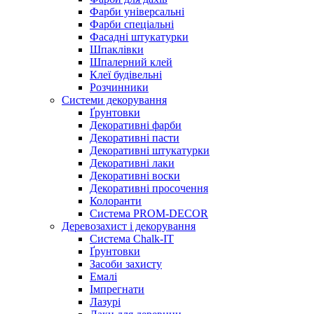
Фарби універсальні
Фарби спеціальні
Фасадні штукатурки
Шпаклівки
Шпалерний клей
Клеї будівельні
Розчинники
Системи декорування
Ґрунтовки
Декоративні фарби
Декоративні пасти
Декоративні штукатурки
Декоративні лаки
Декоративні воски
Декоративні просочення
Колоранти
Система PROM-DECOR
Деревозахист і декорування
Система Chalk-IT
Ґрунтовки
Засоби захисту
Емалі
Імпрегнати
Лазурі