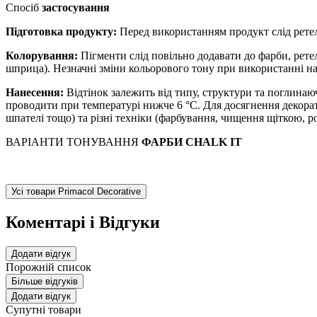
Спосіб
застосування
Підготовка продукту:
Перед використанням продукт слід рете
Колорування:
Пігменти слід повільно додавати до фарби, рет
шприца). Незначні зміни кольорового тону при використанні на
Нанесення:
Відтінок залежить від типу, структури та поглинаю
проводити при температурі нижче 6 °С. Для досягнення декорат
шпателі тощо) та різні техніки (фарбування, чищення щіткою, 
ВАРІАНТИ ТОНУВАННЯ
ФАРБИ CHALK IT
Усі товари Primacol Decorative
Коментарі і Відгуки
Додати відгук
Порожній список
Більше відгуків
Додати відгук
Супутні товари