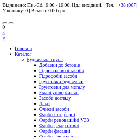
Відчинено:
Пн.-Сб.: 9:00 - 19:00; Нд.: вихідний.
|
Тел.:
+38 (067
У кошику:
0
| Всього:
0.00 грн.
0
×
×
Головна
Каталог
Будівельна група
Добавки до бетонів
Гідроізолюючі засоби
Гідрофобні засоби
Ґрунтовки будівельні
Ґрунтовки для металу
Емалі універсальні
Засоби догляду
Лаки
Очисні засоби
Фарби інтер`єрні
Фарби реноваційні V33
Фарби декоративні
Фарби фасадні
Фарби для дахів