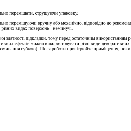
льно перемішати, струшуючи упаковку.
ельно перемішуючи вручну або механічно, відповідно до рекоме
 різних видах поверхонь - неминучі.
чої здатності підкладки, тому перед остаточним використанням р
ивних ефектів можна використовувати різні види декоративних ін
розмивання губкою). Після роботи провітрюйте приміщення, поки 