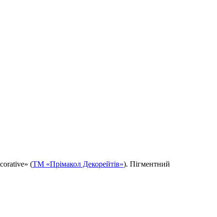
orative» (
ТМ «Прімакол Декорейтів»
). Пігментний