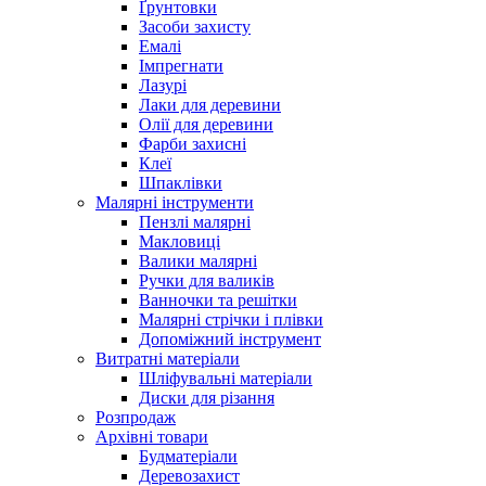
Ґрунтовки
Засоби захисту
Емалі
Імпрегнати
Лазурі
Лаки для деревини
Олії для деревини
Фарби захисні
Клеї
Шпаклівки
Малярні інструменти
Пензлі малярні
Макловиці
Валики малярні
Ручки для валиків
Ванночки та решітки
Малярні стрічки і плівки
Допоміжний інструмент
Витратні матеріали
Шліфувальні матеріали
Диски для різання
Розпродаж
Архівні товари
Будматеріали
Деревозахист