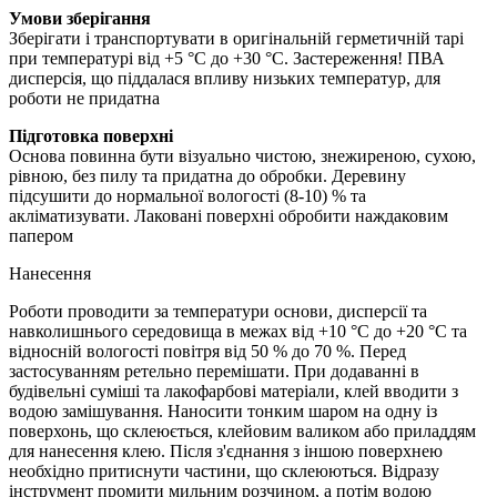
Умови зберігання
Зберігати і транспортувати в оригінальній герметичній тарі
при температурі від +5 °С до +30 °С. Застереження! ПВА
дисперсія, що піддалася впливу низьких температур, для
роботи не придатна
Підготовка поверхні
Основа повинна бути візуально чистою, знежиреною, сухою,
рівною, без пилу та придатна до обробки. Деревину
підсушити до нормальної вологості (8-10) % та
акліматизувати. Лаковані поверхні обробити наждаковим
папером
Нанесення
Роботи проводити за температури основи, дисперсії та
навколишнього середовища в межах від +10 °С до +20 °С та
відносній вологості повітря від 50 % до 70 %. Перед
застосуванням ретельно перемішати. При додаванні в
будівельні суміші та лакофарбові матеріали, клей вводити з
водою замішування. Наносити тонким шаром на одну із
поверхонь, що склеюється, клейовим валиком або приладдям
для нанесення клею. Після з'єднання з іншою поверхнею
необхідно притиснути частини, що склеюються. Відразу
інструмент промити мильним розчином, а потім водою