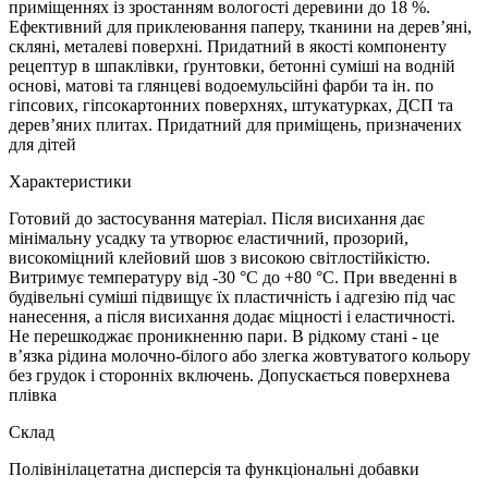
приміщеннях із зростанням вологості деревини до 18 %.
Ефективний для приклеювання паперу, тканини на дерев’яні,
скляні, металеві поверхні. Придатний в якості компоненту
рецептур в шпаклівки, ґрунтовки, бетонні суміші на водній
основі, матові та глянцеві водоемульсійні фарби та ін. по
гіпсових, гіпсокартонних поверхнях, штукатурках, ДСП та
дерев’яних плитах. Придатний для приміщень, призначених
для дітей
Характеристики
Готовий до застосування матеріал. Після висихання дає
мінімальну усадку та утворює еластичний, прозорий,
високоміцний клейовий шов з високою світлостійкістю.
Витримує температуру від -30 °С до +80 °С. При введенні в
будівельні суміші підвищує їх пластичність і адгезію під час
нанесення, а після висихання додає міцності і еластичності.
Не перешкоджає проникненню пари. В рідкому стані - це
в’язка рідина молочно-білого або злегка жовтуватого кольору
без грудок і сторонніх включень. Допускається поверхнева
плівка
Склад
Полівінілацетатна дисперсія та функціональні добавки