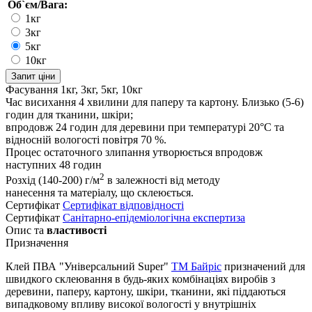
Об`єм/Вага:
1кг
3кг
5кг
10кг
Запит ціни
Фасування
1кг, 3кг, 5кг, 10кг
Час висихання
4 хвилини для паперу та картону. Близько (5-6)
годин для тканини, шкіри;
впродовж 24 годин для деревини при температурі 20°С та
відносній вологості повітря 70 %.
Процес остаточного злипання утворюється впродовж
наступних 48 годин
2
Розхід
(140-200) г/м
в залежності від методу
нанесення та матеріалу, що склеюється.
Сертифікат
Cертифікат відповідності
Сертифікат
Санітарно-епідеміологічна експертиза
Опис та
властивості
Призначення
Клей ПВА "Універсальний Super"
ТМ Байріс
призначений для
швидкого склеювання в будь-яких комбінаціях виробів з
деревини, паперу, картону, шкіри, тканини, які піддаються
випадковому впливу високої вологості у внутрішніх