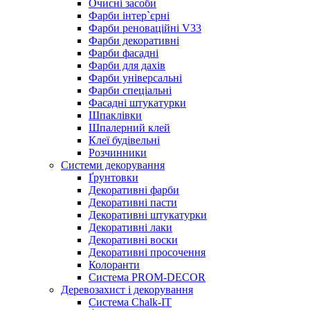
Очисні засоби
Фарби інтер`єрні
Фарби реноваційні V33
Фарби декоративні
Фарби фасадні
Фарби для дахів
Фарби універсальні
Фарби спеціальні
Фасадні штукатурки
Шпаклівки
Шпалерний клей
Клеї будівельні
Розчинники
Системи декорування
Ґрунтовки
Декоративні фарби
Декоративні пасти
Декоративні штукатурки
Декоративні лаки
Декоративні воски
Декоративні просочення
Колоранти
Система PROM-DECOR
Деревозахист і декорування
Система Chalk-IT