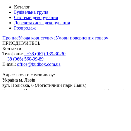
Каталог
Будівельна група
Системи декорування
Деревозахист і декорування
Розпродаж
Про нас
Угода користувача
Умови повернення товару
ПРИЄДНУЙТЕСЬ
Контакти
Телефони:
+38 (067) 139-30-30
+38 (066) 560-99-89
E-mail:
office@budbox.com.ua
Адреса точки самовивозу:
Україна м. Львів,
вул. Поліська, 6 (Логістичний парк Львів)
Звертаємо Вашу увагу на те, що вся представлена інформація,
фасування, дозування, поєднання кольорів, а також інші
технічні характеристики продуктів, носить інформаційний
характер. Відображені на сайті кольори продуктів є
приблизними і можуть дещо відрізнятися від кольору після
реального використання. ТОВ 'ТВК Байріс' буде докладати
всіх зусиль, щоб забезпечити точність і актуальність даних, що
містяться на сайті. Частина інформації, розміщеної на даному