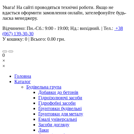
Увага! На сайті проводяться технічні роботи. Якщо не
вдається оформити замовлення онлайн, зателефонуйте будь-
ласка менеджеру.
Відчинено:
Пн.-Сб.: 9:00 - 19:00; Нд.: вихідний.
|
Тел.:
+38
(067) 139-30-30
У кошику:
0
| Всього:
0.00 грн.
0
×
×
Головна
Каталог
Будівельна група
Добавки до бетонів
Гідроізолюючі засоби
Гідрофобні засоби
Ґрунтовки будівельні
Ґрунтовки для металу
Емалі універсальні
Засоби догляду
Лаки