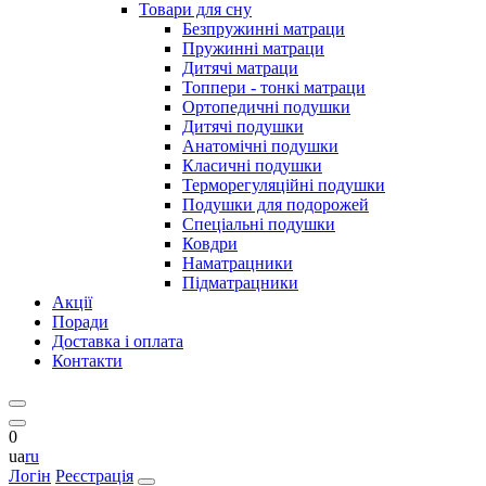
Товари для сну
Безпружинні матраци
Пружинні матраци
Дитячі матраци
Топпери - тонкі матраци
Ортопедичні подушки
Дитячі подушки
Анатомічні подушки
Класичні подушки
Терморегуляційні подушки
Подушки для подорожей
Спеціальні подушки
Ковдри
Наматрацники
Підматрацники
Акції
Поради
Доставка і оплата
Контакти
0
ua
ru
Логін
Реєстрація