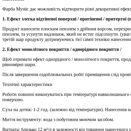
Фарба Mystic дає можливість відтворити різні декоративні ефект
1. Ефект злегка відтіненої поверхні / притіненої / притертої 
Продукт наносити плоским пензлем з дрібним ворсом, перехрес
пензлем, та усунути надлишок, який не встиг підсохнути. (ува
третій шар продукту дотримуючись тієї самої техніки нанесення
2. Ефект монолітного покриття / однорідного покриття /
Щоб отримати ефект однорідного / монолітного покриття, прод
рівномірні шари.
Після завершення оздоблювальних робіт приміщення слід прові
Технічні характеристики
Роботи повинні виконуватись при температурі навколишнього
поверхню.
Суха на дотик: 1-2 год. (залежно від температури). Нанесення н
Миття інструменту: вода з побутовим миючим засобом.
Витрата: близько 12 м²/л в залежності від товщини нанесеного ш