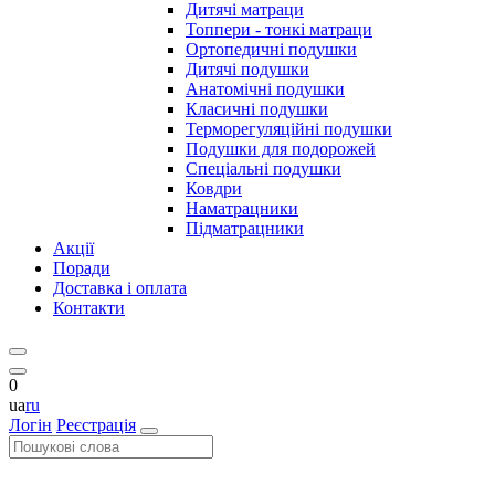
Дитячі матраци
Топпери - тонкі матраци
Ортопедичні подушки
Дитячі подушки
Анатомічні подушки
Класичні подушки
Терморегуляційні подушки
Подушки для подорожей
Спеціальні подушки
Ковдри
Наматрацники
Підматрацники
Акції
Поради
Доставка і оплата
Контакти
0
ua
ru
Логін
Реєстрація