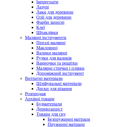
Імпрегнати
Лазурі
Лаки для деревини
Олії для деревини
Фарби захисні
Клеї
Шпаклівки
Малярні інструменти
Пензлі малярні
Макловиці
Валики малярні
Ручки для валиків
Ванночки та решітки
Малярні стрічки і плівки
Допоміжний інструмент
Витратні матеріали
Шліфувальні матеріали
Диски для різання
Розпродаж
Архівні товари
Будматеріали
Деревозахист
Товари для сну
Безпружинні матраци
Пружинні матраци