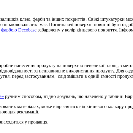
залишків клею, фарби та інших покриттів. Свіжі штукатурки мож
гою шпаклювальних мас. Поглинаючі поверхні повинні бути оздо
ю
фарбою Decobase
забарвлену у колір кінцевого покриття. Інфор
пробне нанесення продукту на поверхню невеликої площі, з мет
відповідальності за неправильне використання продукту. Для озд
сутня, перед застосуванням, слід змішати в одній ємності продук
e»
ручним способом, згідно дозувань, що наведено у таблиці Ва
укованих матеріалах, може відрізнятись від кінцевого кольору про
вою для рекламації.
знаходиться у продавця.