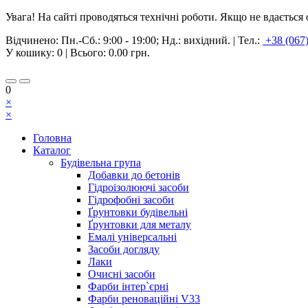
Увага! На сайті проводяться технічні роботи. Якщо не вдаєтьс
Відчинено:
Пн.-Сб.: 9:00 - 19:00; Нд.: вихідний.
|
Тел.:
+38 (067
У кошику:
0
| Всього:
0.00 грн.
0
×
×
Головна
Каталог
Будівельна група
Добавки до бетонів
Гідроізолюючі засоби
Гідрофобні засоби
Ґрунтовки будівельні
Ґрунтовки для металу
Емалі універсальні
Засоби догляду
Лаки
Очисні засоби
Фарби інтер`єрні
Фарби реноваційні V33