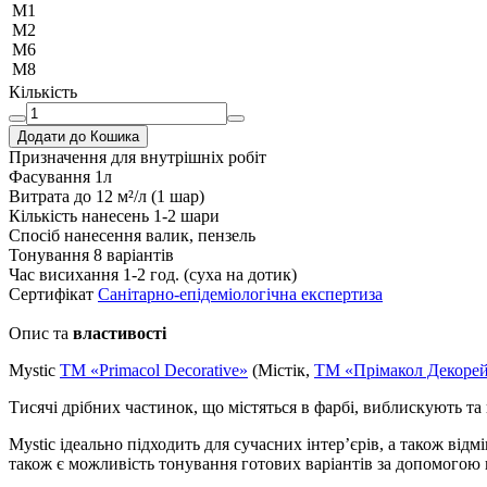
M1
M2
M6
M8
Кількість
Додати до Кошика
Призначення
для внутрішніх робіт
Фасування
1л
Витрата
до 12 м²/л (1 шар)
Кількість нанесень
1-2 шари
Спосіб нанесення
валик, пензель
Тонування
8 варіантів
Час висихання
1-2 год. (суха на дотик)
Сертифікат
Санітарно-епідеміологічна експертиза
Опис та
властивості
Mystic
TM «Primacol Decorative»
(Містік,
ТМ «Прімакол Декорей
Тисячі дрібних частинок, що містяться в фарбі, виблискують та
Mystic ідеально підходить для сучасних інтер’єрів, а також ві
також є можливість тонування готових варіантів за допомогою