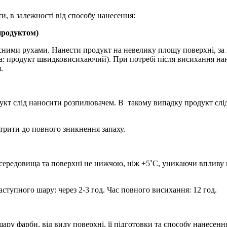
и, в залежності від способу нанесення:
(продуктом)
ними рухами. Нанести продукт на невелику площу поверхні, за к
га: продукт швидковисихаючий). При потребі після висихання на
.
укт слід наносити розпилювачем. В такому випадку продукт слід
трити до повного зникнення запаху.
 середовища та поверхні не нижчою, ніж +5˚С, уникаючи вплив
аступного шару: через 2-3 год. Час повного висихання: 12 год.
ару фарби, від виду поверхні, її підготовки та способу нанесення