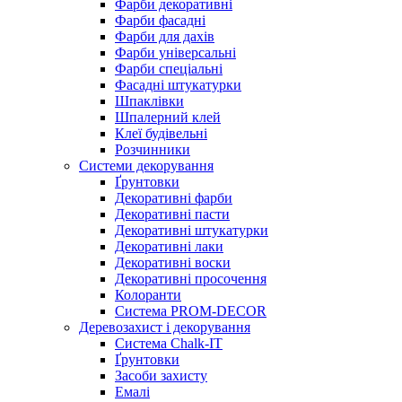
Фарби декоративні
Фарби фасадні
Фарби для дахів
Фарби універсальні
Фарби спеціальні
Фасадні штукатурки
Шпаклівки
Шпалерний клей
Клеї будівельні
Розчинники
Системи декорування
Ґрунтовки
Декоративні фарби
Декоративні пасти
Декоративні штукатурки
Декоративні лаки
Декоративні воски
Декоративні просочення
Колоранти
Система PROM-DECOR
Деревозахист і декорування
Система Chalk-IT
Ґрунтовки
Засоби захисту
Емалі