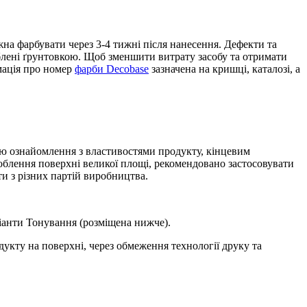
на фарбувати через 3-4 тижні після нанесення. Дефекти та
блені ґрунтовкою. Щоб зменшити витрату засобу та отримати
мація про номер
фарби Decobase
зазначена на кришці, каталозі, а
ою ознайомлення з властивостями продукту, кінцевим
облення поверхні великої площі, рекомендовано застосовувати
ти з різних партій виробництва.
ріанти Тонування (розміщена нижче).
дукту на поверхні, через обмеження технології друку та