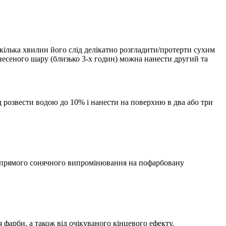
ілька хвилин його слід делікатно розгладити/протерти сухим
несеного шару (близько 3-х годин) можна нанести другий та
 розвести водою до 10% і нанести на поверхню в два або три
у прямого сонячного випромінювання на пофарбовану
 фарби, а також від очікуваного кінцевого ефекту.