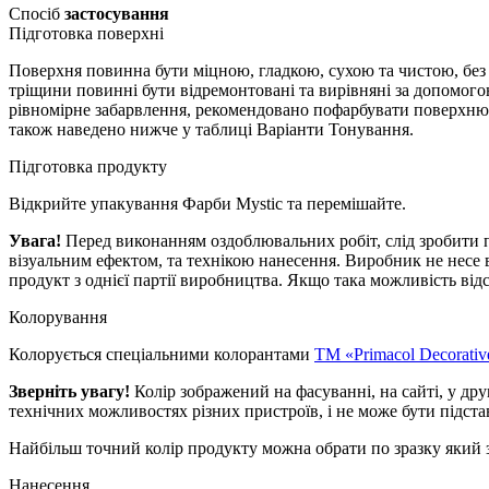
Спосіб
застосування
Підготовка поверхні
Поверхня повинна бути міцною, гладкою, сухою та чистою, без 
тріщини повинні бути відремонтовані та вирівняні за допомо
рівномірне забарвлення, рекомендовано пофарбувати поверхн
також наведено нижче у таблиці Варіанти Тонування.
Підготовка продукту
Відкрийте упакування Фарби Mystic та перемішайте.
Увага!
Перед виконанням оздоблювальних робіт, слід зробити 
візуальним ефектом, та технікою нанесення. Виробник не несе 
продукт з однієї партії виробництва. Якщо така можливість від
Колорування
Колорується спеціальними колорантами
TM «Primacol Decorativ
Зверніть увагу!
Колір зображений на фасуванні, на сайті, у др
технічних можливостях різних пристроїв, і не може бути підста
Найбільш точний колір продукту можна обрати по зразку який 
Нанесення