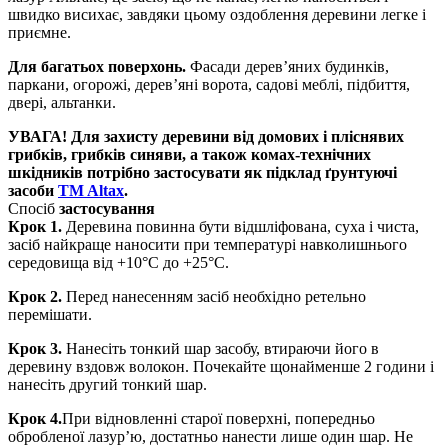
швидко висихає, завдяки цьому оздоблення деревини легке і
приємне.
Для багатьох поверхонь.
Фасади дерев’яних будинків,
паркани, огорожі, дерев’яні ворота, садові меблі, підбиття,
двері, альтанки.
УВАГА! Для захисту деревини від домових і пліснявих
грибків, грибків синяви, а також комах-технічних
шкідників потрібно застосувати як підклад ґрунтуючі
засоби
TM Altax
.
Спосіб
застосування
Крок 1.
Деревина повинна бути відшліфована, суха і чиста,
засіб найкраще наносити при температурі навколишнього
середовища від +10°С до +25°С.
Крок 2.
Перед нанесенням засіб необхідно ретельно
перемішати.
Крок 3.
Нанесіть тонкий шар засобу, втираючи його в
деревину вздовж волокон. Почекайте щонайменше 2 години і
нанесіть другий тонкий шар.
Крок 4.
При відновленні старої поверхні, попередньо
обробленої лазур’ю, достатньо нанести лише один шар. Не