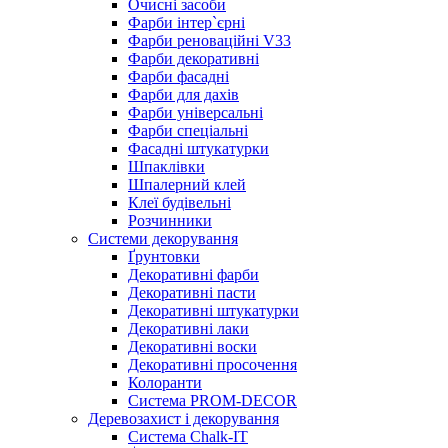
Очисні засоби
Фарби інтер`єрні
Фарби реноваційні V33
Фарби декоративні
Фарби фасадні
Фарби для дахів
Фарби універсальні
Фарби спеціальні
Фасадні штукатурки
Шпаклівки
Шпалерний клей
Клеї будівельні
Розчинники
Системи декорування
Ґрунтовки
Декоративні фарби
Декоративні пасти
Декоративні штукатурки
Декоративні лаки
Декоративні воски
Декоративні просочення
Колоранти
Система PROM-DECOR
Деревозахист і декорування
Система Chalk-IT