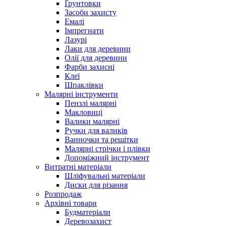
Ґрунтовки
Засоби захисту
Емалі
Імпрегнати
Лазурі
Лаки для деревини
Олії для деревини
Фарби захисні
Клеї
Шпаклівки
Малярні інструменти
Пензлі малярні
Макловиці
Валики малярні
Ручки для валиків
Ванночки та решітки
Малярні стрічки і плівки
Допоміжний інструмент
Витратні матеріали
Шліфувальні матеріали
Диски для різання
Розпродаж
Архівні товари
Будматеріали
Деревозахист