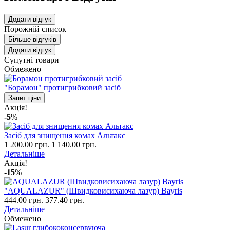
Додати відгук
Порожній список
Більше відгуків
Додати відгук
Супутні товари
Обмежено
"Борамон" протигрибковий засіб
Запит ціни
Акція!
-5
%
Засіб для знищення комах Альтакс
1 200.00 грн.
1 140.00 грн.
Детальніше
Акція!
-15
%
"AQUALAZUR" (Швидковисихаюча лазур) Bayris
444.00 грн.
377.40 грн.
Детальніше
Обмежено