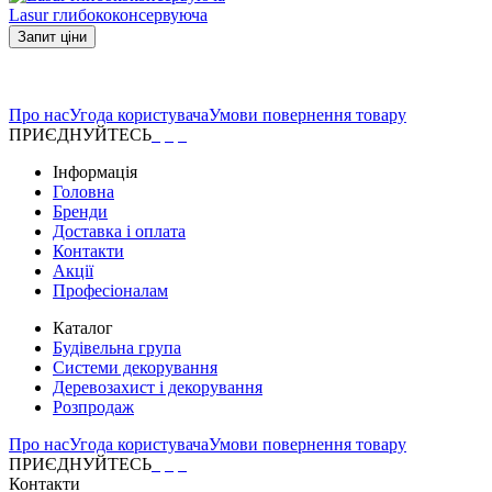
Lasur глибококонсервуюча
Запит ціни
Про нас
Угода користувача
Умови повернення товару
ПРИЄДНУЙТЕСЬ
Інформація
Головна
Бренди
Доставка і оплата
Контакти
Акції
Професіоналам
Каталог
Будівельна група
Системи декорування
Деревозахист і декорування
Розпродаж
Про нас
Угода користувача
Умови повернення товару
ПРИЄДНУЙТЕСЬ
Контакти