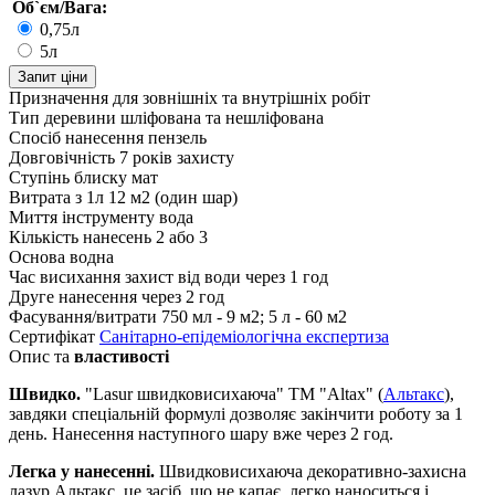
Об`єм/Вага:
0,75л
5л
Запит ціни
Призначення
для зовнішніх та внутрішніх робіт
Тип деревини
шліфована та нешліфована
Спосіб нанесення
пензель
Довговічність
7 років захисту
Ступінь блиску
мат
Витрата з 1л
12 м2 (один шар)
Миття інструменту
вода
Кількість нанесень
2 або 3
Основа
водна
Час висихання
захист від води через 1 год
Друге нанесення
через 2 год
Фасування/витрати
750 мл - 9 м2; 5 л - 60 м2
Сертифікат
Санітарно-епідеміологічна експертиза
Опис та
властивості
Швидко.
"Lasur швидковисихаюча" TM "Altax" (
Альтакс
),
завдяки спеціальній формулі дозволяє закінчити роботу за 1
день. Нанесення наступного шару вже через 2 год.
Легка у нанесенні.
Швидковисихаюча декоративно-захисна
лазур Альтакс, це засіб, що не капає, легко наноситься і