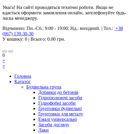
Увага! На сайті проводяться технічні роботи. Якщо не
вдається оформити замовлення онлайн, зателефонуйте будь-
ласка менеджеру.
Відчинено:
Пн.-Сб.: 9:00 - 19:00; Нд.: вихідний.
|
Тел.:
+38
(067) 139-30-30
У кошику:
0
| Всього:
0.00 грн.
0
×
×
Головна
Каталог
Будівельна група
Добавки до бетонів
Гідроізолюючі засоби
Гідрофобні засоби
Ґрунтовки будівельні
Ґрунтовки для металу
Емалі універсальні
Засоби догляду
Лаки