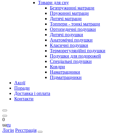
Товари для сну
Безпружинні матраци
Пружинні матраци
Дитячі матраци
Топпери - тонкі матраци
Ортопедичні подушки
Дитячі подушки
Анатомічні подушки
Класичні подушки
Терморегуляційні подушки
Подушки для подорожей
Спеціальні подушки
Ковдри
Наматрацники
Підматрацники
Акції
Поради
Доставка і оплата
Контакти
0
ua
ru
Логін
Реєстрація