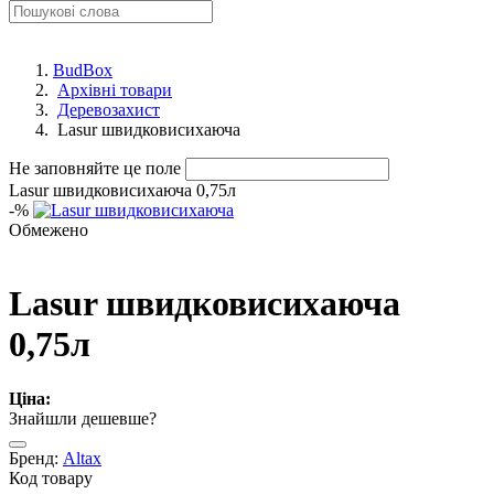
BudBox
Архівні товари
Деревозахист
Lasur швидковисихаюча
Не заповняйте це поле
Lasur швидковисихаюча 0,75л
-
%
Обмежено
Lasur швидковисихаюча
0,75л
Ціна:
Знайшли дешевше?
Бренд:
Altax
Код товару