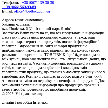
Телефони:
+38 (067) 139-30-30
+38 (066) 560-99-89
E-mail:
office@budbox.com.ua
Адреса точки самовивозу:
Україна м. Львів,
вул. Поліська, 6 (Логістичний парк Львів)
Звертаємо Вашу увагу на те, що вся представлена інформація,
фасування, дозування, поєднання кольорів, а також інші
технічні характеристики продуктів, носить інформаційний
характер. Відображені на сайті кольори продуктів є
приблизними і можуть дещо відрізнятися від кольору після
реального використання. ТОВ 'ТВК Байріс' буде докладати
всіх зусиль, щоб забезпечити точність і актуальність даних, що
містяться на сайті. Частина інформації, розміщеної на даному
сайті, може не відповідати дійсності внаслідок змін
характеристик продукту, що сталися з моменту запуску його у
виробництво. Компанія залишає за собою право в будь-який
час вносити зміни до переліку та специфікацій продукції. Для
отримання актуальної інформації про продукцію прохання
звертатися безпосередньо до виробника продукції.
© 2026. Усі права захищені.
Дизайн і розробка Інтелекс.