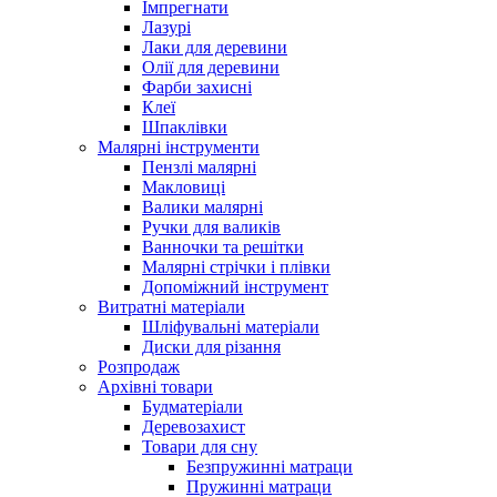
Імпрегнати
Лазурі
Лаки для деревини
Олії для деревини
Фарби захисні
Клеї
Шпаклівки
Малярні інструменти
Пензлі малярні
Макловиці
Валики малярні
Ручки для валиків
Ванночки та решітки
Малярні стрічки і плівки
Допоміжний інструмент
Витратні матеріали
Шліфувальні матеріали
Диски для різання
Розпродаж
Архівні товари
Будматеріали
Деревозахист
Товари для сну
Безпружинні матраци
Пружинні матраци