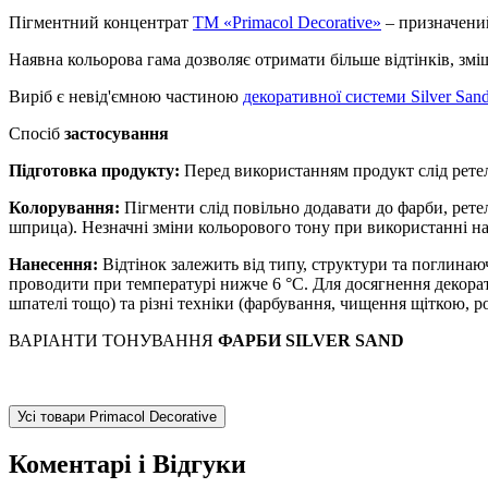
Пігментний концентрат
ТМ «Primacol Decorative»
– призначений
Наявна кольорова гама дозволяє отримати більше відтінків, зм
Виріб є невід'ємною частиною
декоративної системи Silver San
Спосіб
застосування
Підготовка продукту:
Перед використанням продукт слід рете
Колорування:
Пігменти слід повільно додавати до фарби, рет
шприца). Незначні зміни кольорового тону при використанні на
Нанесення:
Відтінок залежить від типу, структури та поглинаю
проводити при температурі нижче 6 °С. Для досягнення декорат
шпателі тощо) та різні техніки (фарбування, чищення щіткою, 
ВАРІАНТИ ТОНУВАННЯ
ФАРБИ SILVER SAND
Усі товари Primacol Decorative
Коментарі і Відгуки