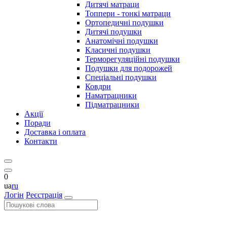
Дитячі матраци
Топпери - тонкі матраци
Ортопедичні подушки
Дитячі подушки
Анатомічні подушки
Класичні подушки
Терморегуляційні подушки
Подушки для подорожей
Спеціальні подушки
Ковдри
Наматрацники
Підматрацники
Акції
Поради
Доставка і оплата
Контакти
0
ua
ru
Логін
Реєстрація