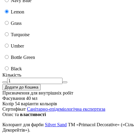
Navy Blue
Lemon
Grass
Turquoise
Umber
Bottle Green
Black
Кількість
Додати до Кошика
Призначення
для внутрішніх робіт
Фасування
40 мл
Колір
54 варіанти кольорів
Сертифікат
Санітарно-епідеміологічна експертиза
Опис та
властивості
Колорант для фарби
Silver Sand
TM «Primacol Decorative» («Сіл
Декорейтів»).