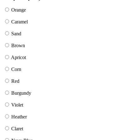
Orange
Caramel
Sand
Brown
Apricot
Corn
Red
Burgundy
Violet
Heather
Claret