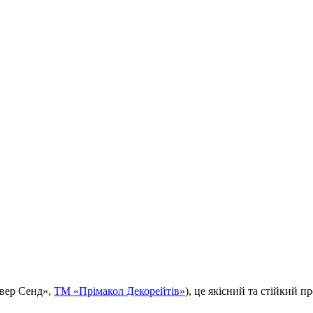
ьвер Сенд»,
ТМ «Прімакол Декорейтів»
), це якісний та стійкий 