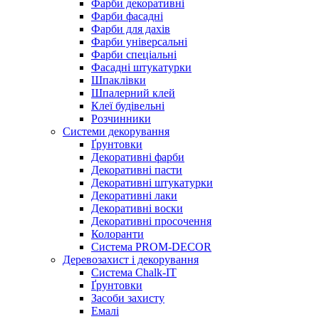
Фарби декоративні
Фарби фасадні
Фарби для дахів
Фарби універсальні
Фарби спеціальні
Фасадні штукатурки
Шпаклівки
Шпалерний клей
Клеї будівельні
Розчинники
Системи декорування
Ґрунтовки
Декоративні фарби
Декоративні пасти
Декоративні штукатурки
Декоративні лаки
Декоративні воски
Декоративні просочення
Колоранти
Система PROM-DECOR
Деревозахист і декорування
Система Chalk-IT
Ґрунтовки
Засоби захисту
Емалі