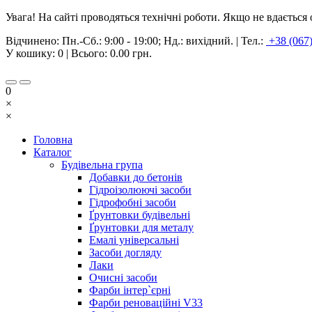
Увага! На сайті проводяться технічні роботи. Якщо не вдаєтьс
Відчинено:
Пн.-Сб.: 9:00 - 19:00; Нд.: вихідний.
|
Тел.:
+38 (067
У кошику:
0
| Всього:
0.00 грн.
0
×
×
Головна
Каталог
Будівельна група
Добавки до бетонів
Гідроізолюючі засоби
Гідрофобні засоби
Ґрунтовки будівельні
Ґрунтовки для металу
Емалі універсальні
Засоби догляду
Лаки
Очисні засоби
Фарби інтер`єрні
Фарби реноваційні V33