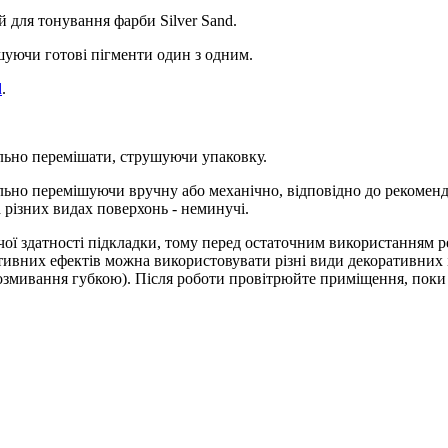
 для тонування фарби Silver Sand.
ішуючи готові пігменти один з одним.
d
.
льно перемішати, струшуючи упаковку.
ельно перемішуючи вручну або механічно, відповідно до рекоме
 різних видах поверхонь - неминучі.
чої здатності підкладки, тому перед остаточним використанням р
ивних ефектів можна використовувати різні види декоративних ін
розмивання губкою). Після роботи провітрюйте приміщення, поки 