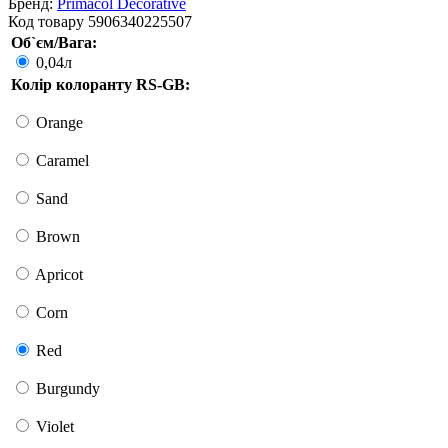
Бренд:
Primacol Decorative
Код товару
5906340225507
Об`єм/Вага:
0,04л
Колір колоранту RS-GB:
Orange
Caramel
Sand
Brown
Apricot
Corn
Red
Burgundy
Violet