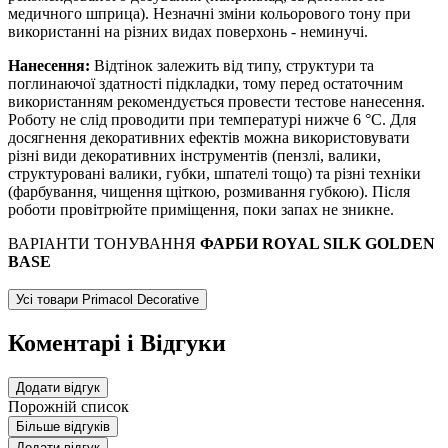
медичного шприца). Незначні зміни кольорового тону при
використанні на різних видах поверхонь - неминучі.
Нанесення:
Відтінок залежить від типу, структури та
поглинаючої здатності підкладки, тому перед остаточним
використанням рекомендується провести тестове нанесення.
Роботу не слід проводити при температурі нижче 6 °С. Для
досягнення декоративних ефектів можна використовувати
різні види декоративних інструментів (пензлі, валики,
структуровані валики, губки, шпателі тощо) та різні техніки
(фарбування, чищення щіткою, розмивання губкою). Після
роботи провітрюйте приміщення, поки запах не зникне.
ВАРІАНТИ ТОНУВАННЯ
ФАРБИ ROYAL SILK GOLDEN
BASE
Усі товари Primacol Decorative
Коментарі і Відгуки
Додати відгук
Порожній список
Більше відгуків
Додати відгук