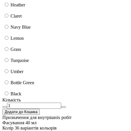
Heather
Claret
Navy Blue
Lemon
Grass
Turquoise
Umber
Bottle Green
Black
Кількість
Додати до Кошика
Призначення
для внутрішніх робіт
Фасування
40 мл
Колір
36 варіантів кольорів