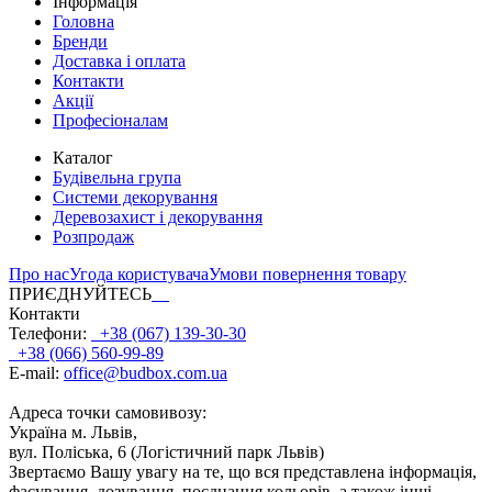
Інформація
Головна
Бренди
Доставка і оплата
Контакти
Акції
Професіоналам
Каталог
Будівельна група
Системи декорування
Деревозахист і декорування
Розпродаж
Про нас
Угода користувача
Умови повернення товару
ПРИЄДНУЙТЕСЬ
Контакти
Телефони:
+38 (067) 139-30-30
+38 (066) 560-99-89
E-mail:
office@budbox.com.ua
Адреса точки самовивозу:
Україна м. Львів,
вул. Поліська, 6 (Логістичний парк Львів)
Звертаємо Вашу увагу на те, що вся представлена інформація,
фасування, дозування, поєднання кольорів, а також інші