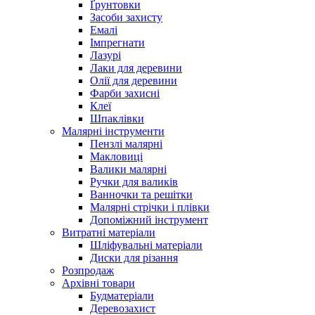
Ґрунтовки
Засоби захисту
Емалі
Імпрегнати
Лазурі
Лаки для деревини
Олії для деревини
Фарби захисні
Клеї
Шпаклівки
Малярні інструменти
Пензлі малярні
Макловиці
Валики малярні
Ручки для валиків
Ванночки та решітки
Малярні стрічки і плівки
Допоміжний інструмент
Витратні матеріали
Шліфувальні матеріали
Диски для різання
Розпродаж
Архівні товари
Будматеріали
Деревозахист