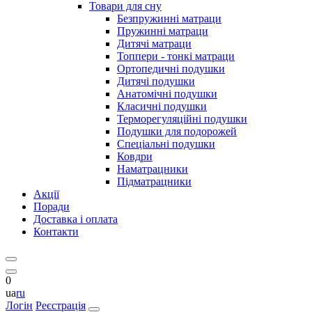
Товари для сну
Безпружинні матраци
Пружинні матраци
Дитячі матраци
Топпери - тонкі матраци
Ортопедичні подушки
Дитячі подушки
Анатомічні подушки
Класичні подушки
Терморегуляційні подушки
Подушки для подорожей
Спеціальні подушки
Ковдри
Наматрацники
Підматрацники
Акції
Поради
Доставка і оплата
Контакти
0
ua
ru
Логін
Реєстрація