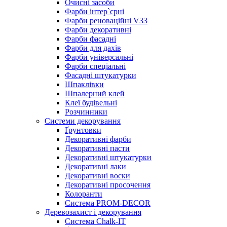
Очисні засоби
Фарби інтер`єрні
Фарби реноваційні V33
Фарби декоративні
Фарби фасадні
Фарби для дахів
Фарби універсальні
Фарби спеціальні
Фасадні штукатурки
Шпаклівки
Шпалерний клей
Клеї будівельні
Розчинники
Системи декорування
Ґрунтовки
Декоративні фарби
Декоративні пасти
Декоративні штукатурки
Декоративні лаки
Декоративні воски
Декоративні просочення
Колоранти
Система PROM-DECOR
Деревозахист і декорування
Система Chalk-IT