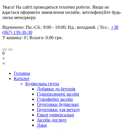
Увага! На сайті проводяться технічні роботи. Якщо не
вдається оформити замовлення онлайн, зателефонуйте будь-
ласка менеджеру.
Відчинено:
Пн.-Сб.: 9:00 - 19:00; Нд.: вихідний.
|
Тел.:
+38
(067) 139-30-30
У кошику:
0
| Всього:
0.00 грн.
0
×
×
Головна
Каталог
Будівельна група
Добавки до бетонів
Гідроізолюючі засоби
Гідрофобні засоби
Ґрунтовки будівельні
Ґрунтовки для металу
Емалі універсальні
Засоби догляду
Лаки