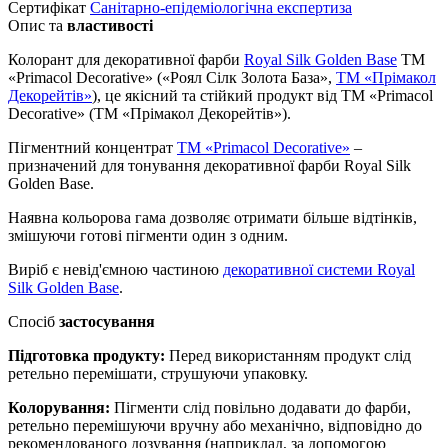
Сертифікат
Санітарно-епідеміологічна експертиза
Опис та
властивості
Колорант для декоративної фарби
Royal Silk Golden Base
TM
«Primacol Decorative» («Роял Сілк Золота База»,
ТМ «Прімакол
Декорейтів»
), це якісний та стійкий продукт від ТМ «Primacol
Decorative» (ТМ «Прімакол Декорейтів»).
Пігментний концентрат
ТМ «Primacol Decorative»
–
призначений для тонування декоративної фарби Royal Silk
Golden Base.
Наявна кольорова гама дозволяє отримати більше відтінків,
змішуючи готові пігменти один з одним.
Виріб є невід'ємною частиною
декоративної системи Royal
Silk Golden Base
.
Спосіб
застосування
Підготовка продукту:
Перед використанням продукт слід
ретельно перемішати, струшуючи упаковку.
Колорування:
Пігменти слід повільно додавати до фарби,
ретельно перемішуючи вручну або механічно, відповідно до
рекомендованого дозування (наприклад, за допомогою