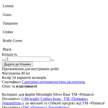
Lemon
Grass
Turquoise
Umber
Bottle Green
Black
Кількість
Додати до Кошика
Призначення
для внутрішніх робіт
Фасування
40 мл
Колір
54 варіанти кольорів
Сертифікат
Санітарно-епідеміологічна експертиза
Опис та
властивості
Колорант для фарби Moonlight Silver Base TM «Primacol
Decorative» (
«Мунлайт Срібна База», ТМ «Прімакол
Декорейтів»
), це якісний та стійкий продукт від ТМ «Primacol
Decorative» (
ТМ «Прімакол Декорейтів»
).