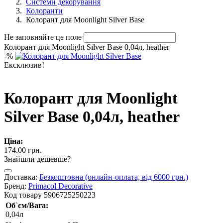
Системи декорування
Колоранти
Колорант для Moonlight Silver Base
Не заповняйте це поле
Колорант для Moonlight Silver Base 0,04л, heather
-
%
Ексклюзив!
Колорант для Moonlight
Silver Base 0,04л, heather
Ціна:
174.00 грн.
Знайшли дешевше?
Доставка:
Безкоштовна (онлайн-оплата, від 6000 грн.)
Бренд:
Primacol Decorative
Код товару
5906725250223
Об`єм/Вага:
0,04л