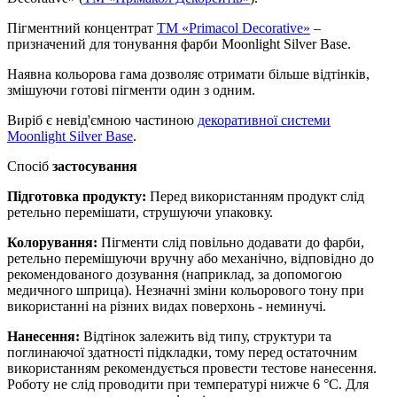
Пігментний концентрат
ТМ «Primacol Decorative»
–
призначений для тонування фарби Moonlight Silver Base.
Наявна кольорова гама дозволяє отримати більше відтінків,
змішуючи готові пігменти один з одним.
Виріб є невід'ємною частиною
декоративної системи
Moonlight Silver Base
.
Спосіб
застосування
Підготовка продукту:
Перед використанням продукт слід
ретельно перемішати, струшуючи упаковку.
Колорування:
Пігменти слід повільно додавати до фарби,
ретельно перемішуючи вручну або механічно, відповідно до
рекомендованого дозування (наприклад, за допомогою
медичного шприца). Незначні зміни кольорового тону при
використанні на різних видах поверхонь - неминучі.
Нанесення:
Відтінок залежить від типу, структури та
поглинаючої здатності підкладки, тому перед остаточним
використанням рекомендується провести тестове нанесення.
Роботу не слід проводити при температурі нижче 6 °С. Для