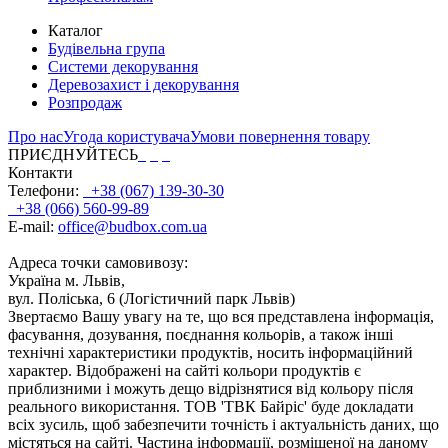
Каталог
Будівельна група
Системи декорування
Деревозахист і декорування
Розпродаж
Про нас
Угода користувача
Умови повернення товару
ПРИЄДНУЙТЕСЬ
Контакти
Телефони:
+38 (067) 139-30-30
+38 (066) 560-99-89
E-mail:
office@budbox.com.ua
Адреса точки самовивозу:
Україна м. Львів,
вул. Поліська, 6 (Логістичний парк Львів)
Звертаємо Вашу увагу на те, що вся представлена інформація,
фасування, дозування, поєднання кольорів, а також інші
технічні характеристики продуктів, носить інформаційний
характер. Відображені на сайті кольори продуктів є
приблизними і можуть дещо відрізнятися від кольору після
реального використання. ТОВ 'ТВК Байріс' буде докладати
всіх зусиль, щоб забезпечити точність і актуальність даних, що
містяться на сайті. Частина інформації, розміщеної на даному