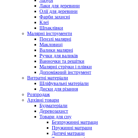
Лазурі
Лаки для деревини
Олії для деревини
Фарби захисні
Клеї
Шпаклівки
Малярні інструменти
Пензлі малярні
Макловиці
Валики малярні
Ручки для валиків
Ванночки та решітки
Малярні стрічки і плівки
Допоміжний інструмент
Витратні матеріали
Шліфувальні матеріали
Диски для різання
Розпродаж
Архівні товари
Будматеріали
Деревозахист
Товари для сну
Безпружинні матраци
Пружинні матраци
Дитячі матраци