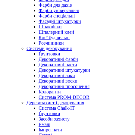
Фарби для дахів
Фарби універсальні
Фарби спеціальні
Фасадні штукатурки
Шпаклівки
Шпалерний клей
Клеї будівельні
Розчинники
Системи декорування
Ґрунтовки
Декоративні фарби
Декоративні пасти
Декоративні штукатурки
Декоративні лаки
Декоративні воски
Декоративні просочення
Колоранти
Система PROM-DECOR
Деревозахист і декорування
Система Chalk-IT
Ґрунтовки
Засоби захисту
Емалі
Імпрегнати