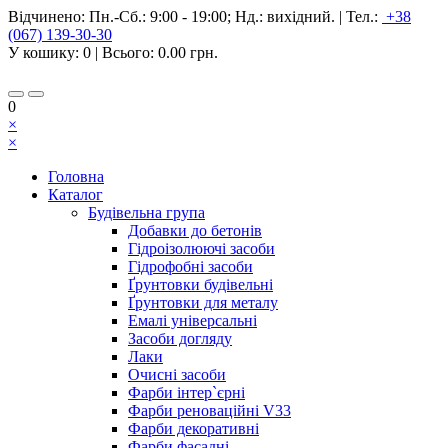
Відчинено:
Пн.-Сб.: 9:00 - 19:00; Нд.: вихідний.
|
Тел.:
+38
(067) 139-30-30
У кошику:
0
| Всього:
0.00 грн.
0
×
×
Головна
Каталог
Будівельна група
Добавки до бетонів
Гідроізолюючі засоби
Гідрофобні засоби
Ґрунтовки будівельні
Ґрунтовки для металу
Емалі універсальні
Засоби догляду
Лаки
Очисні засоби
Фарби інтер`єрні
Фарби реноваційні V33
Фарби декоративні
Фарби фасадні