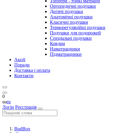
Топпери - тонкі матраци
Ортопедичні подушки
Дитячі подушки
Анатомічні подушки
Класичні подушки
Терморегуляційні подушки
Подушки для подорожей
Спеціальні подушки
Ковдри
Наматрацники
Підматрацники
Акції
Поради
Доставка і оплата
Контакти
0
ua
ru
Логін
Реєстрація
BudBox