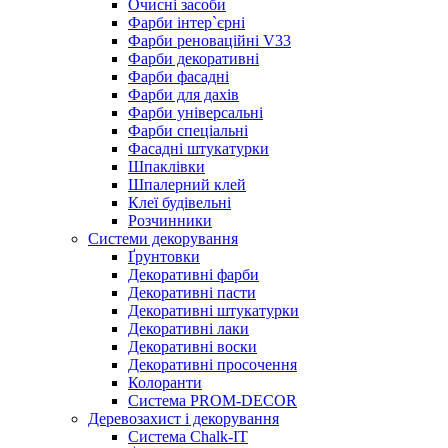
Очисні засоби
Фарби інтер`єрні
Фарби реноваційні V33
Фарби декоративні
Фарби фасадні
Фарби для дахів
Фарби універсальні
Фарби спеціальні
Фасадні штукатурки
Шпаклівки
Шпалерний клей
Клеї будівельні
Розчинники
Системи декорування
Ґрунтовки
Декоративні фарби
Декоративні пасти
Декоративні штукатурки
Декоративні лаки
Декоративні воски
Декоративні просочення
Колоранти
Система PROM-DECOR
Деревозахист і декорування
Система Chalk-IT