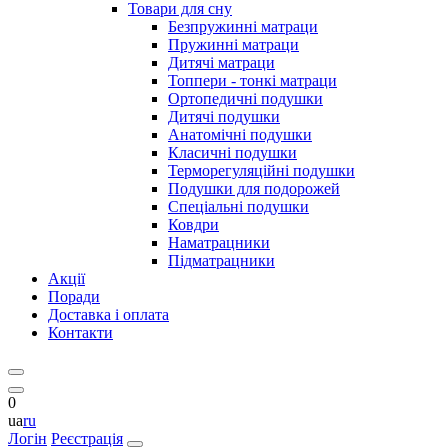
Товари для сну
Безпружинні матраци
Пружинні матраци
Дитячі матраци
Топпери - тонкі матраци
Ортопедичні подушки
Дитячі подушки
Анатомічні подушки
Класичні подушки
Терморегуляційні подушки
Подушки для подорожей
Спеціальні подушки
Ковдри
Наматрацники
Підматрацники
Акції
Поради
Доставка і оплата
Контакти
0
ua
ru
Логін
Реєстрація