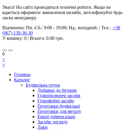
Увага! На сайті проводяться технічні роботи. Якщо не
вдається оформити замовлення онлайн, зателефонуйте будь-
ласка менеджеру.
Відчинено:
Пн.-Сб.: 9:00 - 19:00; Нд.: вихідний.
|
Тел.:
+38
(067) 139-30-30
У кошику:
0
| Всього:
0.00 грн.
0
×
×
Головна
Каталог
Будівельна група
Добавки до бетонів
Гідроізолюючі засоби
Гідрофобні засоби
Ґрунтовки будівельні
Ґрунтовки для металу
Емалі універсальні
Засоби догляду
Лаки