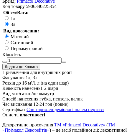
Бренд:
Primacol Decorative
Код товару
5906340225354
Об`єм/Вага:
1л
3л
Вид просочення:
Матовий
Сатиновий
Перламутровий
Кількість
Додати до Кошика
Призначення
для внутрішніх робіт
Фасування
1л, 3л
Розхід
до 16 м²/1 л (на один шар)
Кількість нанесень
1-2 шари
Вид
мат/сатин/перламутр
Спосіб нанесення
губка, пензель, валик
Час висихання
12-24 год (повне)
Сертифікат
Санітарно-епідеміологічна експертиза
Опис та
властивості
Декоративне просочення
TM «Primacol Decorative»
(
ТМ
«Прімакол Декорейтів»
) – це засіб подвійної дії: декоративної