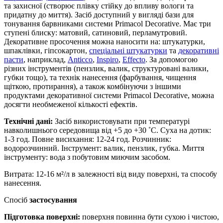
та захисної (створює плівку стійку до впливу вологи та
придатну до миття). Засіб доступний у вигляді бази для
тонування барвниками системи Primacol Decorative. Має три
ступені блиску: матовий, сатиновий, перламутровий.
Декоративне просочення можна наносити на: штукатурки,
шпаклівки, гіпсокартон,
спеціальні штукатурки
та
декоративні
пасти
, наприклад,
Anticco
,
Inspiro
,
Effecto
. За допомогою
різних інструментів (пензлик, валик, структуровані валики,
губки тощо), та технік нанесення (фарбування, чищення
щіткою, протирання), а також комбінуючи з іншими
продуктами декоративної системи Primacol Decorative, можна
досягти необмеженої кількості ефектів.
Технічні дані:
Засіб використовувати при температурі
навколишнього середовища від +5 до +30 ˚С. Суха на дотик:
1-3 год. Повне висихання: 12-24 год. Розчинник:
водорозчинний. Інструмент: валик, пензлик, губка. Миття
інструменту: вода з побутовим миючим засобом.
Витрата: 12-16 м²/л в залежності від виду поверхні, та способу
нанесення.
Спосіб
застосування
Підготовка поверхні:
поверхня повинна бути сухою і чистою,