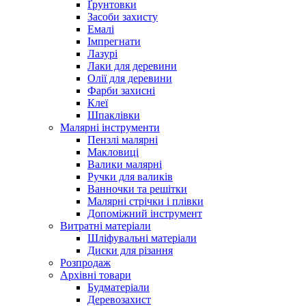
Ґрунтовки
Засоби захисту
Емалі
Імпрегнати
Лазурі
Лаки для деревини
Олії для деревини
Фарби захисні
Клеї
Шпаклівки
Малярні інструменти
Пензлі малярні
Макловиці
Валики малярні
Ручки для валиків
Ванночки та решітки
Малярні стрічки і плівки
Допоміжний інструмент
Витратні матеріали
Шліфувальні матеріали
Диски для різання
Розпродаж
Архівні товари
Будматеріали
Деревозахист