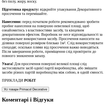
без пилу, жиру, воску.
Підготовка продукту:
відкрийте упакування Декоративного
просочення та перемішайте.
Нанесення:
перед початком роботи рекомендовано зробити
пробне нанесення на поверхню невеликої площі, щоб
ознайомитись з властивостями засобу, та кінцевим
декоративним ефектом. Виробник не несе відповідальності за
неправильне використання засобу. Просочення наносити на
ділянки поверхні розміром близько 1м². Слід використовувати
спецодяг, оскільки плями від просочення важко виводяться.
Після завершення роботи, приміщення слід провітрити до
повного зникнення запаху.
Увага!
Для просочення поверхні великої площі слід
застосовувати засіб однієї партії виробництва, або змішати
засоби різних партій виробництва між собою, в одній ємності.
ПРИКЛАДИ
РОБІТ
Усі товари Primacol Decorative
Коментарі і Відгуки