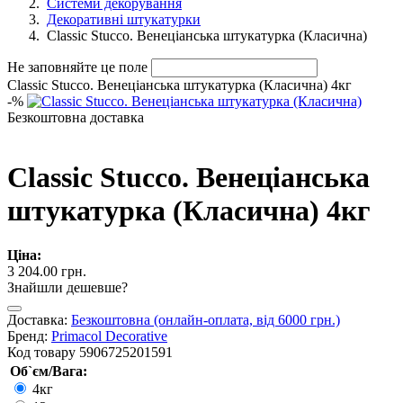
Системи декорування
Декоративні штукатурки
Classic Stucco. Венеціанська штукатурка (Класична)
Не заповняйте це поле
Classic Stucco. Венеціанська штукатурка (Класична) 4кг
-
%
Безкоштовна доставка
Classic Stucco. Венеціанська
штукатурка (Класична) 4кг
Ціна:
3 204.00 грн.
Знайшли дешевше?
Доставка:
Безкоштовна (онлайн-оплата, від 6000 грн.)
Бренд:
Primacol Decorative
Код товару
5906725201591
Об`єм/Вага:
4кг