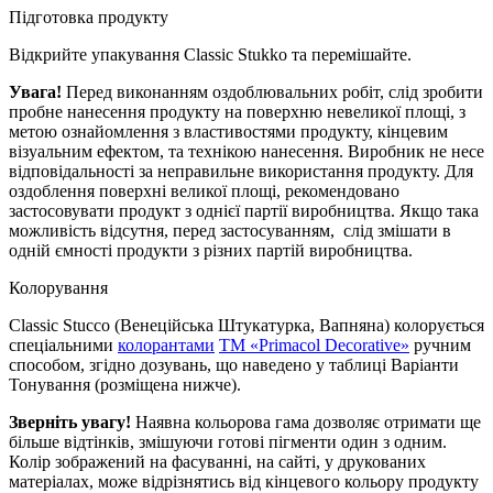
Підготовка продукту
Відкрийте упакування Classic Stukko та перемішайте.
Увага!
Перед виконанням оздоблювальних робіт, слід зробити
пробне нанесення продукту на поверхню невеликої площі, з
метою ознайомлення з властивостями продукту, кінцевим
візуальним ефектом, та технікою нанесення. Виробник не несе
відповідальності за неправильне використання продукту. Для
оздоблення поверхні великої площі, рекомендовано
застосовувати продукт з однієї партії виробництва. Якщо така
можливість відсутня, перед застосуванням, слід змішати в
одній ємності продукти з різних партій виробництва.
Колорування
Classic Stuссo (Венеційська Штукатурка, Вапняна) колорується
спеціальними
колорантами
TM «Primacol Decorative»
ручним
способом, згідно дозувань, що наведено у таблиці Варіанти
Тонування (розміщена нижче).
Зверніть увагу!
Наявна кольорова гама дозволяє отримати ще
більше відтінків, змішуючи готові пігменти один з одним.
Колір зображений на фасуванні, на сайті, у друкованих
матеріалах, може відрізнятись від кінцевого кольору продукту