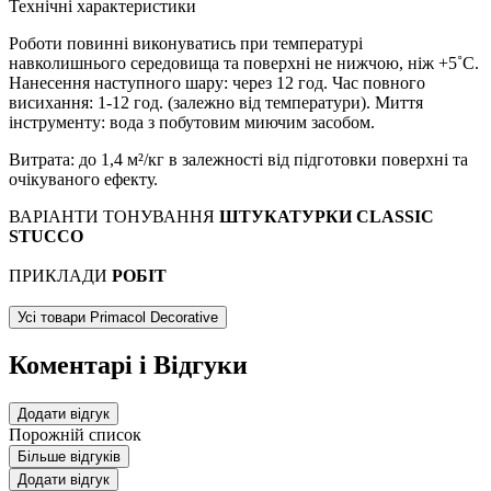
Технічні характеристики
Роботи повинні виконуватись при температурі
навколишнього середовища та поверхні не нижчою, ніж +5˚С.
Нанесення наступного шару: через 12 год. Час повного
висихання: 1-12 год. (залежно від температури). Миття
інструменту: вода з побутовим миючим засобом.
Витрата: до 1,4 м²/кг в залежності від підготовки поверхні та
очікуваного ефекту.
ВАРІАНТИ ТОНУВАННЯ
ШТУКАТУРКИ CLASSIC
STUCCO
ПРИКЛАДИ
РОБІТ
Усі товари Primacol Decorative
Коментарі і Відгуки
Додати відгук
Порожній список
Більше відгуків
Додати відгук