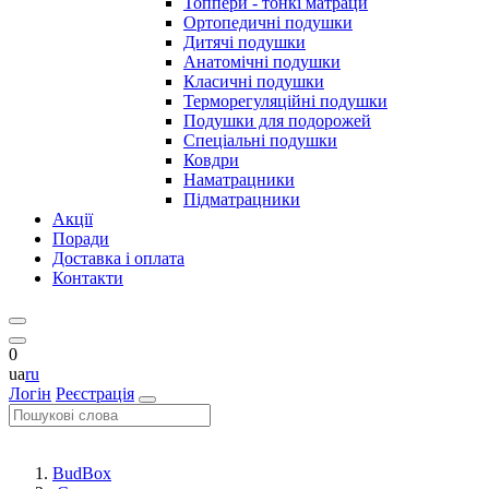
Топпери - тонкі матраци
Ортопедичні подушки
Дитячі подушки
Анатомічні подушки
Класичні подушки
Терморегуляційні подушки
Подушки для подорожей
Спеціальні подушки
Ковдри
Наматрацники
Підматрацники
Акції
Поради
Доставка і оплата
Контакти
0
ua
ru
Логін
Реєстрація
BudBox