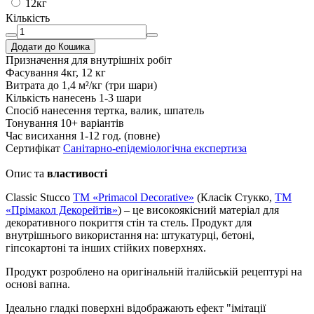
12кг
Кількість
Додати до Кошика
Призначення
для внутрішніх робіт
Фасування
4кг, 12 кг
Витрата
до 1,4 м²/кг (три шари)
Кількість нанесень
1-3 шари
Спосіб нанесення
тертка, валик, шпатель
Тонування
10+ варіантів
Час висихання
1-12 год. (повне)
Сертифікат
Санітарно-епідеміологічна експертиза
Опис та
властивості
Classic Stuссo
TM «Primacol Decorative»
(Класік Стукко,
ТМ
«Прімакол Декорейтів»
) – це високоякісний матеріал для
декоративного покриття стін та стель. Продукт для
внутрішнього використання на: штукатурці, бетоні,
гіпсокартоні та інших стійких поверхнях.
Продукт розроблено на оригінальній італійській рецептурі на
основі вапна.
Ідеально гладкі поверхні відображають ефект "імітації