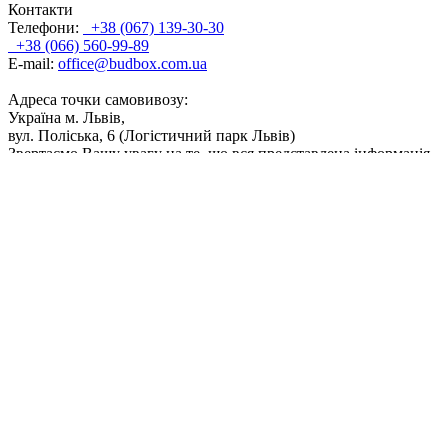
Контакти
Телефони:
+38 (067) 139-30-30
+38 (066) 560-99-89
E-mail:
office@budbox.com.ua
Адреса точки самовивозу:
Україна м. Львів,
вул. Поліська, 6 (Логістичний парк Львів)
Звертаємо Вашу увагу на те, що вся представлена інформація,
фасування, дозування, поєднання кольорів, а також інші
технічні характеристики продуктів, носить інформаційний
характер. Відображені на сайті кольори продуктів є
приблизними і можуть дещо відрізнятися від кольору після
реального використання. ТОВ 'ТВК Байріс' буде докладати
всіх зусиль, щоб забезпечити точність і актуальність даних, що
містяться на сайті. Частина інформації, розміщеної на даному
сайті, може не відповідати дійсності внаслідок змін
характеристик продукту, що сталися з моменту запуску його у
виробництво. Компанія залишає за собою право в будь-який
час вносити зміни до переліку та специфікацій продукції. Для
отримання актуальної інформації про продукцію прохання
звертатися безпосередньо до виробника продукції.
© 2026. Усі права захищені.
Дизайн і розробка Інтелекс.