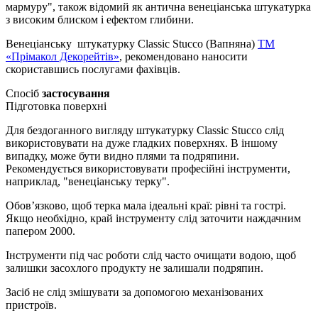
мармуру", також відомий як антична венеціанська штукатурка
з високим блиском і ефектом глибини.
Венеціанську штукатурку Classic Stucco (Вапняна)
ТМ
«Прімакол Декорейтів»
, рекомендовано наносити
скориставшись послугами фахівців.
Спосіб
застосування
Підготовка поверхні
Для бездоганного вигляду штукатурку Classic Stucco слід
використовувати на дуже гладких поверхнях. В іншому
випадку, може бути видно плями та подряпини.
Рекомендується використовувати професійні інструменти,
наприклад, "венеціанську терку".
Обов’язково, щоб терка мала ідеальні краї: рівні та гострі.
Якщо необхідно, край інструменту слід заточити наждачним
папером 2000.
Інструменти під час роботи слід часто очищати водою, щоб
залишки засохлого продукту не залишали подряпин.
Засіб не слід змішувати за допомогою механізованих
пристроїв.