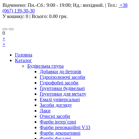
Відчинено:
Пн.-Сб.: 9:00 - 19:00; Нд.: вихідний.
|
Тел.:
+38
(067) 139-30-30
У кошику:
0
| Всього:
0.00 грн.
0
×
×
Головна
Каталог
Будівельна група
Добавки до бетонів
Гідроізолюючі засоби
Гідрофобні засоби
Ґрунтовки будівельні
Ґрунтовки для металу
Емалі універсальні
Засоби догляду
Лаки
Очисні засоби
Фарби інтер`єрні
Фарби реноваційні V33
Фарби декоративні
Фарби фасадні