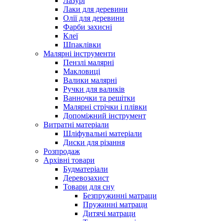
Лазурі
Лаки для деревини
Олії для деревини
Фарби захисні
Клеї
Шпаклівки
Малярні інструменти
Пензлі малярні
Макловиці
Валики малярні
Ручки для валиків
Ванночки та решітки
Малярні стрічки і плівки
Допоміжний інструмент
Витратні матеріали
Шліфувальні матеріали
Диски для різання
Розпродаж
Архівні товари
Будматеріали
Деревозахист
Товари для сну
Безпружинні матраци
Пружинні матраци
Дитячі матраци