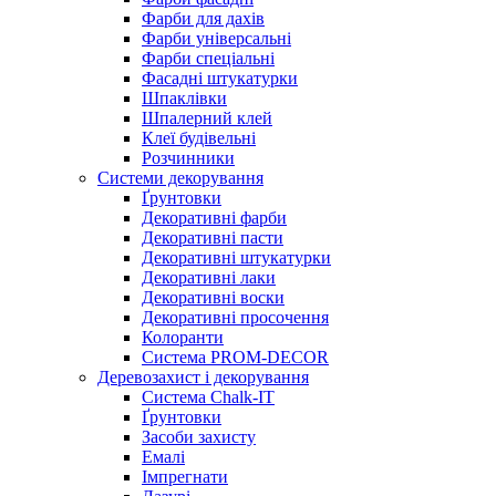
Фарби для дахів
Фарби універсальні
Фарби спеціальні
Фасадні штукатурки
Шпаклівки
Шпалерний клей
Клеї будівельні
Розчинники
Системи декорування
Ґрунтовки
Декоративні фарби
Декоративні пасти
Декоративні штукатурки
Декоративні лаки
Декоративні воски
Декоративні просочення
Колоранти
Система PROM-DECOR
Деревозахист і декорування
Система Chalk-IT
Ґрунтовки
Засоби захисту
Емалі
Імпрегнати