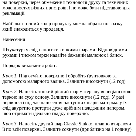
на поверхні, через обмеження технології друку та технічних
можливостях різних пристроїв, і не може бути підставою для
рекламації.
Найбільш точний колір продукту можна обрати по зразку
який знаходиться у продавця.
Нанесення
Штукатурку слід наносити тонкими шарами. Відповідними
рухами і тиском терки надайте бажаний малюнок і блиск.
Порядок виконання робіт:
Крок 1.
Підготуйте поверхню і обробіть ґрунтовкою за
допомогою малярного валика. Залиште висохнути (12 год).
Крок 2.
Нанесіть тонкий рівний шар матеріалу венеціанською
теркою на суху основу. Залиште висохнути (12 год). У разі
нерівності під час нанесення наступних шарів матерыалу їх
слід акуратно протерти дуже дрібним наждачним папером,
щоб отримати ідеально гладку поверхню.
Крок 3.
Нанесіть другий шар Classic Stukko, плавно втираючи
її по всій поверхні. Залиште сохнути (приблизно на 1 годину).