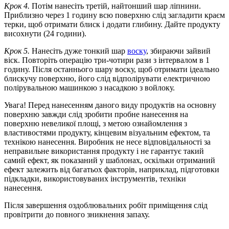
Крок 4.
Потім нанесіть третій, найтонший шар ліпнини.
Приблизно через 1 годину всю поверхню слід загладити краєм
терки, щоб отримати блиск і додати глибину. Дайте продукту
висохнути (24 години).
Крок 5.
Нанесіть дуже тонкий шар
воску
, збираючи зайвий
віск. Повторіть операцію три-чотири рази з інтервалом в 1
годину. Після останнього шару воску, щоб отримати ідеально
блискучу поверхню, його слід відполірувати електричною
полірувальною машинкою з насадкою з войлоку.
Увага! Перед нанесенням даного виду продуктів на основну
поверхню завжди слід зробити пробне нанесення на
поверхню невеликої площі, з метою ознайомлення з
властивостями продукту, кінцевим візуальним ефектом, та
технікою нанесення. Виробник не несе відповідальності за
неправильне використання продукту і не гарантує такий
самий ефект, як показаний у шаблонах, оскільки отриманий
ефект залежить від багатьох факторів, наприклад, підготовки
підкладки, використовуваних інструментів, техніки
нанесення.
Після завершення оздоблювальних робіт приміщення слід
провітрити до повного зникнення запаху.