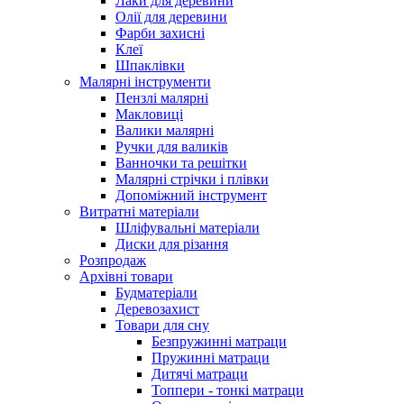
Лаки для деревини
Олії для деревини
Фарби захисні
Клеї
Шпаклівки
Малярні інструменти
Пензлі малярні
Макловиці
Валики малярні
Ручки для валиків
Ванночки та решітки
Малярні стрічки і плівки
Допоміжний інструмент
Витратні матеріали
Шліфувальні матеріали
Диски для різання
Розпродаж
Архівні товари
Будматеріали
Деревозахист
Товари для сну
Безпружинні матраци
Пружинні матраци
Дитячі матраци
Топпери - тонкі матраци