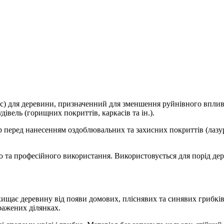
с) для деревини, призначенний для зменшення руйнівного впливу т
дівель (горищних покриттів, каркасів та ін.).
перед нанесенням оздоблювальних та захисних покриттів (лазурі,
 професійного використання. Використовується для порід дере
щає деревину від появи домових, пліснявих та синявих грибків, в
ражених ділянках.