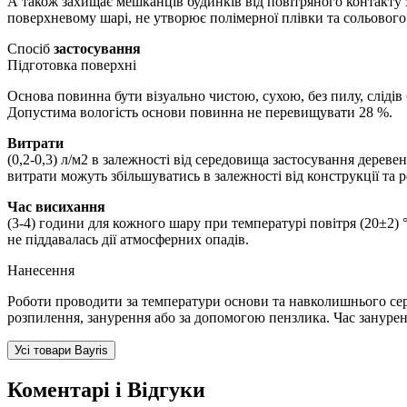
А також захищає мешканців будинків від повітряного контакту зі
поверхневому шарі, не утворює полімерної плівки та сольового
Спосіб
застосування
Підготовка поверхні
Основа повинна бути візуально чистою, сухою, без пилу, сліді
Допустима вологість основи повинна не перевищувати 28 %.
Витрати
(0,2-0,3) л/м2 в залежності від середовища застосування дереве
витрати можуть збільшуватись в залежності від конструкції та р
Час висихання
(3-4) години для кожного шару при температурі повітря (20±2) 
не піддавалась дії атмосферних опадів.
Нанесення
Роботи проводити за температури основи та навколишнього сере
розпилення, занурення або за допомогою пензлика. Час занур
Усі товари Bayris
Коментарі і Відгуки