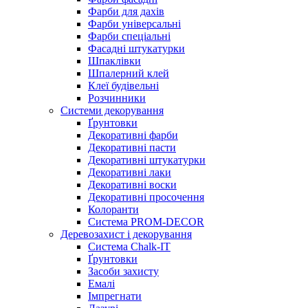
Фарби для дахів
Фарби універсальні
Фарби спеціальні
Фасадні штукатурки
Шпаклівки
Шпалерний клей
Клеї будівельні
Розчинники
Системи декорування
Ґрунтовки
Декоративні фарби
Декоративні пасти
Декоративні штукатурки
Декоративні лаки
Декоративні воски
Декоративні просочення
Колоранти
Система PROM-DECOR
Деревозахист і декорування
Система Chalk-IT
Ґрунтовки
Засоби захисту
Емалі
Імпрегнати