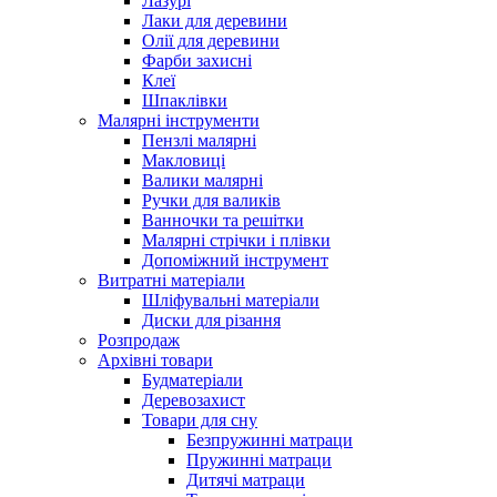
Лазурі
Лаки для деревини
Олії для деревини
Фарби захисні
Клеї
Шпаклівки
Малярні інструменти
Пензлі малярні
Макловиці
Валики малярні
Ручки для валиків
Ванночки та решітки
Малярні стрічки і плівки
Допоміжний інструмент
Витратні матеріали
Шліфувальні матеріали
Диски для різання
Розпродаж
Архівні товари
Будматеріали
Деревозахист
Товари для сну
Безпружинні матраци
Пружинні матраци
Дитячі матраци