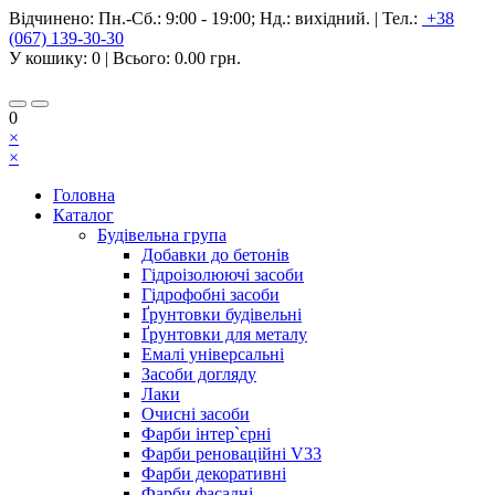
Відчинено:
Пн.-Сб.: 9:00 - 19:00; Нд.: вихідний.
|
Тел.:
+38
(067) 139-30-30
У кошику:
0
| Всього:
0.00 грн.
0
×
×
Головна
Каталог
Будівельна група
Добавки до бетонів
Гідроізолюючі засоби
Гідрофобні засоби
Ґрунтовки будівельні
Ґрунтовки для металу
Емалі універсальні
Засоби догляду
Лаки
Очисні засоби
Фарби інтер`єрні
Фарби реноваційні V33
Фарби декоративні
Фарби фасадні