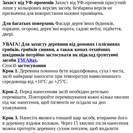
Захист від УФ-променів
Захист від УФ-променів присутній
лише у кольорових версіях засобу, безбарвна версія не
призначена для використання назовні приміщень.
Для багатьох поверхонь
Фасади дерев’яних будинків,
паркани, огорожі, дерев’яні ворота, садові меблі, підбиття,
двері.
УВАГА! Для захисту деревини від домових і пліснявих
грибків, грибків синяви, а також комах-технічних
шкідників потрібно застосувати як підклад ґрунтуючі
засоби
TM Altax
.
Спосіб
застосування
Крок 1.
Деревина повинна бути відшліфована, суха і чиста,
засіб найкраще наносити при температурі навколишнього
середовища від +10°С до +25°С.
Крок 2.
Перед нанесенням засіб необхідно ретельно
перемішати. Повторюйте перемішування кожні кілька хвилин
під час нанесення, щоб пігменти не осідали на дно
упакування.
Крок 3.
Нанесіть якомога тонший шар засобу, втираючи його
в деревину вздовж волокон. Через 15 хвилин після нанесення
можна протерти деревину сухим пензлем, щоб видалити