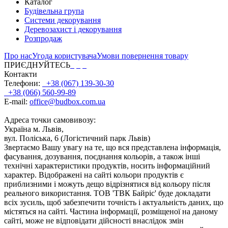
Каталог
Будівельна група
Системи декорування
Деревозахист і декорування
Розпродаж
Про нас
Угода користувача
Умови повернення товару
ПРИЄДНУЙТЕСЬ
Контакти
Телефони:
+38 (067) 139-30-30
+38 (066) 560-99-89
E-mail:
office@budbox.com.ua
Адреса точки самовивозу:
Україна м. Львів,
вул. Поліська, 6 (Логістичний парк Львів)
Звертаємо Вашу увагу на те, що вся представлена інформація,
фасування, дозування, поєднання кольорів, а також інші
технічні характеристики продуктів, носить інформаційний
характер. Відображені на сайті кольори продуктів є
приблизними і можуть дещо відрізнятися від кольору після
реального використання. ТОВ 'ТВК Байріс' буде докладати
всіх зусиль, щоб забезпечити точність і актуальність даних, що
містяться на сайті. Частина інформації, розміщеної на даному
сайті, може не відповідати дійсності внаслідок змін