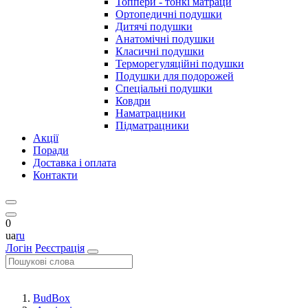
Топпери - тонкі матраци
Ортопедичні подушки
Дитячі подушки
Анатомічні подушки
Класичні подушки
Терморегуляційні подушки
Подушки для подорожей
Спеціальні подушки
Ковдри
Наматрацники
Підматрацники
Акції
Поради
Доставка і оплата
Контакти
0
ua
ru
Логін
Реєстрація
BudBox