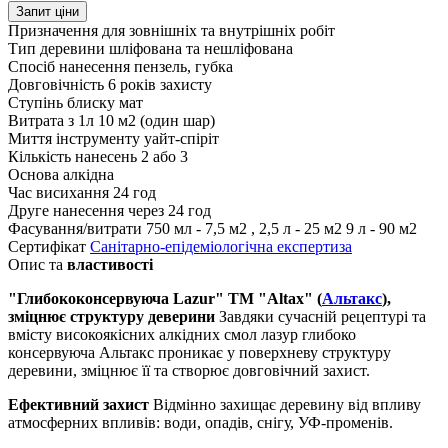
Запит ціни
Призначення
для зовнішніх та внутрішніх робіт
Тип деревини
шліфована та нешліфована
Спосіб нанесення
пензель, губка
Довговічність
6 років захисту
Ступінь блиску
мат
Витрата з 1л
10 м2 (один шар)
Миття інструменту
уайт-спіріт
Кількість нанесень
2 або 3
Основа
алкідна
Час висихання
24 год
Друге нанесення
через 24 год
Фасування/витрати
750 мл - 7,5 м2 , 2,5 л - 25 м2 9 л - 90 м2
Сертифікат
Санітарно-епідеміологічна експертиза
Опис та
властивості
"Глибококонсервуюча Lazur" ТМ "Altax" (
Альтакс
),
зміцнює структуру деверини
Завдяки сучасній рецептурі та
вмісту високоякісних алкідних смол лазур глибоко
консервуюча Альтакс проникає у поверхневу структуру
деревини, зміцнює її та створює довговічний захист.
Ефективний захист
Відмінно захищає деревину від впливу
атмосферних впливів: води, опадів, снігу, УФ-променів.