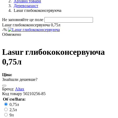
Архівні товари
Деревозахист
Lasur глибококонсервуюча
Не заповняйте це поле
Lasur глибококонсервуюча 0,75л
-
%
Обмежено
Lasur глибококонсервуюча
0,75л
Ціна:
Знайшли дешевше?
Бренд:
Altax
Код товару
50210256-85
Об`єм/Вага:
0,75л
2,5л
9л