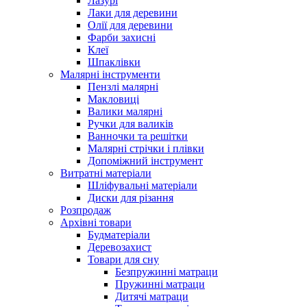
Лазурі
Лаки для деревини
Олії для деревини
Фарби захисні
Клеї
Шпаклівки
Малярні інструменти
Пензлі малярні
Макловиці
Валики малярні
Ручки для валиків
Ванночки та решітки
Малярні стрічки і плівки
Допоміжний інструмент
Витратні матеріали
Шліфувальні матеріали
Диски для різання
Розпродаж
Архівні товари
Будматеріали
Деревозахист
Товари для сну
Безпружинні матраци
Пружинні матраци
Дитячі матраци