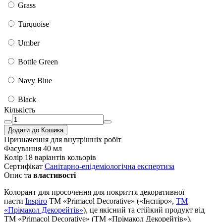
Grass
Turquoise
Umber
Bottle Green
Navy Blue
Black
Кількість
Додати до Кошика
Призначення
для внутрішніх робіт
Фасування
40 мл
Колір
18 варіантів кольорів
Сертифікат
Санітарно-епідеміологічна експертиза
Опис та
властивості
Колорант для просочення для покриття декоративної
пасти
Inspiro
TM «Primacol Decorative» («Інспіро»,
ТМ
«Прімакол Декорейтів»
), це якісний та стійкий продукт від
ТМ «Primacol Decorative» (ТМ «Прімакол Декорейтів»).