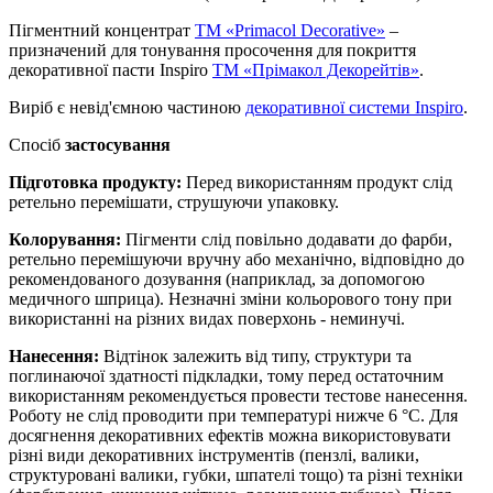
Пігментний концентрат
ТМ «Primacol Decorative»
–
призначений для тонування просочення для покриття
декоративної пасти Inspiro
ТМ «Прімакол Декорейтів»
.
Виріб є невід'ємною частиною
декоративної системи Inspiro
.
Спосіб
застосування
Підготовка продукту:
Перед використанням продукт слід
ретельно перемішати, струшуючи упаковку.
Колорування:
Пігменти слід повільно додавати до фарби,
ретельно перемішуючи вручну або механічно, відповідно до
рекомендованого дозування (наприклад, за допомогою
медичного шприца). Незначні зміни кольорового тону при
використанні на різних видах поверхонь - неминучі.
Нанесення:
Відтінок залежить від типу, структури та
поглинаючої здатності підкладки, тому перед остаточним
використанням рекомендується провести тестове нанесення.
Роботу не слід проводити при температурі нижче 6 °С. Для
досягнення декоративних ефектів можна використовувати
різні види декоративних інструментів (пензлі, валики,
структуровані валики, губки, шпателі тощо) та різні техніки