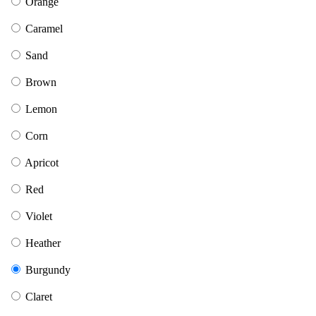
Orange
Caramel
Sand
Brown
Lemon
Corn
Apricot
Red
Violet
Heather
Burgundy
Claret