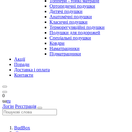
Топпери - тонкі матраци
Ортопедичні подушки
Дитячі подушки
Анатомічні подушки
Класичні подушки
Терморегуляційні подушки
Подушки для подорожей
Спеціальні подушки
Ковдри
Наматрацники
Підматрацники
Акції
Поради
Доставка і оплата
Контакти
0
ua
ru
Логін
Реєстрація
BudBox