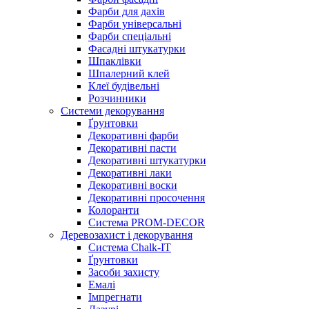
Фарби для дахів
Фарби універсальні
Фарби спеціальні
Фасадні штукатурки
Шпаклівки
Шпалерний клей
Клеї будівельні
Розчинники
Системи декорування
Ґрунтовки
Декоративні фарби
Декоративні пасти
Декоративні штукатурки
Декоративні лаки
Декоративні воски
Декоративні просочення
Колоранти
Система PROM-DECOR
Деревозахист і декорування
Система Chalk-IT
Ґрунтовки
Засоби захисту
Емалі
Імпрегнати