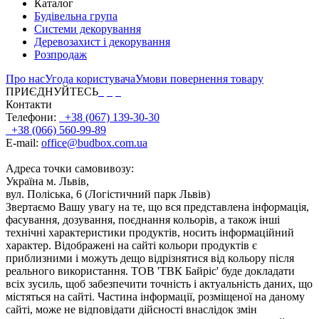
Каталог
Будівельна група
Системи декорування
Деревозахист і декорування
Розпродаж
Про нас
Угода користувача
Умови повернення товару
ПРИЄДНУЙТЕСЬ
Контакти
Телефони:
+38 (067) 139-30-30
+38 (066) 560-99-89
E-mail:
office@budbox.com.ua
Адреса точки самовивозу:
Україна м. Львів,
вул. Поліська, 6 (Логістичний парк Львів)
Звертаємо Вашу увагу на те, що вся представлена інформація,
фасування, дозування, поєднання кольорів, а також інші
технічні характеристики продуктів, носить інформаційний
характер. Відображені на сайті кольори продуктів є
приблизними і можуть дещо відрізнятися від кольору після
реального використання. ТОВ 'ТВК Байріс' буде докладати
всіх зусиль, щоб забезпечити точність і актуальність даних, що
містяться на сайті. Частина інформації, розміщеної на даному
сайті, може не відповідати дійсності внаслідок змін