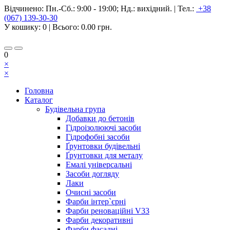
Відчинено:
Пн.-Сб.: 9:00 - 19:00; Нд.: вихідний.
|
Тел.:
+38
(067) 139-30-30
У кошику:
0
| Всього:
0.00 грн.
0
×
×
Головна
Каталог
Будівельна група
Добавки до бетонів
Гідроізолюючі засоби
Гідрофобні засоби
Ґрунтовки будівельні
Ґрунтовки для металу
Емалі універсальні
Засоби догляду
Лаки
Очисні засоби
Фарби інтер`єрні
Фарби реноваційні V33
Фарби декоративні
Фарби фасадні