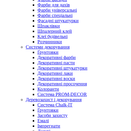
Фарби для дахів
Фарби універсальні
Фарби спеціальні
Фасадні штукатурки
Шпаклівки
Шпалерний клей
Клеї будівельні
Розчинники
Системи декорування
Ґрунтовки
Декоративні фарби
Декоративні пасти
Декоративні штукатурки
Декоративні лаки
Декоративні воски
Декоративні просочення
Колоранти
Система PROM-DECOR
Деревозахист і декорування
Система Chalk-IT
Ґрунтовки
Засоби захисту
Емалі
Імпрегнати