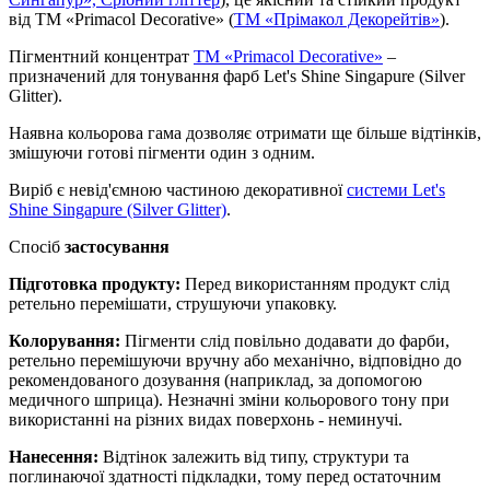
від ТМ «Primacol Decorative» (
ТМ «Прімакол Декорейтів»
).
Пігментний концентрат
ТМ «Primacol Decorative»
–
призначений для тонування фарб Let's Shine Singapure (Silver
Glitter).
Наявна кольорова гама дозволяє отримати ще більше відтінків,
змішуючи готові пігменти один з одним.
Виріб є невід'ємною частиною декоративної
системи Let's
Shine Singapure (Silver Glitter)
.
Спосіб
застосування
Підготовка продукту:
Перед використанням продукт слід
ретельно перемішати, струшуючи упаковку.
Колорування:
Пігменти слід повільно додавати до фарби,
ретельно перемішуючи вручну або механічно, відповідно до
рекомендованого дозування (наприклад, за допомогою
медичного шприца). Незначні зміни кольорового тону при
використанні на різних видах поверхонь - неминучі.
Нанесення:
Відтінок залежить від типу, структури та
поглинаючої здатності підкладки, тому перед остаточним