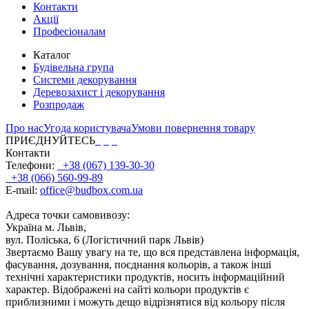
Контакти
Акції
Професіоналам
Каталог
Будівельна група
Системи декорування
Деревозахист і декорування
Розпродаж
Про нас
Угода користувача
Умови повернення товару
ПРИЄДНУЙТЕСЬ
Контакти
Телефони:
+38 (067) 139-30-30
+38 (066) 560-99-89
E-mail:
office@budbox.com.ua
Адреса точки самовивозу:
Україна м. Львів,
вул. Поліська, 6 (Логістичний парк Львів)
Звертаємо Вашу увагу на те, що вся представлена інформація,
фасування, дозування, поєднання кольорів, а також інші
технічні характеристики продуктів, носить інформаційний
характер. Відображені на сайті кольори продуктів є
приблизними і можуть дещо відрізнятися від кольору після