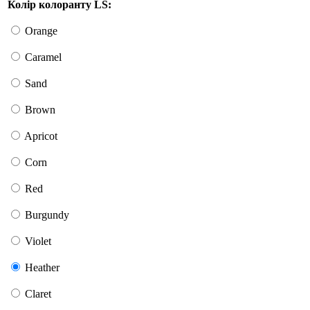
Колір колоранту LS:
Orange
Caramel
Sand
Brown
Apricot
Corn
Red
Burgundy
Violet
Heather
Claret