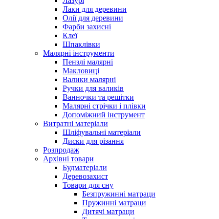
Лазурі
Лаки для деревини
Олії для деревини
Фарби захисні
Клеї
Шпаклівки
Малярні інструменти
Пензлі малярні
Макловиці
Валики малярні
Ручки для валиків
Ванночки та решітки
Малярні стрічки і плівки
Допоміжний інструмент
Витратні матеріали
Шліфувальні матеріали
Диски для різання
Розпродаж
Архівні товари
Будматеріали
Деревозахист
Товари для сну
Безпружинні матраци
Пружинні матраци
Дитячі матраци