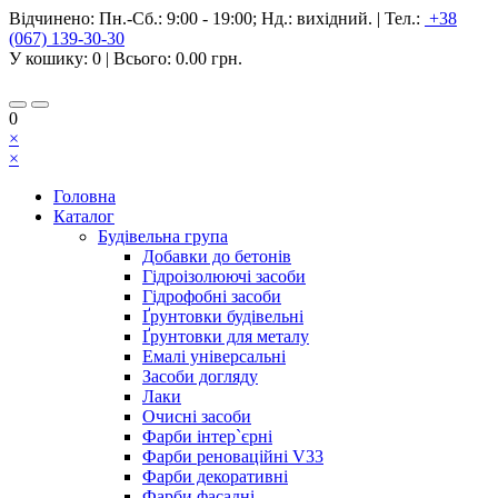
Відчинено:
Пн.-Сб.: 9:00 - 19:00; Нд.: вихідний.
|
Тел.:
+38
(067) 139-30-30
У кошику:
0
| Всього:
0.00 грн.
0
×
×
Головна
Каталог
Будівельна група
Добавки до бетонів
Гідроізолюючі засоби
Гідрофобні засоби
Ґрунтовки будівельні
Ґрунтовки для металу
Емалі універсальні
Засоби догляду
Лаки
Очисні засоби
Фарби інтер`єрні
Фарби реноваційні V33
Фарби декоративні
Фарби фасадні