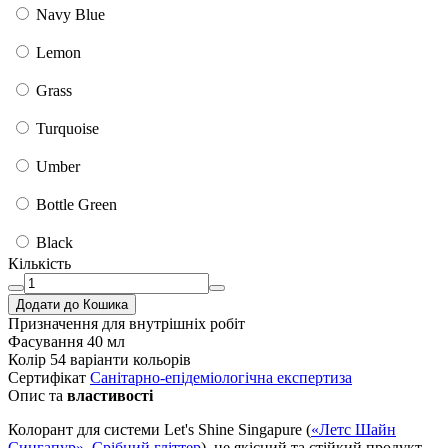
Navy Blue
Lemon
Grass
Turquoise
Umber
Bottle Green
Black
Кількість
Додати до Кошика
Призначення
для внутрішніх робіт
Фасування
40 мл
Колір
54 варіанти кольорів
Сертифікат
Санітарно-епідеміологічна експертиза
Опис та
властивості
Колорант для системи Let's Shine Singapure (
«Летс Шайн
Сингапур», Срібний гліттер
), це якісний та стійкий продукт