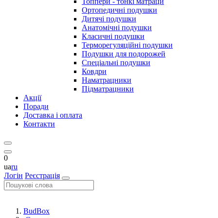
Топпери - тонкі матраци
Ортопедичні подушки
Дитячі подушки
Анатомічні подушки
Класичні подушки
Терморегуляційні подушки
Подушки для подорожей
Спеціальні подушки
Ковдри
Наматрацники
Підматрацники
Акції
Поради
Доставка і оплата
Контакти
0
ua
ru
Логін
Реєстрація
BudBox