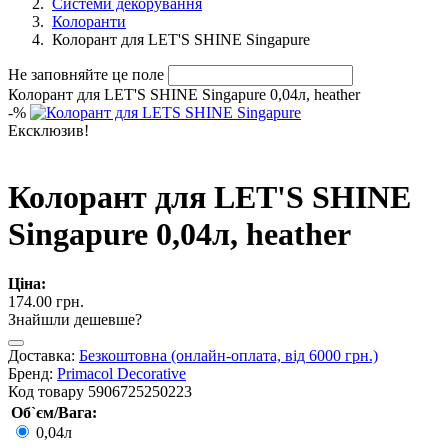
Системи декорування
Колоранти
Колорант для LET'S SHINE Singapure
Не заповняйте це поле
Колорант для LET'S SHINE Singapure 0,04л, heather
-
%
Ексклюзив!
Колорант для LET'S SHINE
Singapure 0,04л, heather
Ціна:
174.00 грн.
Знайшли дешевше?
Доставка:
Безкоштовна (онлайн-оплата, від 6000 грн.)
Бренд:
Primacol Decorative
Код товару
5906725250223
Об`єм/Вага:
0,04л