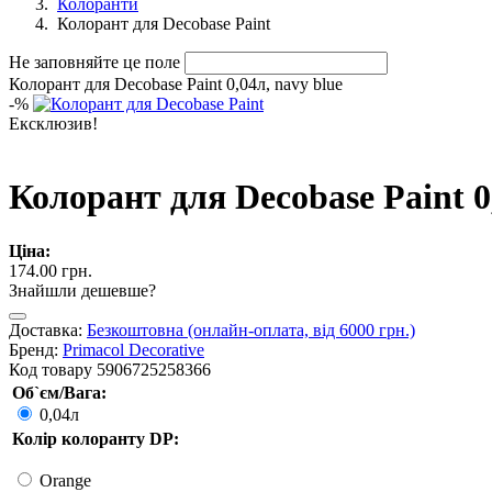
Колоранти
Колорант для Decobase Paint
Не заповняйте це поле
Колорант для Decobase Paint 0,04л, navy blue
-
%
Ексклюзив!
Колорант для Decobase Paint 0
Ціна:
174.00 грн.
Знайшли дешевше?
Доставка:
Безкоштовна (онлайн-оплата, від 6000 грн.)
Бренд:
Primacol Decorative
Код товару
5906725258366
Об`єм/Вага:
0,04л
Колір колоранту DP:
Orange