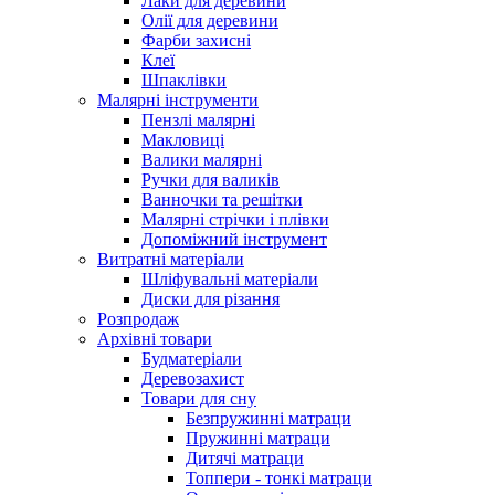
Лаки для деревини
Олії для деревини
Фарби захисні
Клеї
Шпаклівки
Малярні інструменти
Пензлі малярні
Макловиці
Валики малярні
Ручки для валиків
Ванночки та решітки
Малярні стрічки і плівки
Допоміжний інструмент
Витратні матеріали
Шліфувальні матеріали
Диски для різання
Розпродаж
Архівні товари
Будматеріали
Деревозахист
Товари для сну
Безпружинні матраци
Пружинні матраци
Дитячі матраци
Топпери - тонкі матраци