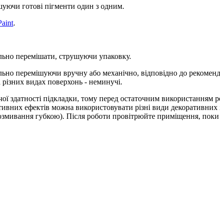
ішуючи готові пігменти один з одним.
aint
.
льно перемішати, струшуючи упаковку.
ельно перемішуючи вручну або механічно, відповідно до рекоме
 різних видах поверхонь - неминучі.
чої здатності підкладки, тому перед остаточним використанням р
ивних ефектів можна використовувати різні види декоративних ін
розмивання губкою). Після роботи провітрюйте приміщення, поки 