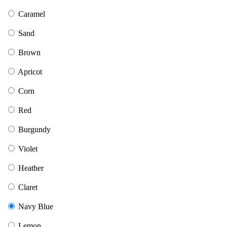
Caramel
Sand
Brown
Apricot
Corn
Red
Burgundy
Violet
Heather
Claret
Navy Blue
Lemon