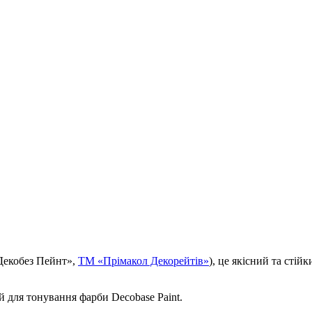
«Декобез Пейнт»,
ТМ «Прімакол Декорейтів»
), це якісний та сті
 для тонування фарби Decobase Paint.