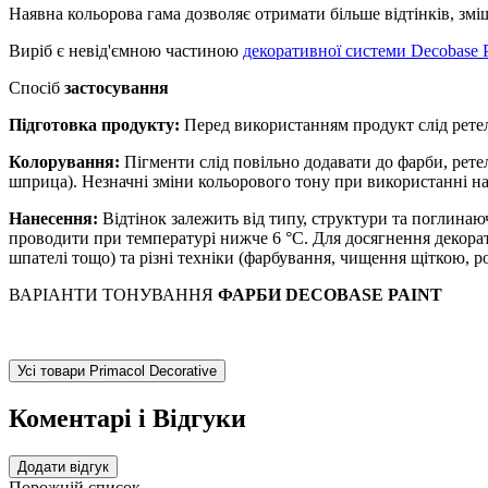
Наявна кольорова гама дозволяє отримати більше відтінків, зм
Виріб є невід'ємною частиною
декоративної системи Decobase P
Спосіб
застосування
Підготовка продукту:
Перед використанням продукт слід рете
Колорування:
Пігменти слід повільно додавати до фарби, рет
шприца). Незначні зміни кольорового тону при використанні на
Нанесення:
Відтінок залежить від типу, структури та поглинаю
проводити при температурі нижче 6 °С. Для досягнення декорат
шпателі тощо) та різні техніки (фарбування, чищення щіткою, 
ВАРІАНТИ ТОНУВАННЯ
ФАРБИ DECOBASE PAINT
Усі товари Primacol Decorative
Коментарі і Відгуки
Додати відгук
Порожній список