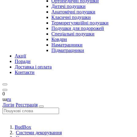
Ортопедичні подушки
Дитячі подушки
Анатомічні подушки
Класичні подушки
Терморегуляційні подушки
Подушки для подорожей
Спеціальні подушки
Ковдри
Наматрацники
Підматрацники
Акції
Поради
Доставка і оплата
Контакти
0
ua
ru
Логін
Реєстрація
BudBox
Системи декорування