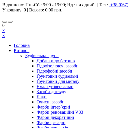
Відчинено:
Пн.-Сб.: 9:00 - 19:00; Нд.: вихідний.
|
Тел.:
+38 (067
У кошику:
0
| Всього:
0.00 грн.
0
×
×
Головна
Каталог
Будівельна група
Добавки до бетонів
Гідроізолюючі засоби
Гідрофобні засоби
Ґрунтовки будівельні
Ґрунтовки для металу
Емалі універсальні
Засоби догляду
Лаки
Очисні засоби
Фарби інтер`єрні
Фарби реноваційні V33
Фарби декоративні
Фарби фасадні
Фарби для дахів