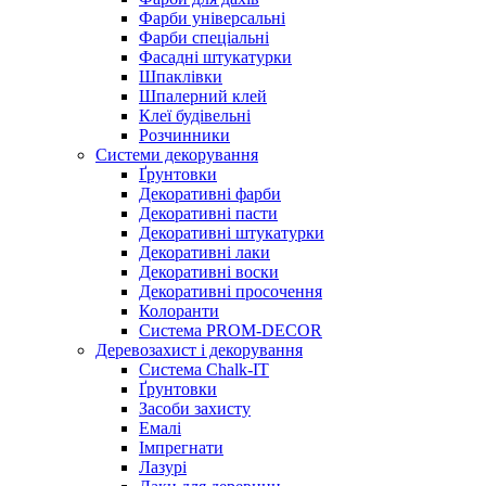
Фарби універсальні
Фарби спеціальні
Фасадні штукатурки
Шпаклівки
Шпалерний клей
Клеї будівельні
Розчинники
Системи декорування
Ґрунтовки
Декоративні фарби
Декоративні пасти
Декоративні штукатурки
Декоративні лаки
Декоративні воски
Декоративні просочення
Колоранти
Система PROM-DECOR
Деревозахист і декорування
Система Chalk-IT
Ґрунтовки
Засоби захисту
Емалі
Імпрегнати
Лазурі