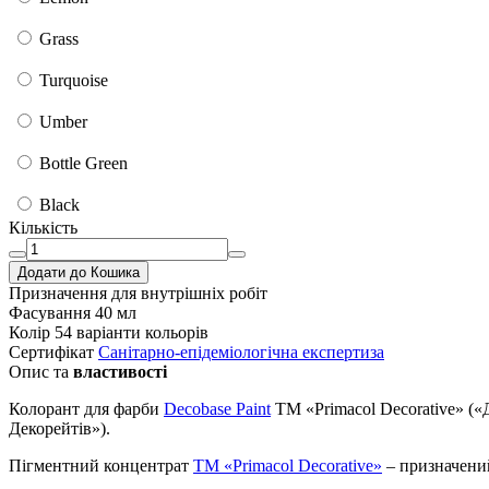
Grass
Turquoise
Umber
Bottle Green
Black
Кількість
Додати до Кошика
Призначення
для внутрішніх робіт
Фасування
40 мл
Колір
54 варіанти кольорів
Сертифікат
Санітарно-епідеміологічна експертиза
Опис та
властивості
Колорант для фарби
Decobase Paint
TM «Primacol Decorative» (
Декорейтів»).
Пігментний концентрат
ТМ «Primacol Decorative»
– призначений