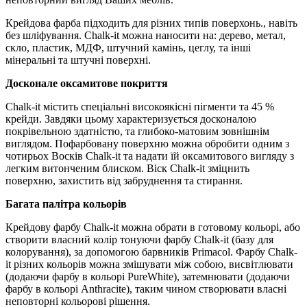
Крейдова фарба підходить для різних типів поверхонь., навіть
без шліфування. Chalk-it можна наносити на: дерево, метал,
скло, пластик, МДФ, штучний камінь, цеглу, та інші
мінеральні та штучні поверхні.
Досконале оксамитове покриття
Chalk-it містить спеціальні високоякісні пігменти та 45 %
крейди. Завдяки цьому характеризується досконалою
покрівельною здатністю, та глибоко-матовим зовнішнім
виглядом. Пофарбовану поверхню можна обробити одним з
чотирьох Восків Chalk-it та надати їй оксамитового вигляду з
легким витонченим блиском. Віск Chalk-it зміцнить
поверхню, захистить від забруднення та стирання.
Багата палітра кольорів
Крейдову фарбу Chalk-it можна обрати в готовому кольорі, або
створити власний колір тонуючи фарбу Chalk-it (базу для
колорування), за допомогою барвників Primacol. Фарбу Chalk-
it різних кольорів можна змішувати між собою, висвітлювати
(додаючи фарбу в кольорі PureWhite), затемнювати (додаючи
фарбу в кольорі Anthracite), таким чином створювати власні
неповторні кольорові рішення.