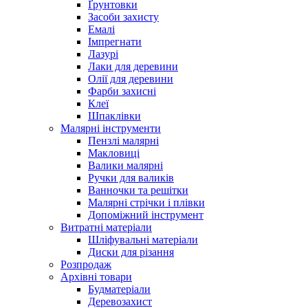
Ґрунтовки
Засоби захисту
Емалі
Імпрегнати
Лазурі
Лаки для деревини
Олії для деревини
Фарби захисні
Клеї
Шпаклівки
Малярні інструменти
Пензлі малярні
Макловиці
Валики малярні
Ручки для валиків
Ванночки та решітки
Малярні стрічки і плівки
Допоміжний інструмент
Витратні матеріали
Шліфувальні матеріали
Диски для різання
Розпродаж
Архівні товари
Будматеріали
Деревозахист