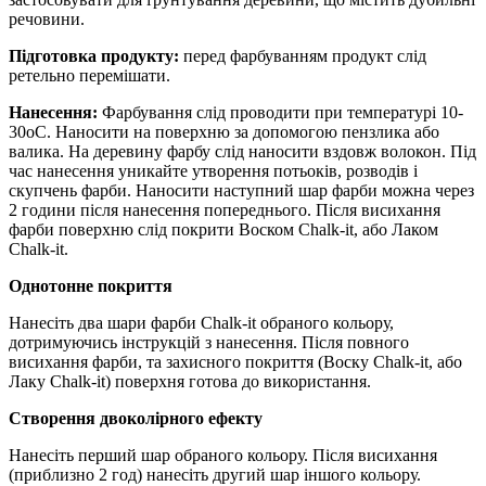
речовини.
Підготовка продукту:
перед фарбуванням продукт слід
ретельно перемішати.
Нанесення:
Фарбування слід проводити при температурі 10-
30oC. Наносити на поверхню за допомогою пензлика або
валика. На деревину фарбу слід наносити вздовж волокон. Під
час нанесення уникайте утворення потьоків, розводів і
скупчень фарби. Наносити наступний шар фарби можна через
2 години після нанесення попереднього. Після висихання
фарби поверхню слід покрити Воском Chalk-it, або Лаком
Chalk-it.
Однотонне покриття
Нанесіть два шари фарби Chalk-it обраного кольору,
дотримуючись інструкцій з нанесення. Після повного
висихання фарби, та захисного покриття (Воску Chalk-it, або
Лаку Chalk-it) поверхня готова до використання.
Створення двоколірного ефекту
Нанесіть перший шар обраного кольору. Після висихання
(приблизно 2 год) нанесіть другий шар іншого кольору.