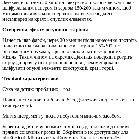
Зачекайте близько 30 хвилин і акуратно протріть верхній шар
шліфувальним папером із зерном 150-200 таким чином, щоб
місцями виявився колір першого шару. Зосередьтесь
насамперед на краях і опуклих елементах.
Створення ефекту штучного старіння
Нанесіть шар фарби, через 30 хвилин після нанесення протріть
поверхню шліфувальним папером з зерном 150-200, не
рівномірними рухами, з різною силою натиску в різних
місцях. Таким чином на окремих ділянках поверхні протріть
фарбу до прояву пофарбованої основи, рекомендовано
шліфувати опуклі елементи конструкції, краї і торці.
Технічні характеристики
Суха на дотик: приблизно 1 год.
Повне висихання: приблизно 6 год (залежить від вологості та
температури).
Миття інструменту: вода з побутовим миючим засобом.
Берегти від впливу низьких температур, а також від впливу
прямих сонячних променів. Зберігати в не доступному для
дітей місці. Містить реакційну масу 5-хлор-2-метил-2Н-