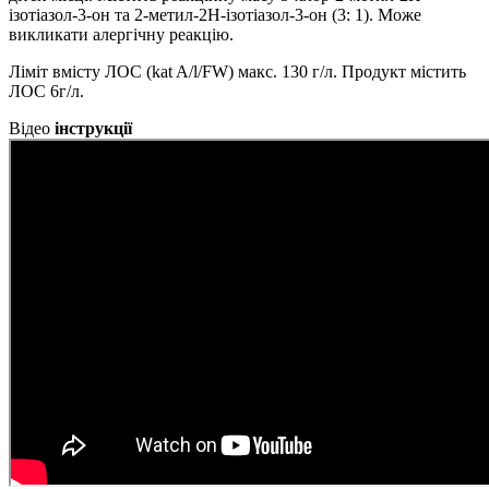
ізотіазол-3-он та 2-метил-2Н-ізотіазол-3-он (3: 1). Може
викликати алергічну реакцію.
Ліміт вмісту ЛОС (kat A/l/FW) макс. 130 г/л. Продукт містить
ЛОС 6г/л.
Відео
інструкції