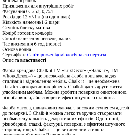
Безпека Іграшок
Призначення
для внутрішніх робіт
Фасування
0,125л, 0,75л
Розхід
до 12 м²/1 л (на один шар)
Кількість нанесень
1-2 шари
Ступінь блиску
матова
Колір
6 готових кольорів
Спосіб нанесення
пензель, валик
Час висихання
6 год (повне)
Основа
водна
Сертифікат
Санітарно-епідеміологічна експертиза
Опис та
властивості
Фарба крейдова Chalk-it TM «LuxDecor» («Чалк іт», ТМ
«ЛюксДекор») – це високоякісна фарба призначена для
стилізації і відновлення меблів. Chalk-it – це необмежена
кількість декоративних рішень. Chalk-it дасть друге життя
улюбленим меблям. Можна зробити поверхню однотонною,
різнобарвною, або створити ефект штучного старіння.
Фарба матова, швидковисихаюча, з високим ступенем адгезії
до поверхні. З Chalk-it можна легко та зручно створювати
необмежену кількість декоративних ефектів. Однотонні,
різнобарвні, гладкі, фактурні, поверхні з ефектом штучного
старіння, тощо. Chalk-it – це витончений стиль та
неповторний вигляд Ваших меблів.