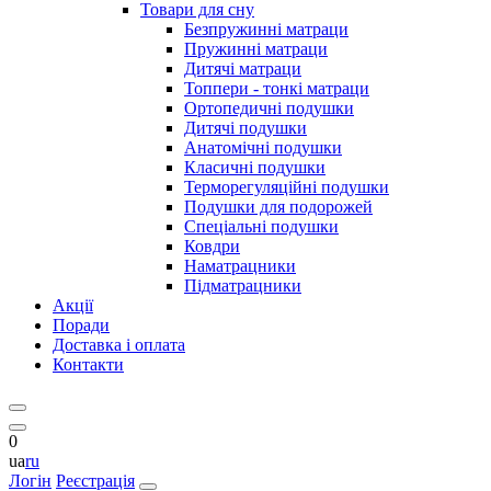
Товари для сну
Безпружинні матраци
Пружинні матраци
Дитячі матраци
Топпери - тонкі матраци
Ортопедичні подушки
Дитячі подушки
Анатомічні подушки
Класичні подушки
Терморегуляційні подушки
Подушки для подорожей
Спеціальні подушки
Ковдри
Наматрацники
Підматрацники
Акції
Поради
Доставка і оплата
Контакти
0
ua
ru
Логін
Реєстрація