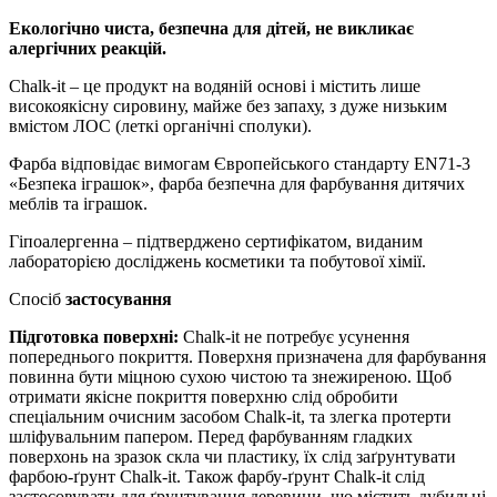
Екологічно чиста, безпечна для дітей, не викликає
алергічних реакцій.
Chalk-it – це продукт на водяній основі і містить лише
високоякісну сировину, майже без запаху, з дуже низьким
вмістом ЛОС (леткі органічні сполуки).
Фарба відповідає вимогам Європейського стандарту EN71-3
«Безпека іграшок», фарба безпечна для фарбування дитячих
меблів та іграшок.
Гіпоалергенна – підтверджено сертифікатом, виданим
лабораторією досліджень косметики та побутової хімії.
Спосіб
застосування
Підготовка поверхні:
Chalk-it не потребує усунення
попереднього покриття. Поверхня призначена для фарбування
повинна бути міцною сухою чистою та знежиреною. Щоб
отримати якісне покриття поверхню слід обробити
спеціальним очисним засобом Chalk-it, та злегка протерти
шліфувальним папером. Перед фарбуванням гладких
поверхонь на зразок скла чи пластику, їх слід заґрунтувати
фарбою-ґрунт Chalk-it. Також фарбу-ґрунт Chalk-it слід
застосовувати для ґрунтування деревини, що містить дубильні