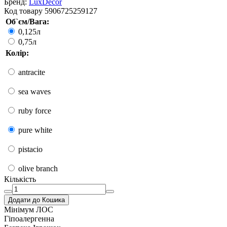
Бренд:
LuxDecor
Код товару
5906725259127
Об`єм/Вага:
0,125л
0,75л
Колір:
antracite
sea waves
ruby force
pure white
pistacio
olive branch
Кількість
Додати до Кошика
Мінімум ЛОС
Гіпоалергенна