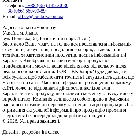
Телефони:
+38 (067) 139-30-30
+38 (066) 560-99-89
E-mail:
office@budbox.com.ua
Адреса точки самовивозу:
Україна м. Львів,
вул. Поліська, 6 (Логістичний парк Львів)
Звертаємо Вашу увагу на те, що вся представлена інформація,
фасування, дозування, поєднання кольорів, а також інші
технічні характеристики продуктів, носить інформаційний
характер. Відображені на сайті кольори продуктів є
приблизними і можуть дещо відрізнятися від кольору після
реального використання. ТОВ 'ТВК Байріс' буде докладати
всіх зусиль, щоб забезпечити точність і актуальність даних, що
містяться на сайті. Частина інформації, розміщеної на даному
сайті, може не відповідати дійсності внаслідок змін
характеристик продукту, що сталися з моменту запуску його у
виробництво. Компанія залишає за собою право в будь-який
час вносити зміни до переліку та специфікацій продукції. Для
отримання актуальної інформації про продукцію прохання
звертатися безпосередньо до виробника продукції.
© 2026. Усі права захищені.
Дизайн і розробка Інтелекс.