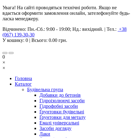
Увага! На сайті проводяться технічні роботи. Якщо не
вдається оформити замовлення онлайн, зателефонуйте будь-
ласка менеджеру.
Відчинено:
Пн.-Сб.: 9:00 - 19:00; Нд.: вихідний.
|
Тел.:
+38
(067) 139-30-30
У кошику:
0
| Всього:
0.00 грн.
0
×
×
Головна
Каталог
Будівельна група
Добавки до бетонів
Гідроізолюючі засоби
Гідрофобні засоби
Ґрунтовки будівельні
Ґрунтовки для металу
Емалі універсальні
Засоби догляду
Лаки