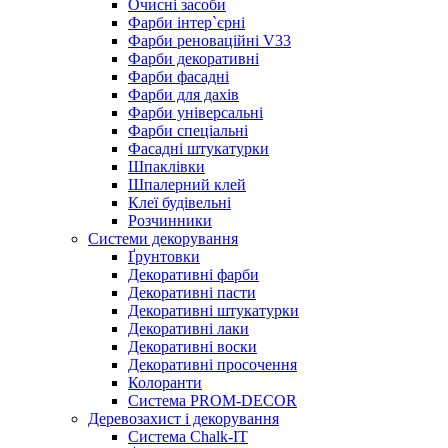
Очисні засоби
Фарби інтер`єрні
Фарби реноваційні V33
Фарби декоративні
Фарби фасадні
Фарби для дахів
Фарби універсальні
Фарби спеціальні
Фасадні штукатурки
Шпаклівки
Шпалерний клей
Клеї будівельні
Розчинники
Системи декорування
Ґрунтовки
Декоративні фарби
Декоративні пасти
Декоративні штукатурки
Декоративні лаки
Декоративні воски
Декоративні просочення
Колоранти
Система PROM-DECOR
Деревозахист і декорування
Система Chalk-IT