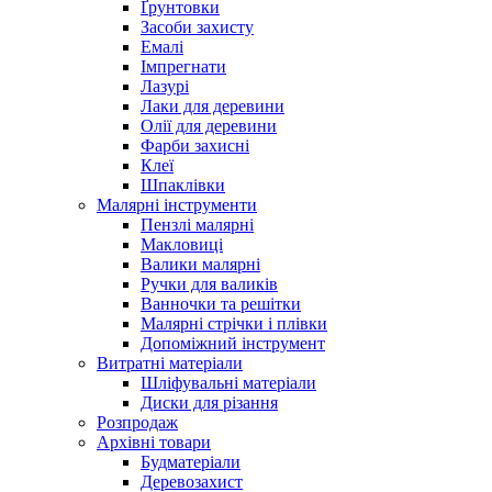
Ґрунтовки
Засоби захисту
Емалі
Імпрегнати
Лазурі
Лаки для деревини
Олії для деревини
Фарби захисні
Клеї
Шпаклівки
Малярні інструменти
Пензлі малярні
Макловиці
Валики малярні
Ручки для валиків
Ванночки та решітки
Малярні стрічки і плівки
Допоміжний інструмент
Витратні матеріали
Шліфувальні матеріали
Диски для різання
Розпродаж
Архівні товари
Будматеріали
Деревозахист