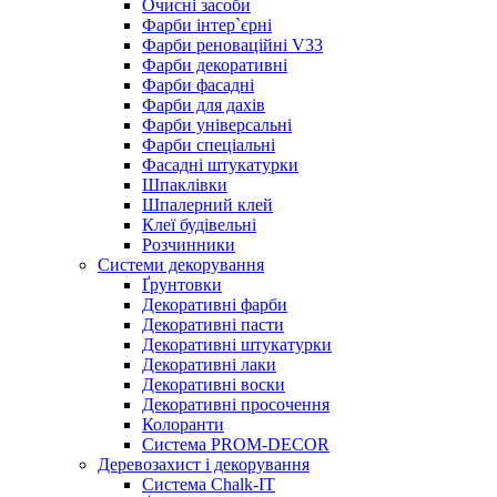
Очисні засоби
Фарби інтер`єрні
Фарби реноваційні V33
Фарби декоративні
Фарби фасадні
Фарби для дахів
Фарби універсальні
Фарби спеціальні
Фасадні штукатурки
Шпаклівки
Шпалерний клей
Клеї будівельні
Розчинники
Системи декорування
Ґрунтовки
Декоративні фарби
Декоративні пасти
Декоративні штукатурки
Декоративні лаки
Декоративні воски
Декоративні просочення
Колоранти
Система PROM-DECOR
Деревозахист і декорування
Система Chalk-IT