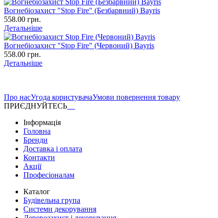
Вогнебіозахист "Stop Fire" (Безбарвний) Bayris
558.00 грн.
Детальніше
Вогнебіозахист "Stop Fire" (Червоний) Bayris
558.00 грн.
Детальніше
Про нас
Угода користувача
Умови повернення товару
ПРИЄДНУЙТЕСЬ
Інформація
Головна
Бренди
Доставка і оплата
Контакти
Акції
Професіоналам
Каталог
Будівельна група
Системи декорування
Деревозахист і декорування