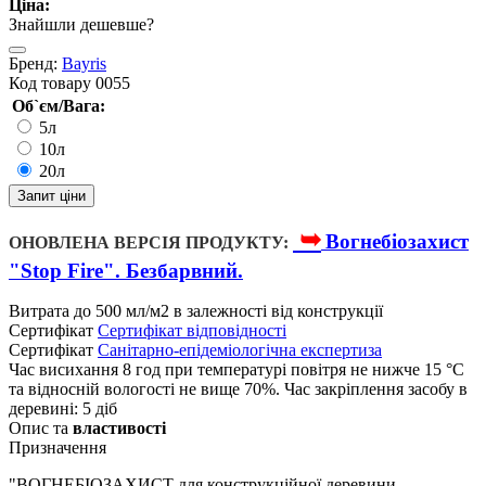
Ціна:
Знайшли дешевше?
Бренд:
Bayris
Код товару
0055
Об`єм/Вага:
5л
10л
20л
Запит ціни
➥
Вогнебіозахист
ОНОВЛЕНА ВЕРСІЯ ПРОДУКТУ:
"Stop Fire". Безбарвний.
Витрата
до 500 мл/м2 в залежності від конструкції
Cертифікат
Cертифікат відповідності
Cертифікат
Санітарно-епідеміологічна експертиза
Час висихання
8 год при температурі повітря не нижче 15 °С
та відносній вологості не вище 70%. Час закріплення засобу в
деревині: 5 діб
Опис та
властивості
Призначення
"ВОГНЕБІОЗАХИСТ для конструкційної деревини