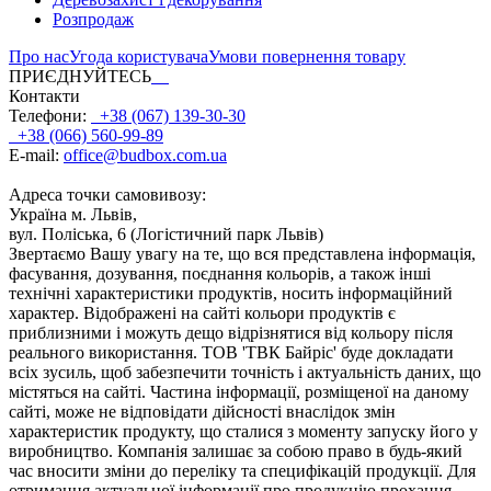
Розпродаж
Про нас
Угода користувача
Умови повернення товару
ПРИЄДНУЙТЕСЬ
Контакти
Телефони:
+38 (067) 139-30-30
+38 (066) 560-99-89
E-mail:
office@budbox.com.ua
Адреса точки самовивозу:
Україна м. Львів,
вул. Поліська, 6 (Логістичний парк Львів)
Звертаємо Вашу увагу на те, що вся представлена інформація,
фасування, дозування, поєднання кольорів, а також інші
технічні характеристики продуктів, носить інформаційний
характер. Відображені на сайті кольори продуктів є
приблизними і можуть дещо відрізнятися від кольору після
реального використання. ТОВ 'ТВК Байріс' буде докладати
всіх зусиль, щоб забезпечити точність і актуальність даних, що
містяться на сайті. Частина інформації, розміщеної на даному
сайті, може не відповідати дійсності внаслідок змін
характеристик продукту, що сталися з моменту запуску його у
виробництво. Компанія залишає за собою право в будь-який
час вносити зміни до переліку та специфікацій продукції. Для
отримання актуальної інформації про продукцію прохання