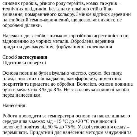
синявих грибків, різного роду термітів, комах та жуків –
технічних шкідників. Без запаху, помірно стійкий до
змивання, помаранчевого кольору. Змінює відтінок деревини
на глибокий темно-коричневий, що дозволяє виявити не
оброблені ділянки.
Належить до засобів з низькою корозійною агресивністю по
відношенню до чорних металів. Оброблена деревина
придатна для лакування, фарбування та склеювання
Спосіб
застосування
Підготовка поверхні
Основа повинна бути візуально чистою, сухою, без пилу,
плям, гнилісних пошкоджень, лакофарбових, цементних
покриттів та придатна до обробки. Вологість основи повинна
бути в межах від 3 % до 8 %. Не застосовувати миючі засоби
перед нанесенням.
Нанесення
Роботи проводити за температури основи та навколишнього
середовища в межах від +15 °С до +20 °С та відносній
вологості повітря від 50 % до 75 %. У разі утворення осаду –
перемішати. Придатний для нанесення методом занурення та