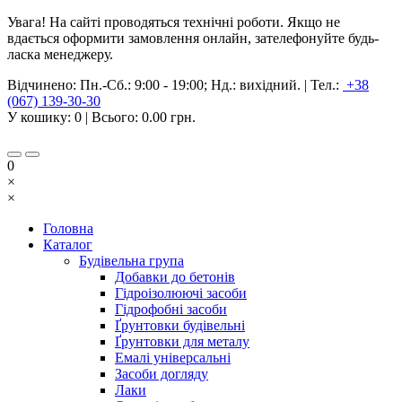
Увага! На сайті проводяться технічні роботи. Якщо не
вдається оформити замовлення онлайн, зателефонуйте будь-
ласка менеджеру.
Відчинено:
Пн.-Сб.: 9:00 - 19:00; Нд.: вихідний.
|
Тел.:
+38
(067) 139-30-30
У кошику:
0
| Всього:
0.00 грн.
0
×
×
Головна
Каталог
Будівельна група
Добавки до бетонів
Гідроізолюючі засоби
Гідрофобні засоби
Ґрунтовки будівельні
Ґрунтовки для металу
Емалі універсальні
Засоби догляду
Лаки