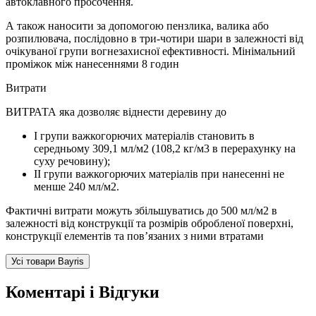
автоклавного просочення.
А також наносити за допомогою пензлика, валика або
розпилювача, послідовно в три-чотири шари в залежності від
очікуваної групи вогнезахисної ефективності. Мінімальний
проміжок між нанесеннями 8 годин
Витрати
ВИТРАТА яка дозволяє віднести деревину до
І групи важкогорючих матеріалів становить в
середньому 309,1 мл/м2 (108,2 кг/м3 в перерахунку на
суху речовину);
ІІ групи важкогорючих матеріалів при нанесенні не
менше 240 мл/м2.
Фактичні витрати можуть збільшуватись до 500 мл/м2 в
залежності від конструкції та розмірів обробленої поверхні,
конструкції елементів та пов’язаних з ними втратами
Усі товари Bayris
Коментарі і Відгуки