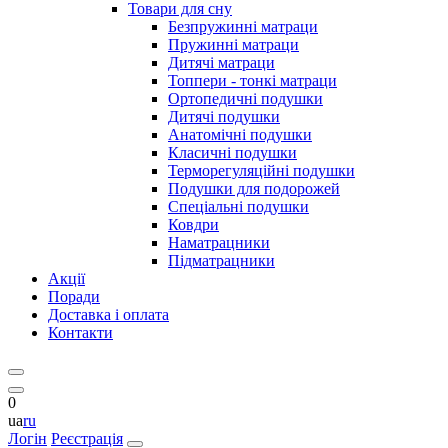
Товари для сну
Безпружинні матраци
Пружинні матраци
Дитячі матраци
Топпери - тонкі матраци
Ортопедичні подушки
Дитячі подушки
Анатомічні подушки
Класичні подушки
Терморегуляційні подушки
Подушки для подорожей
Спеціальні подушки
Ковдри
Наматрацники
Підматрацники
Акції
Поради
Доставка і оплата
Контакти
0
ua
ru
Логін
Реєстрація