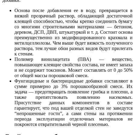
добавки.
Основа после добавления ее в воду, превращается в
вязкий прозрачный раствор, обладающий достаточной
клеящей способностью, чтобы крепко соединить бумагу
со многими строительными материалами — бетоном,
деревом, ДСП, ДВП, штукатуркой и т. д. Состоит основа
преимущественно из модифицированного крахмала и
метилцеллюлозы. Чем выше будет вязкость полученного
раствора, тем лучше обои разных видов будут прилегать
к стенам.
Полимер винилацетата (ПВА) — вещество,
повышающее клеящие свойства состава, не имеет запаха
и не содержит токсинов. Может составлять от 0 до 50%
от общей массы порошковой смеси.
Фунгицидные и бактерицидные добавки составляют в
сумме примерно до 3% порошкообразной смеси. Их
задача — предотвращать появление грибка и плесени, а
также препятствовать появлению насекомых.
Присутствие данных компонентов в составе
гарантирует, что под вашей отделкой стен не заведутся
“непрошенные гости”, а сами стены на протяжении
периода эксплуатации отделочных материалов не
покроются отвратительной черной плесенью.