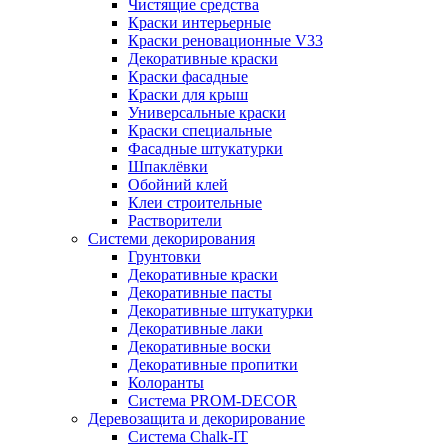
Чистящие средства
Краски интерьерные
Краски реновационные V33
Декоративные краски
Краски фасадные
Краски для крыш
Универсальные краски
Краски специальные
Фасадные штукатурки
Шпаклёвки
Обойний клей
Клеи строительные
Растворители
Системи декорирования
Грунтовки
Декоративные краски
Декоративные пасты
Декоративные штукатурки
Декоративные лаки
Декоративные воски
Декоративные пропитки
Колоранты
Система PROM-DECOR
Деревозащита и декорирование
Система Chalk-IT