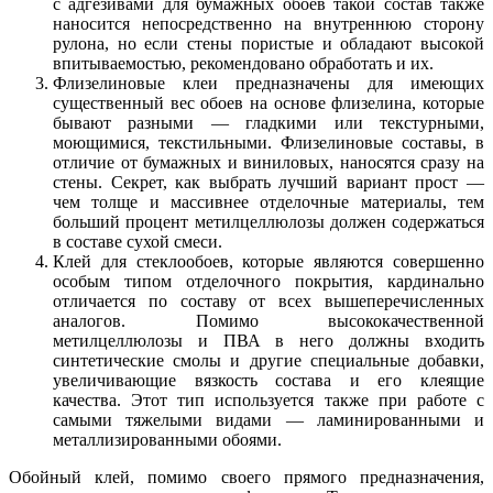
с адгезивами для бумажных обоев такой состав также
наносится непосредственно на внутреннюю сторону
рулона, но если стены пористые и обладают высокой
впитываемостью, рекомендовано обработать и их.
Флизелиновые клеи предназначены для имеющих
существенный вес обоев на основе флизелина, которые
бывают разными — гладкими или текстурными,
моющимися, текстильными. Флизелиновые составы, в
отличие от бумажных и виниловых, наносятся сразу на
стены. Секрет, как выбрать лучший вариант прост —
чем толще и массивнее отделочные материалы, тем
больший процент метилцеллюлозы должен содержаться
в составе сухой смеси.
Клей для стеклообоев, которые являются совершенно
особым типом отделочного покрытия, кардинально
отличается по составу от всех вышеперечисленных
аналогов. Помимо высококачественной
метилцеллюлозы и ПВА в него должны входить
синтетические смолы и другие специальные добавки,
увеличивающие вязкость состава и его клеящие
качества. Этот тип используется также при работе с
самыми тяжелыми видами — ламинированными и
металлизированными обоями.
Обойный клей, помимо своего прямого предназначения,