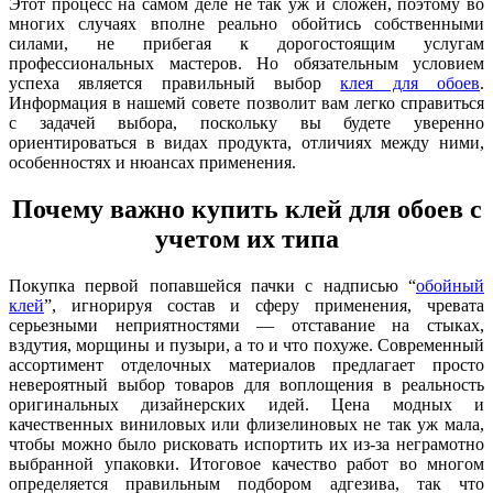
Этот процесс на самом деле не так уж и сложен, поэтому во
многих случаях вполне реально обойтись собственными
силами, не прибегая к дорогостоящим услугам
профессиональных мастеров. Но обязательным условием
успеха является правильный выбор
клея для обоев
.
Информация в нашемй совете позволит вам легко справиться
с задачей выбора, поскольку вы будете уверенно
ориентироваться в видах продукта, отличиях между ними,
особенностях и нюансах применения.
Почему важно купить клей для обоев с
учетом их типа
Покупка первой попавшейся пачки с надписью “
обойный
клей
”, игнорируя состав и сферу применения, чревата
серьезными неприятностями — отставание на стыках,
вздутия, морщины и пузыри, а то и что похуже. Современный
ассортимент отделочных материалов предлагает просто
невероятный выбор товаров для воплощения в реальность
оригинальных дизайнерских идей. Цена модных и
качественных виниловых или флизелиновых не так уж мала,
чтобы можно было рисковать испортить их из-за неграмотно
выбранной упаковки. Итоговое качество работ во многом
определяется правильным подбором адгезива, так что