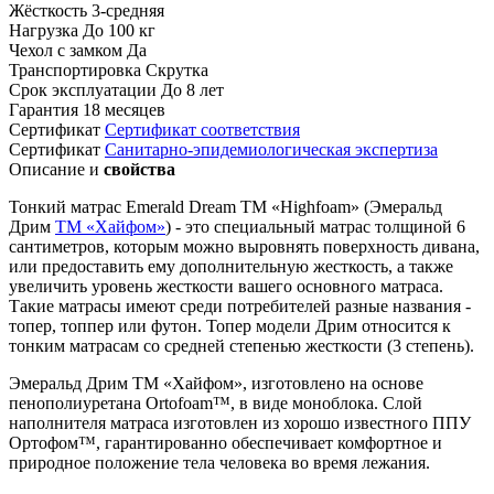
Жёсткость
3-средняя
Нагрузка
До 100 кг
Чехол с замком
Да
Транспортировка
Скрутка
Срок эксплуатации
До 8 лет
Гарантия
18 месяцев
Сертификат
Сертификат соответствия
Сертификат
Санитарно-эпидемиологическая экспертиза
Описание и
свойства
Тонкий матрас Emerald Dream TM «Highfoam» (Эмеральд
Дрим
TM «Хайфом»
) - это специальный матрас толщиной 6
сантиметров, которым можно выровнять поверхность дивана,
или предоставить ему дополнительную жесткость, а также
увеличить уровень жесткости вашего основного матраса.
Такие матрасы имеют среди потребителей разные названия -
топер, топпер или футон. Топер модели Дрим относится к
тонким матрасам со средней степенью жесткости (3 степень).
Эмеральд Дрим TM «Хайфом», изготовлено на основе
пенополиуретана Ortofoam™, в виде моноблока. Слой
наполнителя матраса изготовлен из хорошо известного ППУ
Ортофом™, гарантированно обеспечивает комфортное и
природное положение тела человека во время лежания.