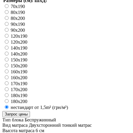
Размеры (см): ШхД:
70х190
80х190
80х200
90х190
90х200
120х190
120х200
140х190
140х200
150х190
150х200
160х190
160х200
170х190
170х200
180x190
180х200
нестандарт от 1,5m² (грн/м²)
Запрос цены
Тип блока
Беспружинный
Вид матраса
Двухсторонний тонкий матрас
Высота матраса
6 см