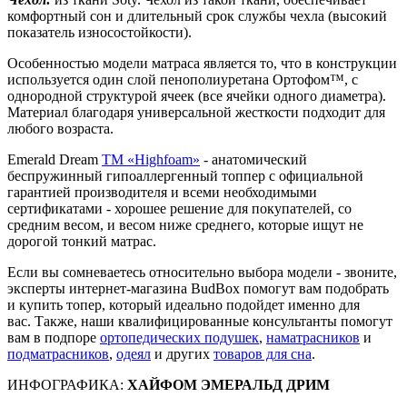
комфортный сон и длительный срок службы чехла (высокий
показатель износостойкости).
Особенностью модели матраса является то, что в конструкции
используется один слой пенополиуретана Ортофом™, с
однородной структурой ячеек (все ячейки одного диаметра).
Материал благодаря универсальной жесткости подходит для
любого возраста.
Emerald Dream
TM «Highfoam»
- анатомический
беспружинный гипоаллергенный топпер с официальной
гарантией производителя и всеми необходимыми
сертификатами - хорошее решение для покупателей, со
средним весом, и весом ниже среднего, которые ищут не
дорогой тонкий матрас.
Если вы сомневаетесь относительно выбора модели - звоните,
эксперты интернет-магазина BudBox помогут вам подобрать
и купить топер, который идеально подойдет именно для
вас. Также, наши квалифицированные консультанты помогут
вам в подпоре
ортопедических подушек
,
наматрасников
и
подматрасников
,
одеял
и других
товаров для сна
.
ИНФОГРАФИКА:
ХАЙФОМ ЭМЕРАЛЬД ДРИМ