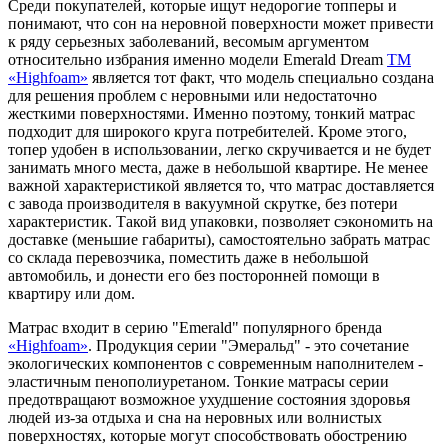
Среди покупателей, которые ищут недорогие топперы и
понимают, что сон на неровной поверхности может привести
к ряду серьезных заболеваний, весомым аргументом
относительно избрания именно модели Emerald Dream
TM
«Highfoam»
является тот факт, что модель специально создана
для решения проблем с неровными или недостаточно
жесткими поверхностями. Именно поэтому, тонкий матрас
подходит для широкого круга потребителей. Кроме этого,
топер удобен в использовании, легко скручивается и не будет
занимать много места, даже в небольшой квартире. Не менее
важной характеристикой является то, что матрас доставляется
с завода производителя в вакуумной скрутке, без потери
характеристик. Такой вид упаковки, позволяет сэкономить на
доставке (меньшие габариты), самостоятельно забрать матрас
со склада перевозчика, поместить даже в небольшой
автомобиль, и донести его без посторонней помощи в
квартиру или дом.
Матрас входит в серию "Emerald" популярного бренда
«Highfoam»
. Продукция серии "Эмеральд" - это сочетание
экологических компонентов с современным наполнителем -
эластичным пенополиуретаном. Тонкие матрасы серии
предотвращают возможное ухудшение состояния здоровья
людей из-за отдыха и сна на неровных или волнистых
поверхностях, которые могут способствовать обострению