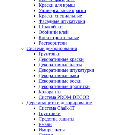
Краски для крыш
Универсальные краски
Краски специальные
Фасадные штукатурки
Шпаклёвки
Обойний клей
Клеи строительные
Растворители
Системи декорирования
Грунтовки
Декоративные краски
Декоративные пасты
Декоративные штукатурки
Декоративные лаки
Декоративные воски
Декоративные пропитки
Колоранты
Система PROM-DECOR
Деревозащита и декорирование
Система Chalk-IT
Грунтовки
Средства защиты
Емали
Импрегнаты