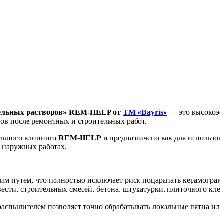
ительных растворов» REM-HELP от
ТМ «Bayris»
— это высокоэ
ов после ремонтных и строительных работ.
ельного клининга
REM-HELP
и предназначено как для использо
 наружных работах.
им путем, что полностью исключает риск поцарапать керамогран
ести, строительных смесей, бетона, штукатурки, плиточного кле
 распылителем позволяет точно обрабатывать локальные пятна и