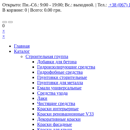
Открыто:
Пн.-Сб.: 9:00 - 19:00; Вс.: выходной.
|
Тел.:
+38 (067) 
В корзине:
0
| Всего:
0.00 грн.
0
×
×
Главная
Каталог
Строительная группа
Добавки для бетона
Гидроизолирующие средства
Гидрофобные средства
Грунтовки сторительные
Грунтовки для металла
Емали универсальные
Средства ухода
Лаки
Чистящие средства
Краски интерьерные
Краски реновационные V33
Декоративные краски
Краски фасадные
Краски для крыш