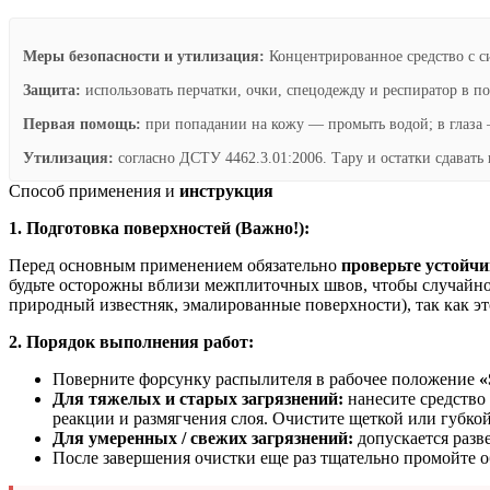
Меры безопасности и утилизация:
Концентрированное средство с 
Защита:
использовать перчатки, очки, спецодежду и респиратор в п
Первая помощь:
при попадании на кожу — промыть водой; в глаза —
Утилизация:
согласно ДСТУ 4462.3.01:2006. Тару и остатки сдават
Способ применения и
инструкция
1. Подготовка поверхностей (Важно!):
Перед основным применением обязательно
проверьте устойчи
будьте осторожны вблизи межплиточных швов, чтобы случайно
природный известняк, эмалированные поверхности), так как 
2. Порядок выполнения работ:
Поверните форсунку распылителя в рабочее положение
«
Для тяжелых и старых загрязнений:
нанесите средство 
реакции и размягчения слоя. Очистите щеткой или губко
Для умеренных / свежих загрязнений:
допускается разв
После завершения очистки еще раз тщательно промойте 