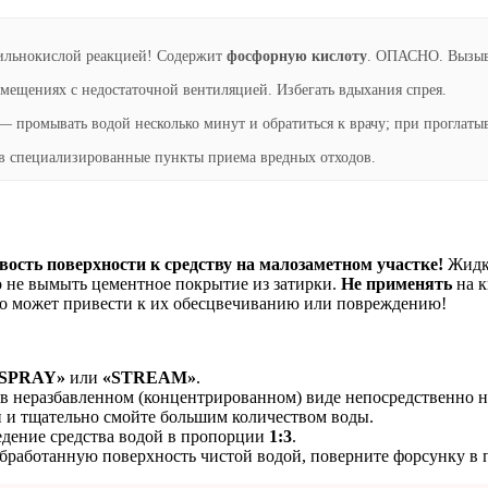
сильнокислой реакцией! Содержит
фосфорную кислоту
. ОПАСНО. Вызыва
омещениях с недостаточной вентиляцией. Избегать вдыхания спрея.
 промывать водой несколько минут и обратиться к врачу; при проглатыв
ь в специализированные пункты приема вредных отходов.
вость поверхности к средству на малозаметном участке!
Жидко
 не вымыть цементное покрытие из затирки.
Не применять
на к
это может привести к их обесцвечиванию или повреждению!
SPRAY»
или
«STREAM»
.
в неразбавленном (концентрированном) виде непосредственно на
й и тщательно смойте большим количеством воды.
едение средства водой в пропорции
1:3
.
обработанную поверхность чистой водой, поверните форсунку в