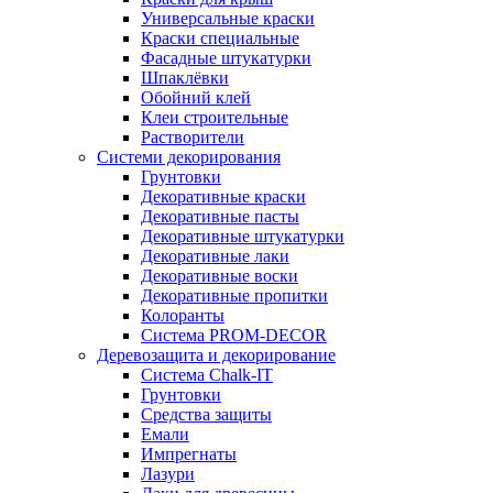
Универсальные краски
Краски специальные
Фасадные штукатурки
Шпаклёвки
Обойний клей
Клеи строительные
Растворители
Системи декорирования
Грунтовки
Декоративные краски
Декоративные пасты
Декоративные штукатурки
Декоративные лаки
Декоративные воски
Декоративные пропитки
Колоранты
Система PROM-DECOR
Деревозащита и декорирование
Система Chalk-IT
Грунтовки
Средства защиты
Емали
Импрегнаты
Лазури