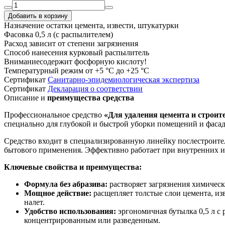
Добавить в корзину
Назначение
остатки цемента, извести, штукатурки
Фасовка
0,5 л (с распылителем)
Расход
зависит от степени загрязнения
Способ нанесения
курковый распылитель
Внимание
содержит фосфорную кислоту!
Температурный режим
от +5 °С до +25 °С
Сертификат
Санитарно-эпидемиологическая экспертиза
Сертификат
Декларация о соответствии
Описание и
преимущества средства
Профессиональное средство
«Для удаления цемента и стро
специально для глубокой и быстрой уборки помещений и фасад
Средство входит в специализированную линейку послестроит
бытового применения. Эффективно работает при внутренних и
Ключевые свойства и преимущества:
Формула без абразива:
растворяет загрязнения химическ
Мощное действие:
расщепляет толстые слои цемента, изв
налет.
Удобство использования:
эргономичная бутылка 0,5 л с
концентрированным или разведенным.