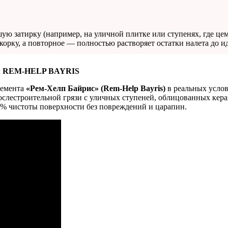
ую затирку (например, на уличной плитке или ступенях, где це
орку, а повторное — полностью растворяет остатки налета до и
вом REM-HELP BAYRIS
цемента
«Рем-Хелп Байрис» (Rem-Help Bayris)
в реальных услов
послестроительной грязи с уличных ступеней, облицованных кер
0% чистоты поверхности без повреждений и царапин.