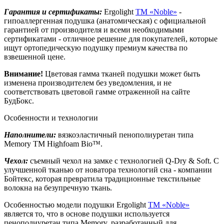
Гарантия и сертификаты:
Ergolight
TM «Noble»
-
гипоаллергенная подушка (анатомическая) с официальной
гарантией от производителя и всеми необходимыми
сертификатами - отличное решение для покупателей, которые
ищут ортопедическую подушку премиум качества по
взвешенной цене.
Внимание!
Цветовая гамма тканей подушки может быть
изменена производителем без уведомления, и не
соответствовать цветовой гамме отраженной на сайте
БудБокс.
Особенности и технологии
Наполнители:
вязкоэластичный пенополиуретан типа
Memory TM Highfoam Bio™.
Чехол:
съемный чехол на замке с технологией Q-Dry & Soft. С
улучшенной тканью от новатора технологий сна - компании
Бойтекс, которая превратила традиционные текстильные
волокна на безупречную ткань.
Особенностью модели подушки Ergolight
TM «Noble»
является то, что в основе подушки используется
пенополиуретан типа Memory, разработанный для