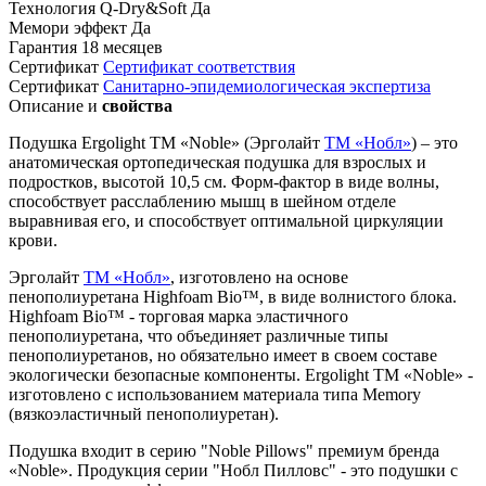
Технология Q-Dry&Soft
Да
Мемори эффект
Да
Гарантия
18 месяцев
Сертификат
Сертификат соответствия
Сертификат
Санитарно-эпидемиологическая экспертиза
Описание и
свойства
Подушка Ergolight TM «Noble» (Эрголайт
TM «Нобл»
) – это
анатомическая ортопедическая подушка для взрослых и
подростков, высотой 10,5 см. Форм-фактор в виде волны,
способствует расслаблению мышц в шейном отделе
выравнивая его, и способствует оптимальной циркуляции
крови.
Эрголайт
TM «Нобл»
, изготовлено на основе
пенополиуретана Highfoam Bio™, в виде волнистого блока.
Highfoam Bio™ - торговая марка эластичного
пенополиуретана, что объединяет различные типы
пенополиуретанов, но обязательно имеет в своем составе
экологически безопасные компоненты. Ergolight TM «Noble» -
изготовлено с использованием материала типа Memory
(вязкоэластичный пенополиуретан).
Подушка входит в серию "Noble Pillows" премиум бренда
«Noble». Продукция серии "Нобл Пилловс" - это подушки с