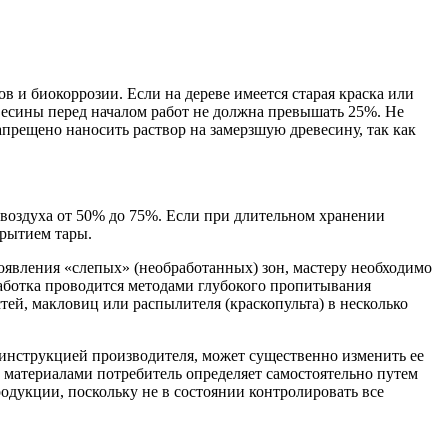
в и биокоррозии. Если на дереве имеется старая краска или
весины перед началом работ не должна превышать 25%. Не
прещено наносить раствор на замерзшую древесину, так как
 воздуха от 50% до 75%. Если при длительном хранении
крытием тары.
оявления «слепых» (необработанных) зон, мастеру необходимо
аботка проводится методами глубокого пропитывания
ей, макловиц или распылителя (краскопульта) в несколько
 инструкцией производителя, может существенно изменить ее
 материалами потребитель определяет самостоятельно путем
одукции, поскольку не в состоянии контролировать все