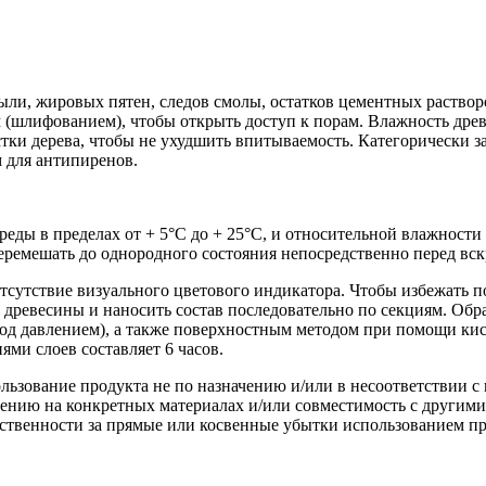
ыли, жировых пятен, следов смолы, остатков цементных растворо
 (шлифованием), чтобы открыть доступ к порам. Влажность дре
и дерева, чтобы не ухудшить впитываемость. Категорически за
м для антипиренов.
еды в пределах от + 5°С до + 25°С, и относительной влажности
еремешать до однородного состояния непосредственно перед вс
тсутствие визуального цветового индикатора. Чтобы избежать п
древесины и наносить состав последовательно по секциям. Обр
д давлением), а также поверхностным методом при помощи кист
и слоев составляет 6 часов.
ьзование продукта не по назначению и/или в несоответствии с
ению на конкретных материалах и/или совместимость с другими
ственности за прямые или косвенные убытки использованием пр