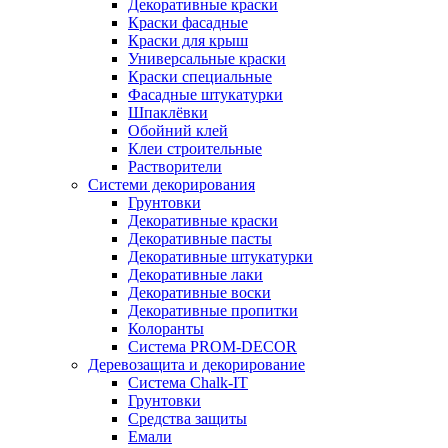
Декоративные краски
Краски фасадные
Краски для крыш
Универсальные краски
Краски специальные
Фасадные штукатурки
Шпаклёвки
Обойний клей
Клеи строительные
Растворители
Системи декорирования
Грунтовки
Декоративные краски
Декоративные пасты
Декоративные штукатурки
Декоративные лаки
Декоративные воски
Декоративные пропитки
Колоранты
Система PROM-DECOR
Деревозащита и декорирование
Система Chalk-IT
Грунтовки
Средства защиты
Емали