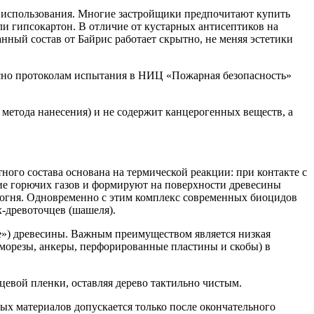
 использования. Многие застройщики предпочитают купить
и гипсокартон. В отличие от кустарных антисептиков на
нный состав от Байрис работает скрытно, не меняя эстетики
асно протоколам испытания в НИЦ «Пожарная безопасность»
метода нанесения) и не содержит канцерогенных веществ, а
ого состава основана на термической реакции: при контакте с
е горючих газов и формируют на поверхности древесины
 огня. Одновременно с этим комплекс современных биоцидов
х-древоточцев (шашеля).
е») древесины. Важным преимуществом является низкая
аморезы, анкеры, перфорированные пластины и скобы) в
цевой пленки, оставляя дерево тактильно чистым.
ых материалов допускается только после окончательного