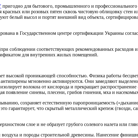
"
пригодно для бытового, промышленного и профессионального
 красных или розовых пятен сквозь чистовую облицовку стен ил
зуют белый высол и портят внешний вид объекта, сертифицирова
цирована в Государственном центре сертификации Украины согл
(при соблюдении соответствующих рекомендованных расходов и 
ртификатом для внутренних жилых помещений.
ет высокой проникающей способностью. Физика работы бесцветн
антипирены мгновенно активируются. Они замедляют выделени
изолирует волокна от кислорода и прекращает распространение
ая появление синевы, плесени, грибов гниения, мха и насекомы
ымыванию, сохраняет естественную паропроницаемость («дыхани
то гарантирует, что скрытый металлический крепеж (гвозди, с
хностном слое и не образует грубого солевого налета или глян
и воздуха и породы строительной древесины. Нанесение финишн