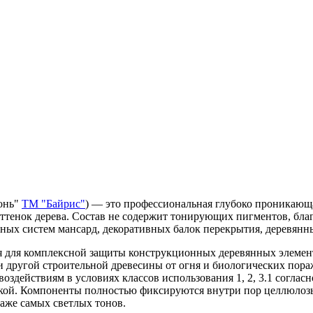
онь"
ТМ "Байрис"
) — это профессиональная глубоко проникающа
оттенок дерева. Состав не содержит тонирующих пигментов, бла
ых систем мансард, декоративных балок перекрытия, деревянных 
ся для комплексной защиты конструкционных деревянных элемен
 и другой строительной древесины от огня и биологических пора
воздействиям в условиях классов использования 1, 2, 3.1 согл
й. Компоненты полностью фиксируются внутри пор целлюлозы, н
аже самых светлых тонов.