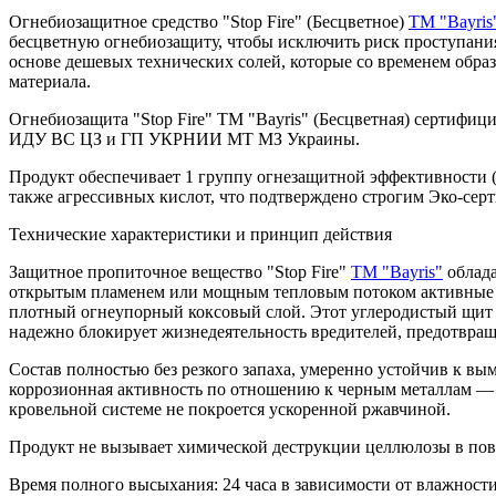
Огнебиозащитное средство "Stop Fire" (Бесцветное)
ТМ "Bayris
бесцветную огнебиозащиту, чтобы исключить риск проступания
основе дешевых технических солей, которые со временем обра
материала.
Огнебиозащита "Stop Fire" ТМ "Bayris" (Бесцветная) сертифи
ИДУ ВС ЦЗ и ГП УКРНИИ МТ МЗ Украины.
Продукт обеспечивает 1 группу огнезащитной эффективности 
также агрессивных кислот, что подтверждено строгим Эко-се
Технические характеристики и принцип действия
Защитное пропиточное вещество "Stop Fire"
ТМ "Bayris"
облада
открытым пламенем или мощным тепловым потоком активные 
плотный огнеупорный коксовый слой. Этот углеродистый щит 
надежно блокирует жизнедеятельность вредителей, предотвращ
Состав полностью без резкого запаха, умеренно устойчив к в
коррозионная активность по отношению к черным металлам — э
кровельной системе не покроется ускоренной ржавчиной.
Продукт не вызывает химической деструкции целлюлозы в повер
Время полного высыхания: 24 часа в зависимости от влажност