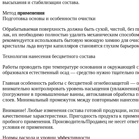
высыхания и стабилизации состава.
Метод
применения
Подготовка основы и особенности очистки
Обрабатываемая поверхность должна быть сухой, чистой, без п
лак, их необходимо полностью удалить механическим способом
рекомендуется использовать бытовую моющую химию для очистк
кристаллы льда внутри капилляров становятся глухим барьеро
Технология нанесения бесцветного состава
Работы проводить при температуре основания и окружающей ср
образовался естественный осад — средство нужно тщательно п
Главная особенность работы с бесцветной огнебиозащитой — о
внимательно контролировать уровень насыщения (увлажнения) 
(погружение в промышленные ванны, автоклавная обработка по
слоев. Минимальный промежуток между повторными нанесениям
Внимание! Любые изменения состава готовой продукции, испол
качественные характеристики. Пригодность продукта к примен
пробного применения. Производитель/Продавец не несет ответ
условия ее применения.
Нормы расхода и уровни эффективности