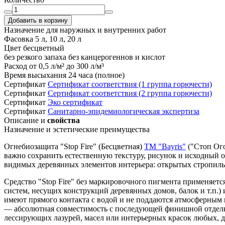
Добавить в корзину
Назначение
для наружных и внутренних работ
Фасовка
5 л, 10 л, 20 л
Цвет
бесцветный
без резкого запаха
без канцерогеннов и кислот
Расход
от 0,5 л/м² до 300 л/м³
Время высыхания
24 часа (полное)
Сертификат
Cертификат соответствия (1 группа горючести)
Сертификат
Cертификат соответствия (2 группа горючести)
Cертификат
Эко сертификат
Cертификат
Санитарно-эпидемиологическая экспертиза
Описание и
свойства
Назначение и эстетические преимущества
Огнебиозащита "Stop Fire" (Бесцветная)
ТМ "Bayris"
("Стоп Ог
важно сохранить естественную текстуру, рисунок и исходный 
видимых деревянных элементов интерьера: открытых стропильн
Средство "Stop Fire" без маркировочного пигмента применяет
систем, несущих конструкций деревянных домов, балок и т.п.)
имеют прямого контакта с водой и не поддаются атмосферным 
— абсолютная совместимость с последующей финишной отделко
лессирующих лазурей, масел или интерьерных красок любых, д