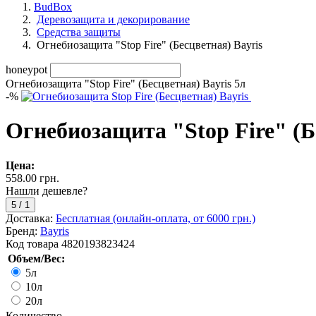
BudBox
Деревозащита и декорирование
Средства защиты
Огнебиозащита "Stop Fire" (Бесцветная) Bayris
honeypot
Огнебиозащита "Stop Fire" (Бесцветная) Bayris 5л
-
%
Огнебиозащита "Stop Fire" (Б
Цена:
558.00 грн.
Нашли дешевле?
5
/
1
Доставка:
Бесплатная (онлайн-оплата, от 6000 грн.)
Бренд:
Bayris
Код товара
4820193823424
Объем/Вес:
5л
10л
20л
Количество