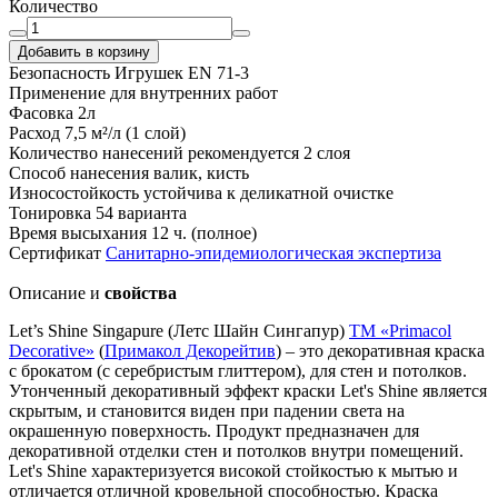
Количество
Добавить в корзину
Безопасность Игрушек
EN 71-3
Применение
для внутренних работ
Фасовка
2л
Расход
7,5 м²/л (1 слой)
Количество нанесений
рекомендуется 2 слоя
Способ нанесения
валик, кисть
Износостойкость
устойчива к деликатной очистке
Тонировка
54 варианта
Время высыхания
12 ч. (полное)
Сертификат
Санитарно-эпидемиологическая экспертиза
Описание и
свойства
Let’s Shine Singapure (Летс Шайн Сингапур)
TM «Primacol
Decorative»
(
Примакол Декорейтив
) – это декоративная краска
с брокатом (с серебристым глиттером), для стен и потолков.
Утонченный декоративный эффект краски Let's Shine является
скрытым, и становится виден при падении света на
окрашенную поверхность. Продукт предназначен для
декоративной отделки стен и потолков внутри помещений.
Let's Shine характеризуется високой стойкостью к мытью и
отличается отличной кровельной способностью. Краска