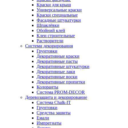
Краски для крыш
Универсальные краски
Краски специальные
Фасадные штукатурки
Шпаклёвки
Обойний клей
Клеи строительные
Растворители
Системи декорирования
Грунтовки
Декоративные краски
Декоративные пасты
Декоративные штукатурки
Декоративные лаки
Декоративные воски
Декоративные пропитки
Колоранты
Система PROM-DECOR
Деревозащита и декорирование
Система Chalk-IT
Грунтовки
Средства защиты
Емали
Импрегнаты