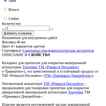
Sand
Brown
Umber
Количество
Добавить в корзину
Назначение
для внутренних работ
Фасовка
40 мл
Цвет
4+ вариантов цветов
Сертификат
Санитарно-эпидемиологическая экспертиза
ОПИСАНИЕ И
СВОЙСТВА
Колорант для пропитки для покрытия минеральной
штукатурки
Travertine
TM «Primacol Decorative»
(«Травертин»), это качественный и устойчивый продукт от
ТМ «Primacol Decorative» (
ТМ «Примакол Декорейтив»
).
Пигментный концентрат
ТМ «Primacol Decorative»
-
предназначен для тонировки пропитки для покрытия
декоративной минеральной штукатурки
Travertine
ТМ
«Примакол Декорейтив».
Изделие является неотъемлемой частью декоративной