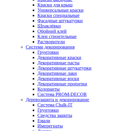
Краски для крыш
Универсальные краски
Краски специальные
Фасадные штукатурки
Шпаклёвки
Обойний клей
Клеи строительные
Растворители
Системи декорирования
Грунтовки
Декоративные краски
Декоративные пасты
Декоративные штукатурки
Декоративные лаки
Декоративные воски
Декоративные пропитки
Колоранты
Система PROM-DECOR
Деревозащита и декорирование
Система Chalk-IT
Грунтовки
Средства защиты
Емали
Импрегнаты