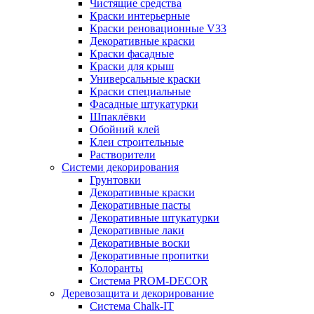
Чистящие средства
Краски интерьерные
Краски реновационные V33
Декоративные краски
Краски фасадные
Краски для крыш
Универсальные краски
Краски специальные
Фасадные штукатурки
Шпаклёвки
Обойний клей
Клеи строительные
Растворители
Системи декорирования
Грунтовки
Декоративные краски
Декоративные пасты
Декоративные штукатурки
Декоративные лаки
Декоративные воски
Декоративные пропитки
Колоранты
Система PROM-DECOR
Деревозащита и декорирование
Система Chalk-IT