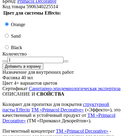
Бренд:
Primacol Decorative
Код товара
5906340225514
Цвет для системы Effecto:
Orange
Sand
Black
Количество
Добавить в корзину
Назначение
для внутренних работ
Фасовка
40 мл
Цвет
4+ вариантов цветов
Сертификат
Санитарно-эпидемиологическая экспертиза
ОПИСАНИЕ И
СВОЙСТВА
Колорант для пропитки для покрытия
структурной
пасты Effecto
TM «Primacol Decorative»
(«Эффекто»), это
качественный и устойчивый продукт от
ТМ «Primacol
Decorative»
(ТМ «Примакол Декорейтив»).
Пигментный концентрат
ТМ «Primacol Decorative»
-