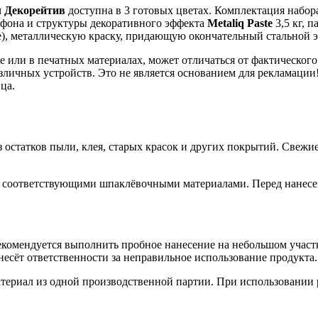
 Декорейтив
доступна в 3 готовых цветах. Комплектация набо
я фона и структуры декоративного эффекта
Metaliq Paste
3,5 кг, 
atine), металлическую краску, придающую окончательный стальной
е или в печатных материалах, может отличаться от фактического
зличных устройств. Это не является основанием для рекламации!
ца.
з остатков пыли, клея, старых красок и других покрытий. Свеж
 соответствующими шпаклёвочными материалами. Перед нанесен
омендуется выполнить пробное нанесение на небольшом участке
есёт ответственности за неправильное использование продукта.
териал из одной производственной партии. При использовании 