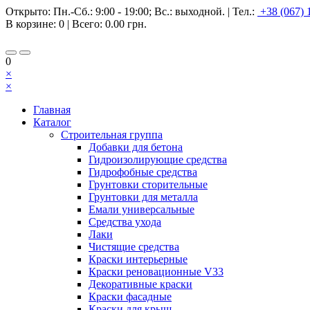
Открыто:
Пн.-Сб.: 9:00 - 19:00; Вс.: выходной.
|
Тел.:
+38 (067) 
В корзине:
0
| Всего:
0.00 грн.
0
×
×
Главная
Каталог
Строительная группа
Добавки для бетона
Гидроизолирующие средства
Гидрофобные средства
Грунтовки сторительные
Грунтовки для металла
Емали универсальные
Средства ухода
Лаки
Чистящие средства
Краски интерьерные
Краски реновационные V33
Декоративные краски
Краски фасадные
Краски для крыш