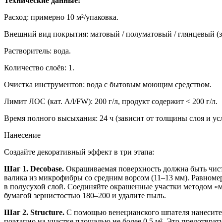
Технические данные:
Расход: примерно 10 м²/упаковка.
Внешний вид покрытия: матовый / полуматовый / глянцевый (з
Растворитель: вода.
Количество слоёв: 1.
Очистка инструментов: вода с бытовым моющим средством.
Лимит ЛОС (кат. A/l/FW): 200 г/л, продукт содержит < 200 г/л.
Время полного высыхания: 24 ч (зависит от толщины слоя и у
Нанесение
Создайте декоративный эффект в три этапа:
Шаг 1. Decobase.
Окрашиваемая поверхность должна быть чисто
валика из микрофибры со средним ворсом (11–13 мм). Равномер
в полусухой слой. Соединяйте окрашенные участки методом «
бумагой зернистостью 180–200 и удалите пыль.
Шаг 2. Structure.
С помощью венецианского шпателя нанесите т
поэтапно на участке площадью не более 0,5 м². Это предотвра