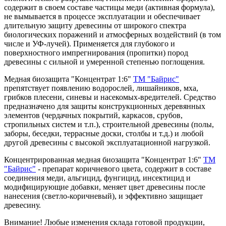
содержит в своем составе частицы меди (активная формула),
не вымывается в процессе эксплуатации и обеспечивает
длительную защиту древесины от широкого спектра
биологических поражений и атмосферных воздействий (в том
числе и УФ-лучей). Применяется для глубокого и
поверхностного импрегнирования (пропитки) пород
древесины с сильной и умеренной степенью поглощения.
Медная биозащита "Концентрат 1:6"
ТМ "Байрис"
препятствует появлению водорослей, лишайников, мха,
грибков плесени, синевы и насекомых-вредителей. Средство
предназначено для защиты конструкционных деревянных
элементов (чердачных покрытий, каркасов, срубов,
стропильных систем и т.п.), строительной древесины (полы,
заборы, беседки, террасные доски, столбы и т.д.) и любой
другой древесины с высокой эксплуатационной нагрузкой.
Концентрированная медная биозащита "Концентрат 1:6"
ТМ
"Байрис"
- препарат коричневого цвета, содержит в составе
соединения меди, альгицид, фунгицид, инсектицид и
модифицирующие добавки, меняет цвет древесины после
нанесения (светло-коричневый), и эффективно защищает
древесину.
Внимание! Любые изменения склада готовой продукции,