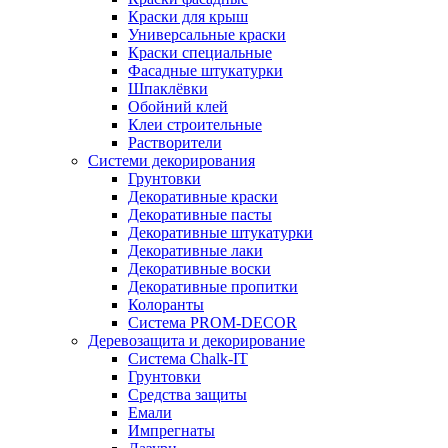
Краски для крыш
Универсальные краски
Краски специальные
Фасадные штукатурки
Шпаклёвки
Обойний клей
Клеи строительные
Растворители
Системи декорирования
Грунтовки
Декоративные краски
Декоративные пасты
Декоративные штукатурки
Декоративные лаки
Декоративные воски
Декоративные пропитки
Колоранты
Система PROM-DECOR
Деревозащита и декорирование
Система Chalk-IT
Грунтовки
Средства защиты
Емали
Импрегнаты