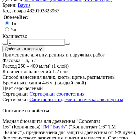
Бренд:
Bayris
Код товара
4820193823967
Объем/Вес:
1л
5л
Количество
Добавить в корзину
Применение
для внутренних и наружных работ
Фасовка
1 л, 5 л
Расход
250 – 400 мл/м² (1 слой)
Количество нанесений
1-2 слоя
Способ нанесения
валик, кисть, щетка, распылитель
Время высыхания
4-6 ч. (каждый слой)
Цвет
серо-зеленый
Сертификат
Cертификат соответствия
Сертификат
Санитарно-эпидемиологическая экспертиза
Описание и
свойства
Медная биозащита для древесины "Concentrat
1:6" (Коричневая)
ТМ "Bayris"
("Концентрат 1:6" ТМ
"Байрис"), предназначена для защиты древесины от УФ-лучей,
биологического разрушения, гниения и плесени. Средство