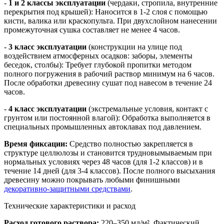
-
1 и 2 классы эксплуатации
(чердаки, стропила, внутренние
перекрытия под крышей): Наносится в 1-2 слоя с помощью
кисти, валика или краскопульта. При двухслойном нанесении
промежуточная сушка составляет не менее 4 часов.
-
3 класс эксплуатации
(конструкции на улице под
воздействием атмосферных осадков: заборы, элементы
беседок, столбы): Требует глубокой пропитки методом
полного погружения в рабочий раствор минимум на 6 часов.
После обработки древесину сушат под навесом в течение 24
часов.
-
4 класс эксплуатации
(экстремальные условия, контакт с
грунтом или постоянной влагой): Обработка выполняется в
специальных промышленных автоклавах под давлением.
Время фиксации:
Средство полностью закрепляется в
структуре целлюлозы и становится трудновымываемым при
нормальных условиях через 48 часов (для 1-2 классов) и в
течение 14 дней (для 3-4 классов). После полного высыхания
древесину можно покрывать любыми финишными
декоративно-защитными средствами
.
Технические характеристики и расход
Расход готового раствора:
220–350 мл/м². Фактический