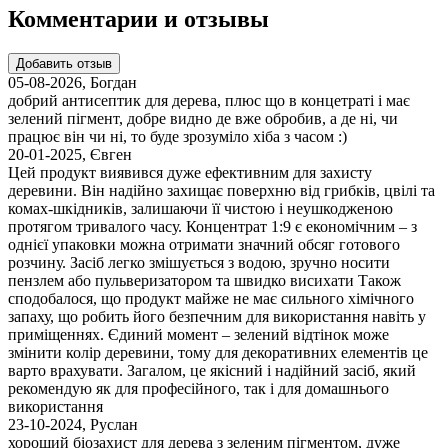
Комментарии и отзывы
Добавить отзыв
05-08-2026
,
Богдан
добрий антисептик для дерева, плюс що в концетраті і має
зелений пігмент, добре видно де вже обробив, а де ні, чи
працює він чи ні, то буде зрозуміло хіба з часом :)
20-01-2025
,
Євген
Цей продукт виявився дуже ефективним для захисту
деревини. Він надійно захищає поверхню від грибків, цвілі та
комах-шкідників, залишаючи її чистою і неушкодженою
протягом тривалого часу. Концентрат 1:9 є економічним – з
однієї упаковки можна отримати значний обсяг готового
розчину. Засіб легко змішується з водою, зручно носити
пензлем або пульверизатором та швидко висихати Також
сподобалося, що продукт майже не має сильного хімічного
запаху, що робить його безпечним для використання навіть у
приміщеннях. Єдиний момент – зелений відтінок може
змінити колір деревини, тому для декоративних елементів це
варто врахувати. Загалом, це якісний і надійний засіб, який
рекомендую як для професійного, так і для домашнього
використання
23-10-2024
,
Руслан
хороший біозахист для дерева з зеленим пігментом, дуже