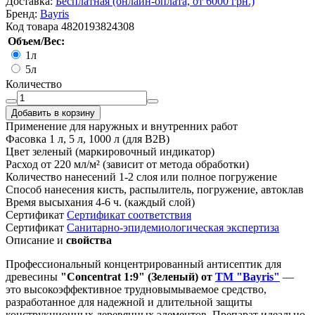
Доставка:
Бесплатная (онлайн-оплата, от 6000 грн.)
Бренд:
Bayris
Код товара
4820193824308
Объем/Вес:
1л
5л
Количество
Добавить в корзину
Применение
для наружных и внутренних работ
Фасовка
1 л, 5 л, 1000 л (для B2B)
Цвет
зеленый (маркировочный индикатор)
Расход
от 220 мл/м² (зависит от метода обработки)
Количество нанесений
1-2 слоя или полное погружение
Способ нанесения
кисть, распылитель, погружение, автоклав
Время высыхания
4-6 ч. (каждый слой)
Сертификат
Cертификат соответствия
Сертификат
Санитарно-эпидемиологическая экспертиза
Описание и
свойства
Профессиональный концентрированный антисептик для
древесины
"Concentrat 1:9" (Зеленый) от
ТМ "Bayris"
—
это высокоэффективное трудновымываемое средство,
разработанное для надежной и длительной защиты
конструкционных деревянных элементов. Препарат идеально