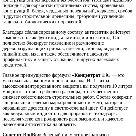
подходит для обработки стропильных систем, кровельных
конструкций, балок, чердачных перекрытий, каркасов, срубов
и другой строительной древесины, требующей усиленной
защиты от биологических поражений.
Благодаря сбалансированному составу, антисептик действует
комплексно: как фунгицид, альгицид и инсектицид. Он
полностью блокирует появление и размножение
дереворазрушающих грибков, плесени, синевы, водорослей,
лишайников, мха, а также обеспечивает надежную
профилактику и защиту от шашеля и других насекомых-
вредителей.
Главное преимущество формулы
«Концентрат 1:9»
— это
максимальная экономичность и выгода. Из 1 литра
высококонцентрированного вещества вы получаете 10 литров
мощного готового рабочего раствора, что существенно
снижает себестоимость строительных работ. Состав содержит
специальный зеленый маркировочный пигмент, который
окрашивает древесину в светло-зеленый цвет. Он действует
как визуальный индикатор для прорабов и технадзора,
позволяя четко контролировать равномерность и качество
нанесения антисептика на объекте.
Совет от BudBox:
Зеленый пигмент предназначен