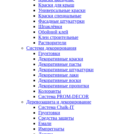
Краски для крыш
Универсальные краски
Краски специальные
Фасадные штукатурки
Шпаклёвки
Обойний клей
Клеи строительные
Растворители
Системи декорирования
Грунтовки
Декоративные краски
Декоративные пасты
Декоративные штукатурки
Декоративные лаки
Декоративные воски
Декоративные пропитки
Колоранты
Система PROM-DECOR
Деревозащита и декорирование
Система Chalk-IT
Грунтовки
Средства защиты
Емали
Импрегнаты