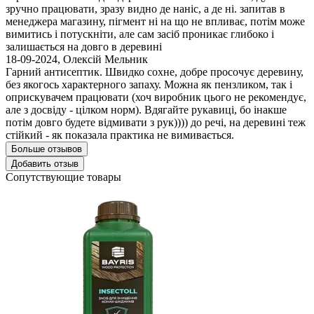
зручно працювати, зразу видно де наніс, а де ні. запитав в
менеджера магазину, пігмент ні на що не впливає, потім може
вимитись і потускніти, але сам засіб проникає глибоко і
залишається на довго в деревині
18-09-2024
,
Олексій Мельник
Гарний антисептик. Швидко сохне, добре просочує деревину,
без якогось характерного запаху. Можна як пензликом, так і
оприскувачем працювати (хоч виробник цього не рекомендує,
але з досвіду - цілком норм). Вдягайте рукавиці, бо інакше
потім довго будете відмивати з рук)))) до речі, на деревині теж
стійкий - як показала практика не вимивається.
Больше отзывов
Добавить отзыв
Сопутствующие товары