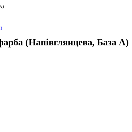
А)
фарба (Напівглянцева, База А)