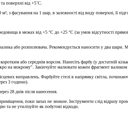
а поверхні від +5˚С.
100 м², з фасування на 1 шар, в залежності від виду поверхні, її п
довища в межах від +5 °С до +25 °С (за умов відсутності прямог
алика або розпилювача. Рекомендується наносити у два шари. М
отким або середнім ворсом. Нанесіть фарбу (у достатній кількос
кро на мокрому". Закінчуйте малювати кожен фрагмент валиком
ісцевих виправлень. Фарбуйте стелі в напрямку світла, починаючи
рез 3 години).
ерез 28 днів після нанесення.
е приміщення, поки запах не зникне. Інструменти слід відразу п
ію та не утилізуйте як побутові відходи.