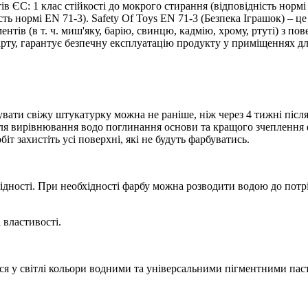
 ЄС: 1 клас стійкості до мокрого стирання (відповідність нормі 
ть нормі EN 71-3). Safety Of Toys EN 71-3 (Безпека Іграшок) – ц
тів (в т. ч. миш'яку, барію, свинцю, кадмію, хрому, ртуті) з пов
арту, гарантує безпечну експлуатацію продукту у приміщеннях для
вати свіжу штукатурку можна не раніше, ніж через 4 тижні після
я вирівнювання водо поглинання основи та кращого зчеплення 
т захистіть усі поверхні, які не будуть фарбуватись.
дності. При необхідності фарбу можна розводити водою до потріб
 властивості.
ся у світлі кольори водними та універсальними пігментними п