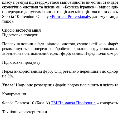
класу преміум підтверджується відповідністю вимогам стандартів
екологічно чистими та якісними; «Безпека Іграшок» (відповідніс
попередньо допустимі концентрації для міграції токсичних елемен
Selecta 10 Premium Quality
«Primacol Professional»
, даному станд
тощо).
Спосіб
застосування
Підготовка поверхні
Поверхня повинна бути рівною, чистою, сухою і стійкою. Фарбу
рекомендується попередньо обробити акриловою ґрунтовкою дл
забезпечить оптимальний ефект фарбування. Перед початком робі
Підготовка продукту
Перед використанням фарбу слід ретельно перемішати до однорі
на 5%.
Увага!
Надмірне розведення фарби водою погіршить її якість та
Колорування
Фарба Селекта 10 (База А)
ТМ Прімакол Профешнл
– колоруєть
Технічні характеристики