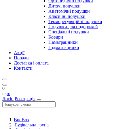
Ортопедичні подушки
Дитячі подушки
Анатомічні подушки
Класичні подушки
Терморегуляційні подушки
Подушки для подорожей
Спеціальні подушки
Ковдри
Наматрацники
Підматрацники
Акції
Поради
Доставка і оплата
Контакти
0
ua
ru
Логін
Реєстрація
BudBox
Будівельна група