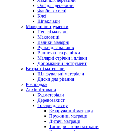
Лаки для деревини
Олії для деревини
Фарби захисні
Клеї
Шпаклівки
Малярні інструменти
Пензлі малярні
Макловиці
Валики малярні
Ручки для валиків
Ванночки та решітки
Малярні стрічки і плівки
Допоміжний інструмент
Витратні матеріали
Шліфувальні матеріали
Диски для різання
Розпродаж
Архівні товари
Будматеріали
Деревозахист
Товари для сну
Безпружинні матраци
Пружинні матраци
Дитячі матраци
Топпери - тонкі матраци