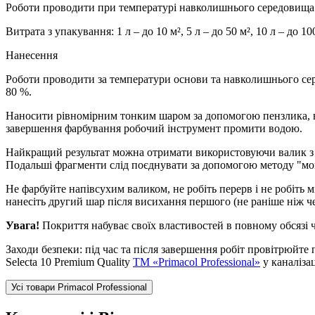
Роботи проводити при температурі навколишнього середовища т
Витрата з упакування: 1 л – до 10 м², 5 л – до 50 м², 10 л – до 
Нанесення
Роботи проводити за температури основи та навколишнього сере
80 %.
Наносити рівномірним тонким шаром за допомогою пензлика, в
завершення фарбування робочий інструмент промити водою.
Найкращий результат можна отримати використовуючи валик з кор
Подальші фрагменти слід поєднувати за допомогою методу "мо
Не фарбуйте напівсухим валиком, не робіть перерв і не робіть м
нанесіть другий шар після висихання першого (не раніше ніж че
Увага!
Покриття набуває своїх властивостей в повному обсязі ч
Заходи безпеки: під час та після завершення робіт провітрюйт
Selecta 10 Premium Quality
TM «Primacol Professional»
у каналізац
Усі товари Primacol Professional