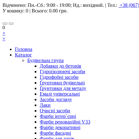
Відчинено:
Пн.-Сб.: 9:00 - 19:00; Нд.: вихідний.
|
Тел.:
+38 (067
У кошику:
0
| Всього:
0.00 грн.
0
×
×
Головна
Каталог
Будівельна група
Добавки до бетонів
Гідроізолюючі засоби
Гідрофобні засоби
Ґрунтовки будівельні
Ґрунтовки для металу
Емалі універсальні
Засоби догляду
Лаки
Очисні засоби
Фарби інтер`єрні
Фарби реноваційні V33
Фарби декоративні
Фарби фасадні
Фарби для дахів