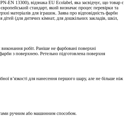
PN-EN 13300), відзнака EU Ecolabel, яка засвідчує, що товар є
е європейський стандарт, який визначає процес перевірки та
ерхні матеріалів для іграшок. Заява про відповідність фарби
 дітей (для дитячих кімнат, для дошкільних закладів, шкіл,
 виконання робіт. Раніше не фарбовані поверхні
фарби з поверхнею. Ретельно підготовлена поверхня
ної в’язкості для нанесення першого шару, але не більше ніж
астами ручним або машинним способом.