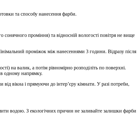
ідготовки та способу нанесення фарби.
о сонячного проміння) та відносній вологості повітря не вище
інімальний проміжок між нанесеннями 3 години. Відразу після
ті) на валик, а потім рівномірно розподіліть по поверхні.
 в одному напрямку.
 від вікна і прямуючи до інтер’єру кімнати. У разі потреби,
ромити водою. З екологічних причин не заливайте залишки фарби