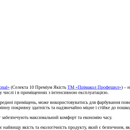
onal»
(Селекта 10 Преміум Якість
ТМ «Прімакол Профешнл»
) – 
ому числі і в приміщеннях з інтенсивною експлуатацією.
середині приміщень, може використовуватись для фарбування пов
мінну покривну здатність та надзвичайно міцне і стійке до пошко
іт забезпечують максимальний комфорт та економію часу.
 найвищу якість та екологічність продукту, який є безпечним, як 