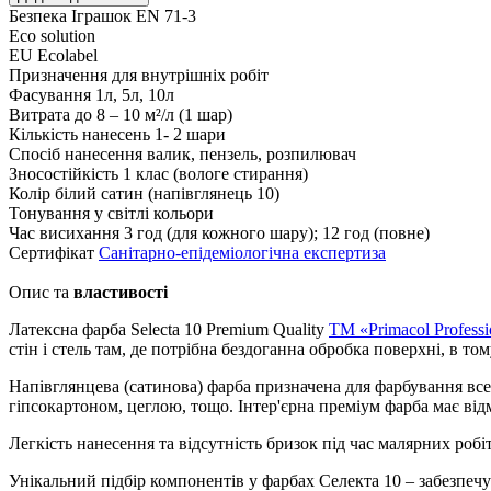
Безпека Іграшок EN 71-3
Eco solution
EU Ecolabel
Призначення
для внутрішніх робіт
Фасування
1л, 5л, 10л
Витрата
до 8 – 10 м²/л (1 шар)
Кількість нанесень
1- 2 шари
Спосіб нанесення
валик, пензель, розпилювач
Зносостійкість
1 клас (вологе стирання)
Колір
білий сатин (напівглянець 10)
Тонування
у світлі кольори
Час висихання
3 год (для кожного шару); 12 год (повне)
Сертифікат
Санітарно-епідеміологічна експертиза
Опис та
властивості
Латексна фарба Selecta 10 Premium Quality
TM «Primacol Professi
стін і стель там, де потрібна бездоганна обробка поверхні, в т
Напівглянцева (сатинова) фарба призначена для фарбування в
гіпсокартоном, цеглою, тощо. Інтер'єрна преміум фарба має від
Легкість нанесення та відсутність бризок під час малярних роб
Унікальний підбір компонентів у фарбах Селекта 10 – забезпечує