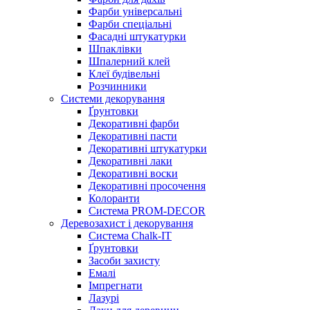
Фарби універсальні
Фарби спеціальні
Фасадні штукатурки
Шпаклівки
Шпалерний клей
Клеї будівельні
Розчинники
Системи декорування
Ґрунтовки
Декоративні фарби
Декоративні пасти
Декоративні штукатурки
Декоративні лаки
Декоративні воски
Декоративні просочення
Колоранти
Система PROM-DECOR
Деревозахист і декорування
Система Chalk-IT
Ґрунтовки
Засоби захисту
Емалі
Імпрегнати
Лазурі