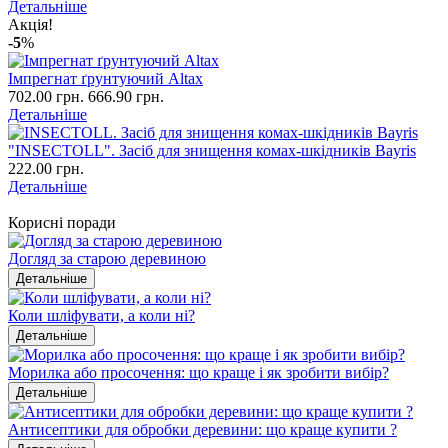
Детальніше
Акція!
-5
%
Імпрегнат ґрунтуючий Altax
702.00 грн.
666.90 грн.
Детальніше
"INSECTOLL". Засіб для знищення комах-шкідників Bayris
222.00 грн.
Детальніше
Корисні поради
Догляд за старою деревиною
Детальніше
Коли шліфувати, а коли ні?
Детальніше
Морилка або просочення: що краще і як зробити вибір?
Детальніше
Антисептики для обробки деревини: що краще купити ?