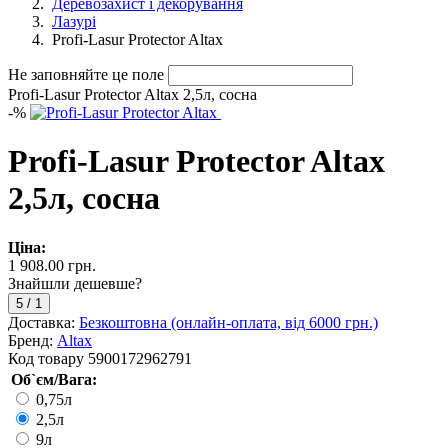
Деревозахист і декорування
Лазурі
Profi-Lasur Protector Altax
Не заповняйте це поле
Profi-Lasur Protector Altax 2,5л, сосна
-
%
Profi-Lasur Protector Altax
2,5л, сосна
Ціна:
1 908.00 грн.
Знайшли дешевше?
5
/
1
Доставка:
Безкоштовна (онлайн-оплата, від 6000 грн.)
Бренд:
Altax
Код товару
5900172962791
Об`єм/Вага:
0,75л
2,5л
9л