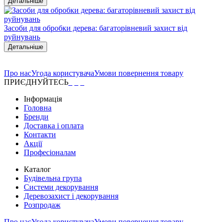
Детальніше
Засоби для обробки дерева: багаторівневий захист від
руйнувань
Детальніше
Про нас
Угода користувача
Умови повернення товару
ПРИЄДНУЙТЕСЬ
Інформація
Головна
Бренди
Доставка і оплата
Контакти
Акції
Професіоналам
Каталог
Будівельна група
Системи декорування
Деревозахист і декорування
Розпродаж
Про нас
Угода користувача
Умови повернення товару