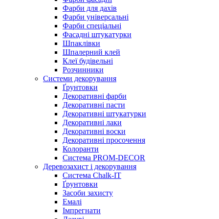
Фарби для дахів
Фарби універсальні
Фарби спеціальні
Фасадні штукатурки
Шпаклівки
Шпалерний клей
Клеї будівельні
Розчинники
Системи декорування
Ґрунтовки
Декоративні фарби
Декоративні пасти
Декоративні штукатурки
Декоративні лаки
Декоративні воски
Декоративні просочення
Колоранти
Система PROM-DECOR
Деревозахист і декорування
Система Chalk-IT
Ґрунтовки
Засоби захисту
Емалі
Імпрегнати