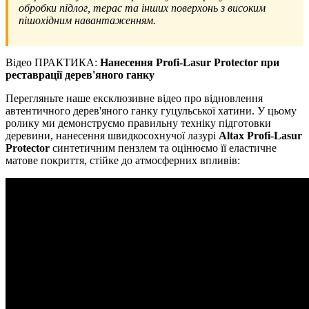
обробки підлог, терас та інших поверхонь з високим
пішохідним навантаженням.
Відео ПРАКТИКА:
Нанесення Profi-Lasur Protector при
реставрації дерев'яного ганку
Перегляньте наше ексклюзивне відео про відновлення
автентичного дерев'яного ганку гуцульської хатини. У цьому
ролику ми демонструємо правильну техніку підготовки
деревини, нанесення швидкосохнучої лазурі
Altax Profi-Lasur
Protector
синтетичним пензлем та оцінюємо її еластичне
матове покриття, стійке до атмосферних впливів: