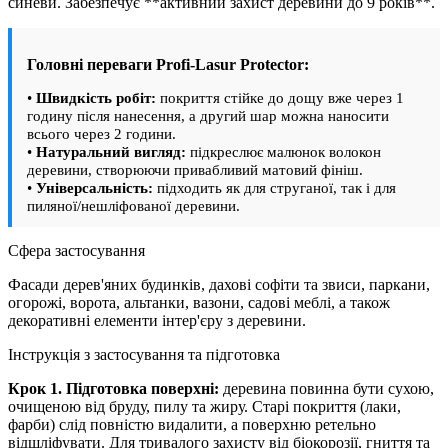
синеви. Забезпечує **активний захист деревини до 9 років**.
Головні переваги Profi-Lasur Protector:
•
Швидкість робіт:
покриття стійке до дощу вже через 1
годину після нанесення, а другий шар можна наносити
всього через 2 години.
•
Натуральний вигляд:
підкреслює малюнок волокон
деревини, створюючи привабливий матовий фініш.
•
Універсальність:
підходить як для струганої, так і для
пиляної/нешліфованої деревини.
Сфера застосування
Фасади дерев'яних будинків, дахові софіти та звиси, паркани,
огорожі, ворота, альтанки, вазони, садові меблі, а також
декоративні елементи інтер'єру з деревини.
Інструкція з застосування та підготовка
Крок 1. Підготовка поверхні:
деревина повинна бути сухою,
очищеною від бруду, пилу та жиру. Старі покриття (лаки,
фарби) слід повністю видалити, а поверхню ретельно
відшліфувати. Для тривалого захисту від біокорозії, гниття та