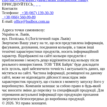
ПРИЄДНУЙТЕСЬ
Контакти
Телефони:
+38 (067) 139-30-30
+38 (066) 560-99-89
E-mail:
office@budbox.com.ua
Адреса точки самовивозу:
Україна м. Львів,
вул. Поліська, 6 (Логістичний парк Львів)
Звертаємо Вашу увагу на те, що вся представлена інформація,
фасування, дозування, поєднання кольорів, а також інші
технічні характеристики продуктів, носить інформаційний
характер. Відображені на сайті кольори продуктів є
приблизними і можуть дещо відрізнятися від кольору після
реального використання. ТОВ 'ТВК Байріс' буде докладати
всіх зусиль, щоб забезпечити точність і актуальність даних, що
містяться на сайті. Частина інформації, розміщеної на даному
сайті, може не відповідати дійсності внаслідок змін
характеристик продукту, що сталися з моменту запуску його у
виробництво. Компанія залишає за собою право в будь-який
час вносити зміни до переліку та специфікацій продукції. Для
отримання актуальної інформації про продукцію прохання
звертатися безпосередньо до виробника продукції.
© 2026. Усі права захищені.