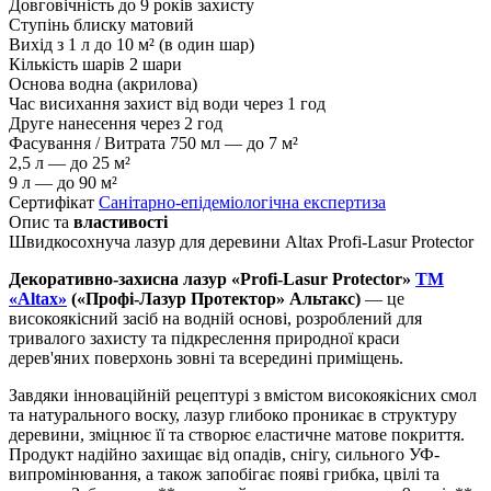
Довговічність
до 9 років захисту
Ступінь блиску
матовий
Вихід з 1 л
до 10 м² (в один шар)
Кількість шарів
2 шари
Основа
водна (акрилова)
Час висихання
захист від води через 1 год
Друге нанесення
через 2 год
Фасування / Витрата
750 мл — до 7 м²
2,5 л — до 25 м²
9 л — до 90 м²
Сертифікат
Санітарно-епідеміологічна експертиза
Опис та
властивості
Швидкосохнуча лазур для деревини Altax Profi-Lasur Protector
Декоративно-захисна лазур «Profi-Lasur Protector»
TM
«Altax»
(«Профі-Лазур Протектор» Альтакс)
— це
високоякісний засіб на водній основі, розроблений для
тривалого захисту та підкреслення природної краси
дерев'яних поверхонь зовні та всередині приміщень.
Завдяки інноваційній рецептурі з вмістом високоякісних смол
та натурального воску, лазур глибоко проникає в структуру
деревини, зміцнює її та створює еластичне матове покриття.
Продукт надійно захищає від опадів, снігу, сильного УФ-
випромінювання, а також запобігає появі грибка, цвілі та