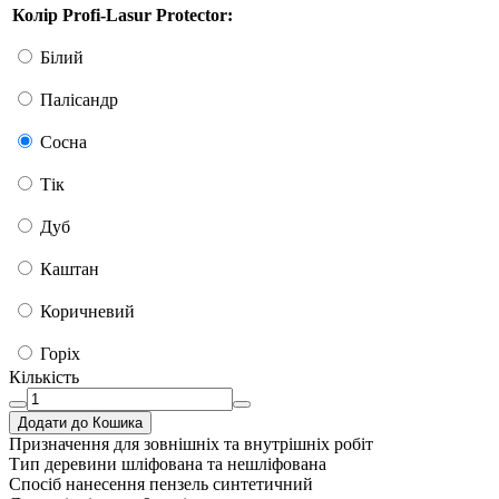
Колір Profi-Lasur Protector:
Білий
Палісандр
Сосна
Тік
Дуб
Каштан
Коричневий
Горіх
Кількість
Додати до Кошика
Призначення
для зовнішніх та внутрішніх робіт
Тип деревини
шліфована та нешліфована
Спосіб нанесення
пензель синтетичний