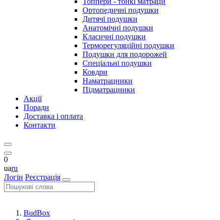
Топпери - тонкі матраци
Ортопедичні подушки
Дитячі подушки
Анатомічні подушки
Класичні подушки
Терморегуляційні подушки
Подушки для подорожей
Спеціальні подушки
Ковдри
Наматрацники
Підматрацники
Акції
Поради
Доставка і оплата
Контакти
0
ua
ru
Логін
Реєстрація
BudBox