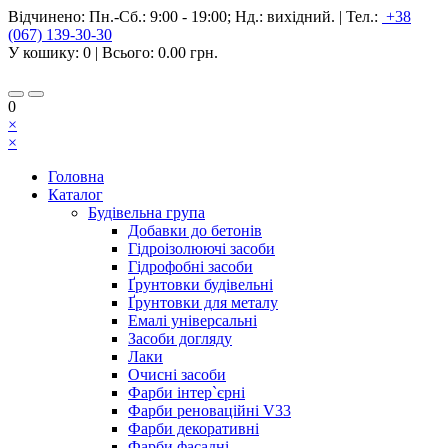
Відчинено:
Пн.-Сб.: 9:00 - 19:00; Нд.: вихідний.
|
Тел.:
+38
(067) 139-30-30
У кошику:
0
| Всього:
0.00 грн.
0
×
×
Головна
Каталог
Будівельна група
Добавки до бетонів
Гідроізолюючі засоби
Гідрофобні засоби
Ґрунтовки будівельні
Ґрунтовки для металу
Емалі універсальні
Засоби догляду
Лаки
Очисні засоби
Фарби інтер`єрні
Фарби реноваційні V33
Фарби декоративні
Фарби фасадні