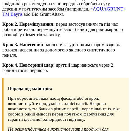
шкідників рекомендується попередньо обробити суху
деревину грунтуючим засобом (наприклад,
«AQUAGRUNT»
TM Bayris
або Bio-Grunt Altax).
Крок 2. Перемішування:
перед застосуванням та під час
роботи ретельно перемішуйте вміст банки для рівномірного
розподілу пігментів та воску.
Крок 3. Нанесення:
наносьте лазур тонким шаром вздовж
волокон деревини за допомогою якісного синтетичного
пензля.
Крок 4. Повторний шар:
другий шар наносьте через 2
години після першого.
Порада від майстрів:
При обробці великих площ фасадів або огорож
використовуйте продукцію з однієї партії. Якщо ви
використовуєте банки з різних партій, перемішайте їх між
собою в одній ємності перед початком фарбування для
гарантії ідеальної однорідності відтінку.
Не рекомендується використовувати продукт для