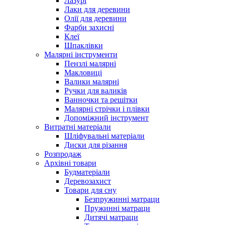
Лазурі
Лаки для деревини
Олії для деревини
Фарби захисні
Клеї
Шпаклівки
Малярні інструменти
Пензлі малярні
Макловиці
Валики малярні
Ручки для валиків
Ванночки та решітки
Малярні стрічки і плівки
Допоміжний інструмент
Витратні матеріали
Шліфувальні матеріали
Диски для різання
Розпродаж
Архівні товари
Будматеріали
Деревозахист
Товари для сну
Безпружинні матраци
Пружинні матраци
Дитячі матраци