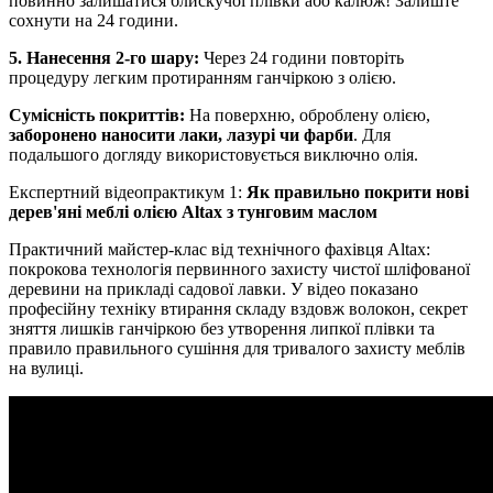
повинно залишатися блискучої плівки або калюж! Залиште
сохнути на 24 години.
5. Нанесення 2-го шару:
Через 24 години повторіть
процедуру легким протиранням ганчіркою з олією.
Сумісність покриттів:
На поверхню, оброблену олією,
заборонено наносити лаки, лазурі чи фарби
. Для
подальшого догляду використовується виключно олія.
Експертний відеопрактикум 1:
Як правильно покрити нові
дерев'яні меблі олією Altax з тунговим маслом
Практичний майстер-клас від технічного фахівця Altax:
покрокова технологія первинного захисту чистої шліфованої
деревини на прикладі садової лавки. У відео показано
професійну техніку втирання складу вздовж волокон, секрет
зняття лишків ганчіркою без утворення липкої плівки та
правило правильного сушіння для тривалого захисту меблів
на вулиці.