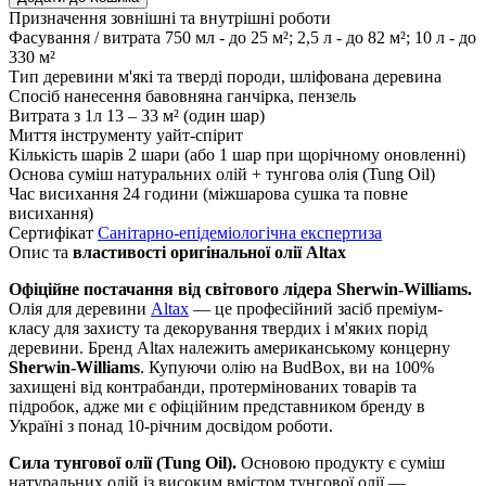
Призначення
зовнішні та внутрішні роботи
Фасування / витрата
750 мл - до 25 м²; 2,5 л - до 82 м²; 10 л - до
330 м²
Тип деревини
м'які та тверді породи, шліфована деревина
Спосіб нанесення
бавовняна ганчірка, пензель
Витрата з 1л
13 – 33 м² (один шар)
Миття інструменту
уайт-спірит
Кількість шарів
2 шари (або 1 шар при щорічному оновленні)
Основа
суміш натуральних олій + тунгова олія (Tung Oil)
Час висихання
24 години (міжшарова сушка та повне
висихання)
Сертифікат
Санітарно-епідеміологічна експертиза
Опис та
властивості оригінальної олії Altax
Офіційне постачання від світового лідера Sherwin-Williams.
Олія для деревини
Altax
— це професійний засіб преміум-
класу для захисту та декорування твердих і м'яких порід
деревини. Бренд Altax належить американському концерну
Sherwin-Williams
. Купуючи олію на BudBox, ви на 100%
захищені від контрабанди, протермінованих товарів та
підробок, адже ми є офіційним представником бренду в
Україні з понад 10-річним досвідом роботи.
Сила тунгової олії (Tung Oil).
Основою продукту є суміш
натуральних олій із високим вмістом тунгової олії —