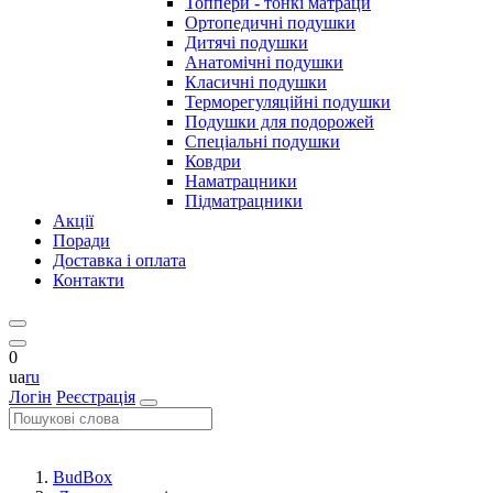
Топпери - тонкі матраци
Ортопедичні подушки
Дитячі подушки
Анатомічні подушки
Класичні подушки
Терморегуляційні подушки
Подушки для подорожей
Спеціальні подушки
Ковдри
Наматрацники
Підматрацники
Акції
Поради
Доставка і оплата
Контакти
0
ua
ru
Логін
Реєстрація
BudBox