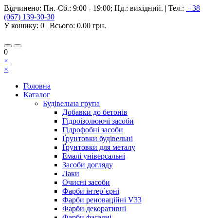
Відчинено:
Пн.-Сб.: 9:00 - 19:00; Нд.: вихідний.
|
Тел.:
+38
(067) 139-30-30
У кошику:
0
| Всього:
0.00 грн.
0
×
×
Головна
Каталог
Будівельна група
Добавки до бетонів
Гідроізолюючі засоби
Гідрофобні засоби
Ґрунтовки будівельні
Ґрунтовки для металу
Емалі універсальні
Засоби догляду
Лаки
Очисні засоби
Фарби інтер`єрні
Фарби реноваційні V33
Фарби декоративні
Фарби фасадні