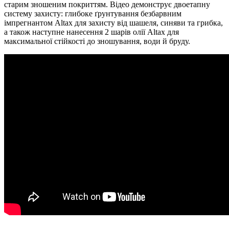
старим зношеним покриттям. Відео демонструє двоетапну
систему захисту: глибоке ґрунтування безбарвним
імпрегнантом Altax для захисту від шашеля, синяви та грибка,
а також наступне нанесення 2 шарів олії Altax для
максимальної стійкості до зношування, води й бруду.