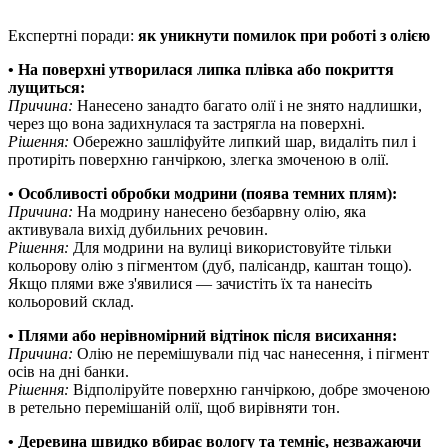
Експертні поради:
як уникнути помилок при роботі з олією
• На поверхні утворилася липка плівка або покриття
лущиться:
Причина:
Нанесено занадто багато олії і не знято надлишки,
через що вона задихнулася та застрягла на поверхні.
Рішення:
Обережно зашліфуйте липкий шар, видаліть пил і
протиріть поверхню ганчіркою, злегка змоченою в олії.
• Особливості обробки модрини (поява темних плям):
Причина:
На модрину нанесено безбарвну олію, яка
активувала вихід дубильних речовин.
Рішення:
Для модрини на вулиці використовуйте тільки
кольорову олію з пігментом (дуб, палісандр, каштан тощо).
Якщо плями вже з'явилися — зачистіть їх та нанесіть
кольоровий склад.
• Плями або нерівномірний відтінок після висихання:
Причина:
Олію не перемішували під час нанесення, і пігмент
осів на дні банки.
Рішення:
Відполіруйте поверхню ганчіркою, добре змоченою
в ретельно перемішаній олії, щоб вирівняти тон.
• Деревина швидко вбирає вологу та темніє, незважаючи