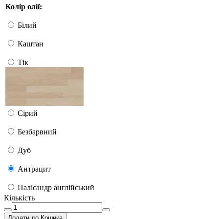
Колір олії:
Білий
Каштан
Тік
Сірий
Безбарвний
Дуб
Антрацит
Палісандр англійський
Кількість
Додати до Кошика