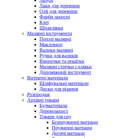
Лазурі
Лаки для деревини
Олії для деревини
Фарби захисні
Клеї
Шпаклівки
Малярні інструменти
Пензлі малярні
Макловиці
Валики малярні
Ручки для валиків
Ванночки та решітки
Малярні стрічки і плівки
Допоміжний інструмент
Витратні матеріали
Шліфувальні матеріали
Диски для різання
Розпродаж
Архівні товари
Будматеріали
Деревозахист
Товари для сну
Безпружинні матраци
Пружинні матраци
Дитячі матраци