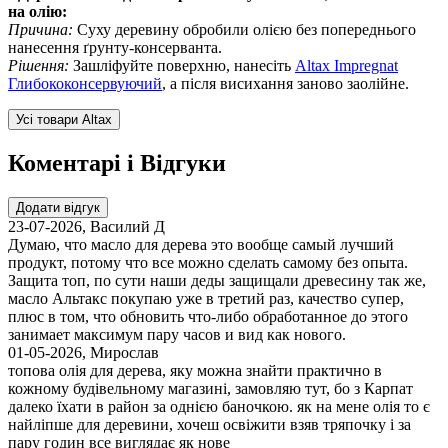
на олію:
Причина:
Суху деревину обробили олією без попереднього
нанесення ґрунту-консерванта.
Рішення:
Зашліфуйте поверхню, нанесіть
Altax Impregnat
Глибококонсервуючий
, а після висихання заново заолійне.
Усі товари Altax
Коментарі і Відгуки
Додати відгук
23-07-2026
,
Василий Д
Думаю, что масло для дерева это вообще самый лучший
продукт, потому что все можно сделать самому без опыта.
Защита топ, по сути наши деды защищали древесину так же,
масло Альтакс покупаю уже в третий раз, качество супер,
плюс в том, что обновить что-либо обработанное до этого
занимает максимум пару часов и вид как нового.
01-05-2026
,
Мирослав
топова олія для дерева, яку можна знайти практично в
кожному будівельному магазині, замовляю тут, бо з Карпат
далеко їхати в район за однією баночкою. як на мене олія то є
найліпше для деревини, хочеш освіжити взяв тряпочку і за
пару годин все виглядає як нове