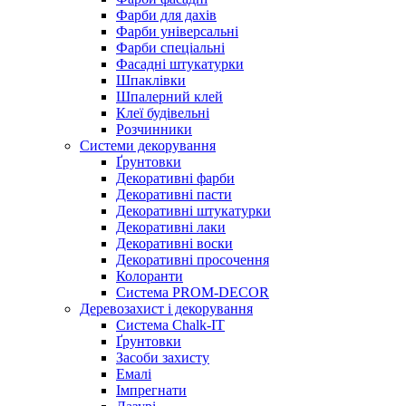
Фарби для дахів
Фарби універсальні
Фарби спеціальні
Фасадні штукатурки
Шпаклівки
Шпалерний клей
Клеї будівельні
Розчинники
Системи декорування
Ґрунтовки
Декоративні фарби
Декоративні пасти
Декоративні штукатурки
Декоративні лаки
Декоративні воски
Декоративні просочення
Колоранти
Система PROM-DECOR
Деревозахист і декорування
Система Chalk-IT
Ґрунтовки
Засоби захисту
Емалі
Імпрегнати