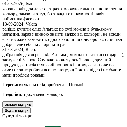
01-03-2026
,
Ivan
хороша олія для дерева, зараз замовляю тільки на поновлення
кольору, замовляю тут, бо завжди є в наявності навіть
найменша фасовка
13-09-2024
,
Valera
раніше купити олію Альтакс по суті можна в будь-якому
магазині, зараз з війною знайти важко всі кольори і не всюди
є, але можна замовити, одна з найліпших недорогих олій, яка
добре веде себе на дворі на терасі
31-08-2024
,
Василь
добра олія для дерева від Альтакс, можна сказати легендарна ),
заслужені 5 зірок. Сам вже користуюсь 7 років, зручний
продукт, де треба взяв собі поновив і виглядає як нове все.
саме головне робити все по інструкції, як на відео і не будете
мати проблем роками
Переваги:
якісна олія, зроблена в Польщі
Недоліки:
трохи мало кольорів
Більше відгуків
Додати відгук
Супутні товари