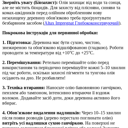
Зверніть увагу (Біозахист):
Олія захищає від води та сонця,
але не містить біоцидів. Для захисту від плісняви, синяви та
комах-шкідників перед олійним обробленням нову
незахищену деревину обов'язково треба проґрунтувати
безбарвним засобом (
Altax Impregnat Глибококонсервуючий
).
Покрокова інструкція для первинної обробки:
1. Підготовка:
Деревина має бути сухою, чистою,
знежиреною та обов'язково відшліфованою (гладкою). Роботи
проводити за температури від +10°С до +25°С.
2. Перемішування:
Ретельно перемішайте олію перед
використанням та періодично перемішуйте кожні 5–10 хвилин
під час роботи, оскільки захисні пігменти та тунгова олія
осідають на дно. Не розбавляти!
3. Техніка втирання:
Наносьте олію бавовняною ганчіркою,
пензлем або тампоном, інтенсивно втираючи її вздовж
волокон. Додавайте засіб доти, доки деревина активно його
вбирає.
4. Обов'язкове видалення надлишків:
Через 10–15 хвилин
після появи розводів (дерево перестало поглинати олію)
витріть усі надлишки сухою ганчіркою
. На поверхні не