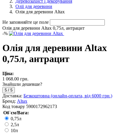
Деревозахист і декорування
Олії для деревини
Олія для деревини Altax
Не заповняйте це поле
Олія для деревини Altax 0,75л, антрацит
-
%
Олія для деревини Altax
0,75л, антрацит
Ціна:
1 068.00 грн.
Знайшли дешевше?
5
/
5
Доставка:
Безкоштовна (онлайн-оплата, від 6000 грн.)
Бренд:
Altax
Код товару
5900172962173
Об`єм/Вага:
0,75л
2,5л
10л