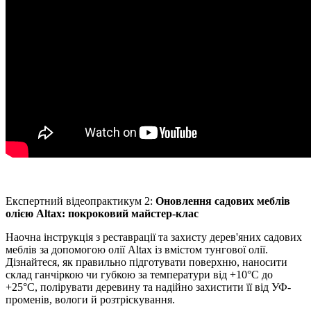
Експертний відеопрактикум 2:
Оновлення садових меблів
олією Altax: покроковий майстер-клас
Наочна інструкція з реставрації та захисту дерев'яних садових
меблів за допомогою олії Altax із вмістом тунгової олії.
Дізнайтеся, як правильно підготувати поверхню, наносити
склад ганчіркою чи губкою за температури від +10°C до
+25°C, полірувати деревину та надійно захистити її від УФ-
променів, вологи й розтріскування.