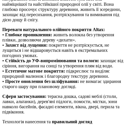
найміцнішої та найстійкішої природної олії у світі. Вона
глибоко просочує структуру деревини, живить її зсередини,
захищає від пересихання, розтріскування та вимивання під
дією дощу й снігу.
Переваги натурального олійного покриття Altax:
•
Глибоке проникнення:
живить волокна без утворення
плівки, дозволяючи дереву «дихати».
•
Захист від лущення:
покриття не розтріскується, не
лущиться і не відшаровується навіть в екстремальних
погодних умовах.
•
Стійкість до УФ-випромінювання та вологи:
захищає від
сіріння, вигорання на сонці та утворення плям від води.
•
Естетичне матове покриття:
підкреслює та виділяє
природний малюнок і благородну текстуру деревини.
•
Просте оновлення без шліфування:
не вимагає здирання
старого шару при плановому догляді.
Сфери застосування:
терасна дошка, садові меблі (столи,
лавки, альтанки), дерев'яні підлоги, помости, містки, зони
навколо басейнів, фасадні елементи, вікна, двері, перила та
підвіконня.
Технологія нанесення та
правильний догляд