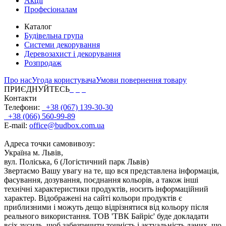
Акції
Професіоналам
Каталог
Будівельна група
Системи декорування
Деревозахист і декорування
Розпродаж
Про нас
Угода користувача
Умови повернення товару
ПРИЄДНУЙТЕСЬ
Контакти
Телефони:
+38 (067) 139-30-30
+38 (066) 560-99-89
E-mail:
office@budbox.com.ua
Адреса точки самовивозу:
Україна м. Львів,
вул. Поліська, 6 (Логістичний парк Львів)
Звертаємо Вашу увагу на те, що вся представлена інформація,
фасування, дозування, поєднання кольорів, а також інші
технічні характеристики продуктів, носить інформаційний
характер. Відображені на сайті кольори продуктів є
приблизними і можуть дещо відрізнятися від кольору після
реального використання. ТОВ 'ТВК Байріс' буде докладати
всіх зусиль, щоб забезпечити точність і актуальність даних, що