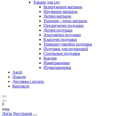
Товари для сну
Безпружинні матраци
Пружинні матраци
Дитячі матраци
Топпери - тонкі матраци
Ортопедичні подушки
Дитячі подушки
Анатомічні подушки
Класичні подушки
Терморегуляційні подушки
Подушки для подорожей
Спеціальні подушки
Ковдри
Наматрацники
Підматрацники
Акції
Поради
Доставка і оплата
Контакти
0
ua
ru
Логін
Реєстрація