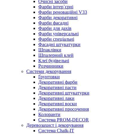
Очисні засоби
Фарби інтер`єрні
Фарби реноваційні V33
Фарби декоративні
Фарби фасадні
Фарби для дахів
Фарби універсальні
Фарби спеціальні
Фасадні штукатурки
Шпаклівки
Шпалерний клей
Клеї будівельні
Розчинники
Системи декорування
Ґрунтовки
Декоративні фарби
Декоративні пасти
Декоративні штукатурки
Декоративні лаки
Декоративні воски
Декоративні просочення
Колоранти
Система PROM-DECOR
Деревозахист і декорування
Система Chalk-IT