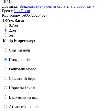
5
/
1
Доставка:
Безкоштовна (онлайн-оплата, від 6000 грн.)
Бренд:
LuxDecor
Код товару
5906725254627
Об`єм/Вага:
0,75л
2,5л
5л
Колір імпрегнату:
Сніг півночі
Полярна ніч
Ранковий мороз
Скелястий берег
Норвезькі скелі
Вулканічний пил
Атлантичні хвилі