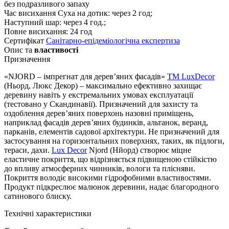
без подразливого запаху
Час висихання
Суха на дотик: через 2 год;
Наступний шар: через 4 год.;
Повне висихання: 24 год
Сертифікат
Санітарно-епідеміологічна експертиза
Опис та
властивості
Призначення
«NJORD – імпрегнат для дерев’яних фасадів»
TM LuxDecor
(Ньорд, Люкс Декор) – максимально ефективно захищає
деревину навіть у екстремальних умовах експлуатації
(тестовано у Скандинавії). Призначений для захисту та
оздоблення дерев’яних поверхонь назовні приміщень,
наприклад фасадів дерев’яних будинків, альтанок, веранд,
парканів, елементів садової архітектури. Не призначений для
застосування на горизонтальних поверхнях, таких, як підлоги,
тераси, дахи.
Lux Decor
Njord (Нйорд) створює міцне
еластичне покриття, що відрізняється підвищеною стійкістю
до впливу атмосферних чинників, вологи та плісняви.
Покриття володіє високими гідрофобними властивостями.
Продукт підкреслює малюнок деревини, надає благородного
сатинового блиску.
Технічні характеристики