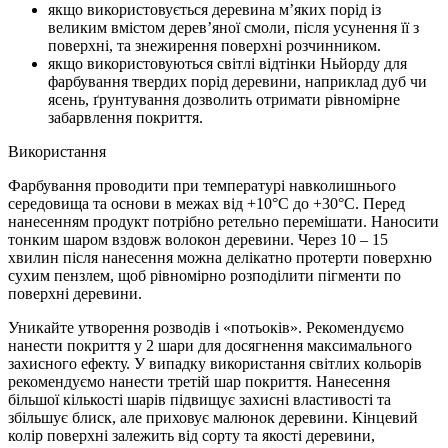
якщо використовується деревина м’яких порід із
великим вмістом дерев’яної смоли, після усунення її з
поверхні, та знежирення поверхні розчинником.
якщо використовуються світлі відтінки Ньйорду для
фарбування твердих порід деревини, наприклад дуб чи
ясень, ґрунтування дозволить отримати рівномірне
забарвлення покриття.
Використання
Фарбування проводити при температурі навколишнього
середовища та основи в межах від +10°С до +30°С. Перед
нанесенням продукт потрібно ретельно перемішати. Наносити
тонким шаром вздовж волокон деревини. Через 10 – 15
хвилин після нанесення можна делікатно протерти поверхню
сухим пензлем, щоб рівномірно розподілити пігменти по
поверхні деревини.
Уникайте утворення розводів і «потьоків». Рекомендуємо
нанести покриття у 2 шари для досягнення максимального
захисного ефекту. У випадку використання світлих кольорів
рекомендуємо нанести третій шар покриття. Нанесення
більшої кількості шарів підвищує захисні властивості та
збільшує блиск, але приховує малюнок деревини. Кінцевий
колір поверхні залежить від сорту та якості деревини,