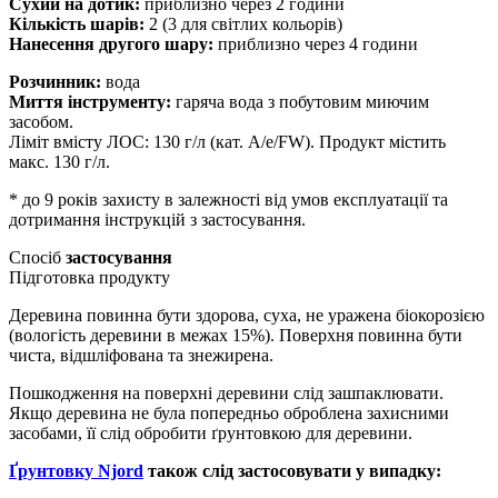
Сухий на дотик:
приблизно через 2 години
Кількість шарів:
2 (3 для світлих кольорів)
Нанесення другого шару:
приблизно через 4 години
Розчинник:
вода
Миття інструменту:
гаряча вода з побутовим миючим
засобом.
Ліміт вмісту ЛОС: 130 г/л (кат. A/e/FW). Продукт містить
макс. 130 г/л.
*
до 9 років захисту в залежності від умов експлуатації та
дотримання інструкцій з застосування.
Спосіб
застосування
Підготовка продукту
Деревина повинна бути здорова, суха, не уражена біокорозією
(вологість деревини в межах 15%). Поверхня повинна бути
чиста, відшліфована та знежирена.
Пошкодження на поверхні деревини слід зашпаклювати.
Якщо деревина не була попередньо оброблена захисними
засобами, її слід обробити ґрунтовкою для деревини.
Ґрунтовку Njord
також слід застосовувати у випадку: