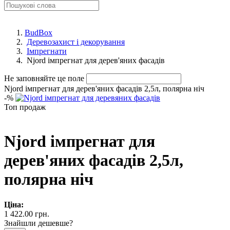
BudBox
Деревозахист і декорування
Імпрегнати
Njord імпрегнат для дерев'яних фасадів
Не заповняйте це поле
Njord імпрегнат для дерев'яних фасадів 2,5л, полярна ніч
-
%
Топ продаж
Njord імпрегнат для
дерев'яних фасадів 2,5л,
полярна ніч
Ціна:
1 422.00 грн.
Знайшли дешевше?