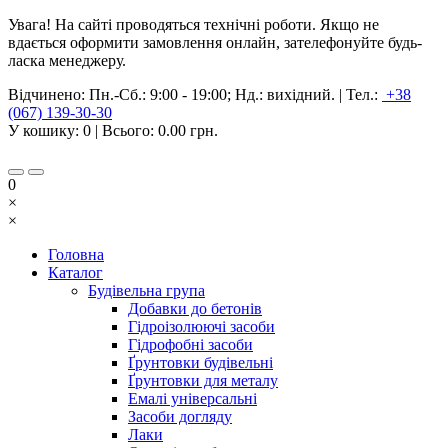
Увага! На сайті проводяться технічні роботи. Якщо не
вдається оформити замовлення онлайн, зателефонуйте будь-
ласка менеджеру.
Відчинено:
Пн.-Сб.: 9:00 - 19:00; Нд.: вихідний.
|
Тел.:
+38
(067) 139-30-30
У кошику:
0
| Всього:
0.00 грн.
0
×
×
Головна
Каталог
Будівельна група
Добавки до бетонів
Гідроізолюючі засоби
Гідрофобні засоби
Ґрунтовки будівельні
Ґрунтовки для металу
Емалі універсальні
Засоби догляду
Лаки