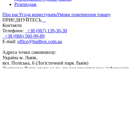
Розпродаж
Про нас
Угода користувача
Умови повернення товару
ПРИЄДНУЙТЕСЬ
Контакти
Телефони:
+38 (067) 139-30-30
+38 (066) 560-99-89
E-mail:
office@budbox.com.ua
Адреса точки самовивозу:
Україна м. Львів,
вул. Поліська, 6 (Логістичний парк Львів)
Звертаємо Вашу увагу на те, що вся представлена інформація,
фасування, дозування, поєднання кольорів, а також інші
технічні характеристики продуктів, носить інформаційний
характер. Відображені на сайті кольори продуктів є
приблизними і можуть дещо відрізнятися від кольору після
реального використання. ТОВ 'ТВК Байріс' буде докладати
всіх зусиль, щоб забезпечити точність і актуальність даних, що
містяться на сайті. Частина інформації, розміщеної на даному
сайті, може не відповідати дійсності внаслідок змін
характеристик продукту, що сталися з моменту запуску його у
виробництво. Компанія залишає за собою право в будь-який
час вносити зміни до переліку та специфікацій продукції. Для
отримання актуальної інформації про продукцію прохання