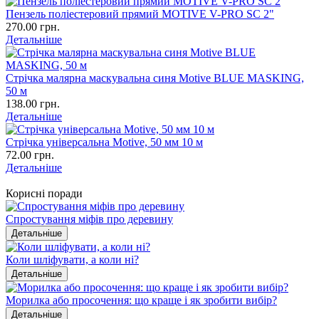
Пензель поліестеровий прямий MOTIVE V-PRO SC 2"
270.00 грн.
Детальніше
Стрічка малярна маскувальна синя Motive BLUE MASKING,
50 м
138.00 грн.
Детальніше
Стрічка універсальна Motive, 50 мм 10 м
72.00 грн.
Детальніше
Корисні поради
Спростування міфів про деревину
Детальніше
Коли шліфувати, а коли ні?
Детальніше
Морилка або просочення: що краще і як зробити вибір?
Детальніше