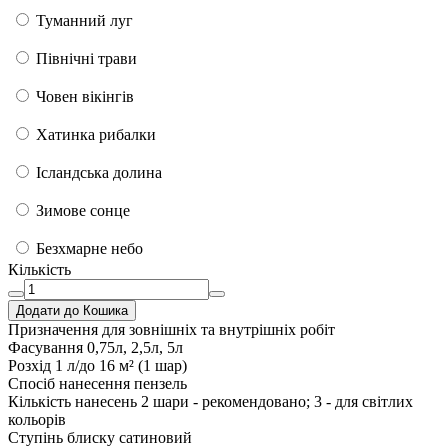
Туманний луг
Північні трави
Човен вікінгів
Хатинка рибалки
Ісландська долина
Зимове сонце
Безхмарне небо
Кількість
Додати до Кошика
Призначення
для зовнішніх та внутрішніх робіт
Фасування
0,75л, 2,5л, 5л
Розхід
1 л/до 16 м² (1 шар)
Спосіб нанесення
пензель
Кількість нанесень
2 шари - рекомендовано; 3 - для світлих
кольорів
Ступінь блиску
сатиновий