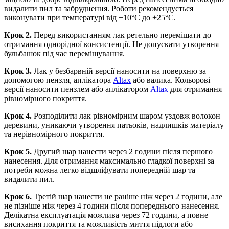
видалити пил та забруднення. Роботи рекомендується
виконувати при температурі від +10°С до +25°С.
Крок 2.
Перед використанням лак ретельно перемішати до
отримання однорідної консистенції. Не допускати утворення
бульбашок під час перемішування.
Крок 3.
Лак у безбарвній версії наносити на поверхню за
допомогою пензля, аплікатора
Altax
або валика. Кольорові
версії наносити пензлем або аплікатором
Altax
для отримання
рівномірного покриття.
Крок 4.
Розподілити лак рівномірним шаром уздовж волокон
деревини, уникаючи утворення патьоків, надлишків матеріалу
та нерівномірного покриття.
Крок 5.
Другий шар нанести через 2 години після першого
нанесення. Для отримання максимально гладкої поверхні за
потреби можна легко відшліфувати попередній шар та
видалити пил.
Крок 6.
Третій шар нанести не раніше ніж через 2 години, але
не пізніше ніж через 4 години після попереднього нанесення.
Делікатна експлуатація можлива через 72 години, а повне
висихання покриття та можливість миття підлоги або