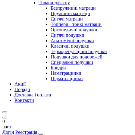
Товари для сну
Безпружинні матраци
Пружинні матраци
Дитячі матраци
Топпери - тонкі матраци
Ортопедичні подушки
Дитячі подушки
Анатомічні подушки
Класичні подушки
Терморегуляційні подушки
Подушки для подорожей
Спеціальні подушки
Ковдри
Наматрацники
Підматрацники
Акції
Поради
Доставка і оплата
Контакти
0
ua
ru
Логін
Реєстрація