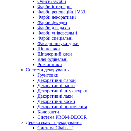
Очисні засоби
Фарби інтер`єрні
Фарби реноваційні V33
Фарби декоративні
Фарби фасадні
Фарби для дахів
Фарби універсальні
Фарби спеціальні
Фасадні штукатурки
Шпаклівки
Шпалерний клей
Клеї будівельні
Розчинники
Системи декорування
Ґрунтовки
Декоративні фарби
Декоративні пасти
Декоративні штукатурки
Декоративні лаки
Декоративні воски
Декоративні просочення
Колоранти
Система PROM-DECOR
Деревозахист і декорування
Система Chalk-IT