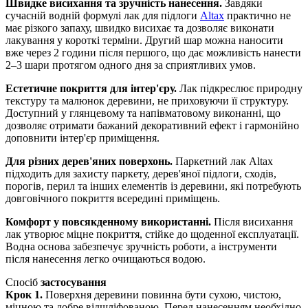
Швидке висихання та зручність нанесення.
Завдяки
сучасній водній формулі лак для підлоги
Altax
практично не
має різкого запаху, швидко висихає та дозволяє виконати
лакування у короткі терміни. Другий шар можна наносити
вже через 2 години після першого, що дає можливість нанести
2–3 шари протягом одного дня за сприятливих умов.
Естетичне покриття для інтер'єру.
Лак підкреслює природну
текстуру та малюнок деревини, не приховуючи її структуру.
Доступний у глянцевому та напівматовому виконанні, що
дозволяє отримати бажаний декоративний ефект і гармонійно
доповнити інтер'єр приміщення.
Для різних дерев'яних поверхонь.
Паркетний лак Altax
підходить для захисту паркету, дерев'яної підлоги, сходів,
порогів, перил та інших елементів із деревини, які потребують
довговічного покриття всередині приміщень.
Комфорт у повсякденному використанні.
Після висихання
лак утворює міцне покриття, стійке до щоденної експлуатації.
Водна основа забезпечує зручність роботи, а інструменти
після нанесення легко очищаються водою.
Спосіб
застосування
Крок 1.
Поверхня деревини повинна бути сухою, чистою,
міцною та добре відшліфованою. Перед нанесенням необхідно