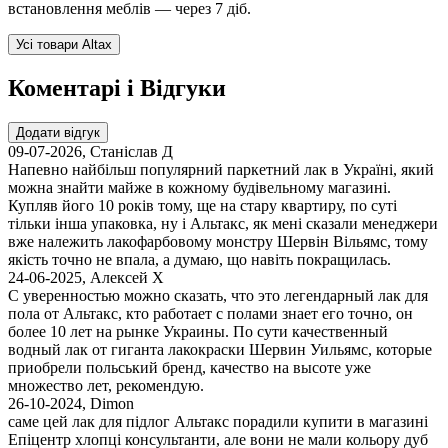
встановлення меблів — через 7 діб.
Усі товари Altax
Коментарі і Відгуки
Додати відгук
09-07-2026
,
Станіслав Д
Напевно найбільш популярний паркетний лак в Україні, який
можна знайти майже в кожному будівельному магазині.
Купляв його 10 років тому, ще на стару квартиру, по суті
тільки інша упаковка, ну і Альтакс, як мені сказали менеджери
вже належить лакофарбовому монстру Шервін Вільямс, тому
якість точно не впала, а думаю, що навіть покращилась.
24-06-2025
,
Алексей Х
С уверенностью можно сказать, что это легендарный лак для
пола от Альтакс, кто работает с полами знает его точно, он
более 10 лет на рынке Украины. По сути качественный
водный лак от гиганта лакокраски Шервин Уильямс, которые
приобрели польський бренд, качество на высоте уже
множество лет, рекомендую.
26-10-2024
,
Dimon
саме цей лак для підлог Альтакс порадили купити в магазині
Епіцентр хлопці консультанти, але вони не мали кольору дуб