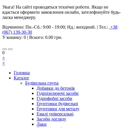
Увага! На сайті проводяться технічні роботи. Якщо не
вдається оформити замовлення онлайн, зателефонуйте будь-
ласка менеджеру.
Відчинено:
Пн.-Сб.: 9:00 - 19:00; Нд.: вихідний.
|
Тел.:
+38
(067) 139-30-30
У кошику:
0
| Всього:
0.00 грн.
0
×
×
Головна
Каталог
Будівельна група
Добавки до бетонів
Гідроізолюючі засоби
Гідрофобні засоби
Ґрунтовки будівельні
Ґрунтовки для металу
Емалі універсальні
Засоби догляду
Лаки