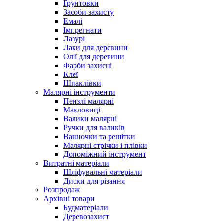
Ґрунтовки
Засоби захисту
Емалі
Імпрегнати
Лазурі
Лаки для деревини
Олії для деревини
Фарби захисні
Клеї
Шпаклівки
Малярні інструменти
Пензлі малярні
Макловиці
Валики малярні
Ручки для валиків
Ванночки та решітки
Малярні стрічки і плівки
Допоміжний інструмент
Витратні матеріали
Шліфувальні матеріали
Диски для різання
Розпродаж
Архівні товари
Будматеріали
Деревозахист