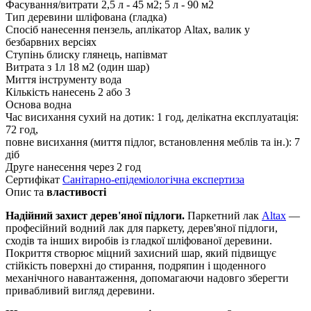
Фасування/витрати
2,5 л - 45 м2; 5 л - 90 м2
Тип деревини
шліфована (гладка)
Спосіб нанесення
пензель, аплікатор Altax, валик у
безбарвних версіях
Ступінь блиску
глянець, напівмат
Витрата з 1л
18 м2 (один шар)
Миття інструменту
вода
Кількість нанесень
2 або 3
Основа
водна
Час висихання
сухий на дотик: 1 год, делікатна експлуатація:
72 год,
повне висихання (миття підлог, встановлення меблів та ін.): 7
діб
Друге нанесення
через 2 год
Сертифікат
Санітарно-епідеміологічна експертиза
Опис та
властивості
Надійний захист дерев'яної підлоги.
Паркетний лак
Altax
—
професійний водний лак для паркету, дерев'яної підлоги,
сходів та інших виробів із гладкої шліфованої деревини.
Покриття створює міцний захисний шар, який підвищує
стійкість поверхні до стирання, подряпин і щоденного
механічного навантаження, допомагаючи надовго зберегти
привабливий вигляд деревини.