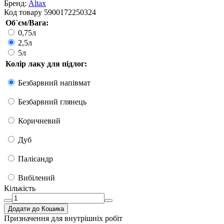
Бренд:
Altax
Код товару
5900172250324
Об`єм/Вага:
0,75л
2,5л
5л
Колір лаку для підлог:
Безбарвний напівмат
Безбарвний глянець
Коричневий
Дуб
Палісандр
Вибілений
Кількість
Додати до Кошика
Призначення
для внутрішніх робіт