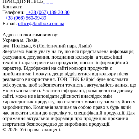
ПРИЄДНУЙТЕСЬ
Контакти
Телефони:
+38 (067) 139-30-30
+38 (066) 560-99-89
E-mail:
office@budbox.com.ua
Адреса точки самовивозу:
Україна м. Львів,
вул. Поліська, 6 (Логістичний парк Львів)
Звертаємо Вашу увагу на те, що вся представлена інформація,
фасування, дозування, поєднання кольорів, а також інші
технічні характеристики продуктів, носить інформаційний
характер. Відображені на сайті кольори продуктів є
приблизними і можуть дещо відрізнятися від кольору після
реального використання. ТОВ 'ТВК Байріс' буде докладати
всіх зусиль, щоб забезпечити точність і актуальність даних, що
містяться на сайті. Частина інформації, розміщеної на даному
сайті, може не відповідати дійсності внаслідок змін
характеристик продукту, що сталися з моменту запуску його у
виробництво. Компанія залишає за собою право в будь-який
час вносити зміни до переліку та специфікацій продукції. Для
отримання актуальної інформації про продукцію прохання
звертатися безпосередньо до виробника продукції.
© 2026. Усі права захищені.