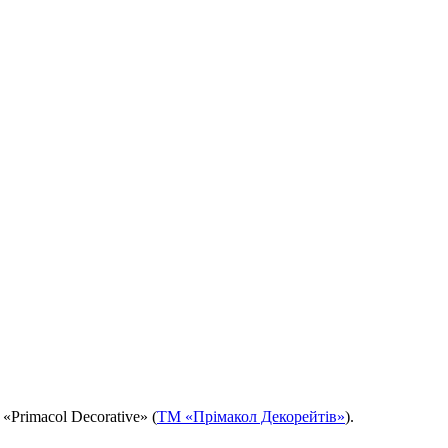
«Primacol Decorative» (
ТМ «Прімакол Декорейтів»
).