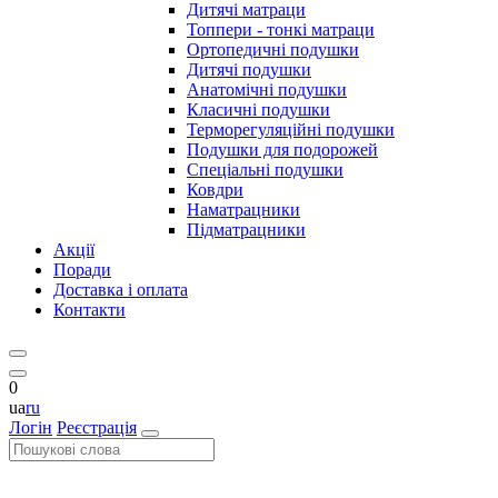
Дитячі матраци
Топпери - тонкі матраци
Ортопедичні подушки
Дитячі подушки
Анатомічні подушки
Класичні подушки
Терморегуляційні подушки
Подушки для подорожей
Спеціальні подушки
Ковдри
Наматрацники
Підматрацники
Акції
Поради
Доставка і оплата
Контакти
0
ua
ru
Логін
Реєстрація