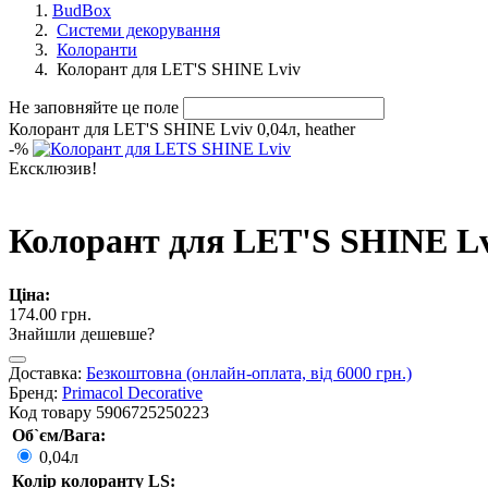
BudBox
Системи декорування
Колоранти
Колорант для LET'S SHINE Lviv
Не заповняйте це поле
Колорант для LET'S SHINE Lviv 0,04л, heather
-
%
Ексклюзив!
Колорант для LET'S SHINE Lvi
Ціна:
174.00 грн.
Знайшли дешевше?
Доставка:
Безкоштовна (онлайн-оплата, від 6000 грн.)
Бренд:
Primacol Decorative
Код товару
5906725250223
Об`єм/Вага:
0,04л
Колір колоранту LS: