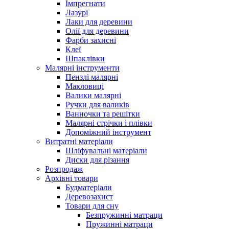
Імпрегнати
Лазурі
Лаки для деревини
Олії для деревини
Фарби захисні
Клеї
Шпаклівки
Малярні інструменти
Пензлі малярні
Макловиці
Валики малярні
Ручки для валиків
Ванночки та решітки
Малярні стрічки і плівки
Допоміжний інструмент
Витратні матеріали
Шліфувальні матеріали
Диски для різання
Розпродаж
Архівні товари
Будматеріали
Деревозахист
Товари для сну
Безпружинні матраци
Пружинні матраци