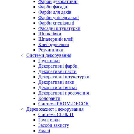
Фарби декоративні
Фарби фасадні
Фарби для дахів
Фарби універсальні
Фарби спеціальні
Фасадні штукатурки
Шпаклівки
Шпалерний клей
Клеї будівельні
Розчинники
Системи декорування
Ґрунтовки
Декоративні фарби
Декоративні пасти
Декоративні штукатурки
Декоративні лаки
Декоративні воски
Декоративні просочення
Колоранти
Система PROM-DECOR
Деревозахист і декорування
Система Chalk-IT
Ґрунтовки
Засоби захисту
Емалі