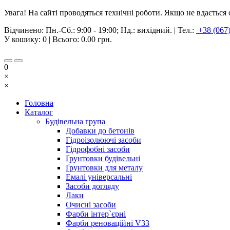
Увага! На сайті проводяться технічні роботи. Якщо не вдаєтьс
Відчинено:
Пн.-Сб.: 9:00 - 19:00; Нд.: вихідний.
|
Тел.:
+38 (067
У кошику:
0
| Всього:
0.00 грн.
0
×
×
Головна
Каталог
Будівельна група
Добавки до бетонів
Гідроізолюючі засоби
Гідрофобні засоби
Ґрунтовки будівельні
Ґрунтовки для металу
Емалі універсальні
Засоби догляду
Лаки
Очисні засоби
Фарби інтер`єрні
Фарби реноваційні V33