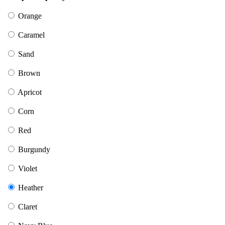
Orange
Caramel
Sand
Brown
Apricot
Corn
Red
Burgundy
Violet
Heather
Claret