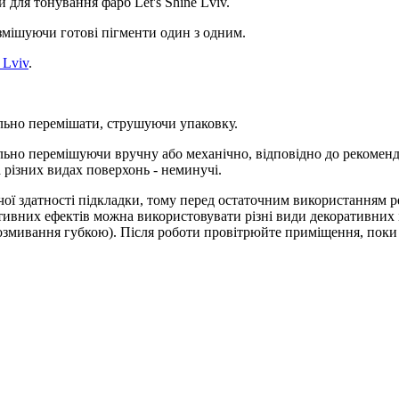
 для тонування фарб Let's Shine Lviv.
 змішуючи готові пігменти один з одним.
 Lviv
.
льно перемішати, струшуючи упаковку.
ельно перемішуючи вручну або механічно, відповідно до рекоме
 різних видах поверхонь - неминучі.
чої здатності підкладки, тому перед остаточним використанням р
ивних ефектів можна використовувати різні види декоративних ін
розмивання губкою). Після роботи провітрюйте приміщення, поки 