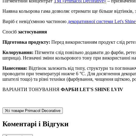
Пігментний концентрат
ТМ «Primacol Decorative»
– призначений
Наявна кольорова гама дозволяє отримати ще більше відтінків,
Виріб є невід'ємною частиною
декоративної системи Let's Shine
Спосіб
застосування
Підготовка продукту:
Перед використанням продукт слід рете
Колорування:
Пігменти слід повільно додавати до фарби, рет
шприца). Незначні зміни кольорового тону при використанні на
Нанесення:
Відтінок залежить від типу, структури та поглинаю
проводити при температурі нижче 6 °С. Для досягнення декорат
шпателі тощо) та різні техніки (фарбування, чищення щіткою, 
ВАРІАНТИ ТОНУВАННЯ
ФАРБИ LET'S SHINE LVIV
Усі товари Primacol Decorative
Коментарі і Відгуки