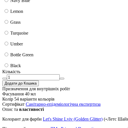
Navy Blue
Lemon
Grass
Turquoise
Umber
Bottle Green
Black
Кількість
Додати до Кошика
Призначення
для внутрішніх робіт
Фасування
40 мл
Колір
54 варіанти кольорів
Сертифікат
Санітарно-епідеміологічна експертиза
Опис та
властивості
Колорант для фарби
Let's Shine Lviv (Golden Glitter)
(«Летс Шайн 