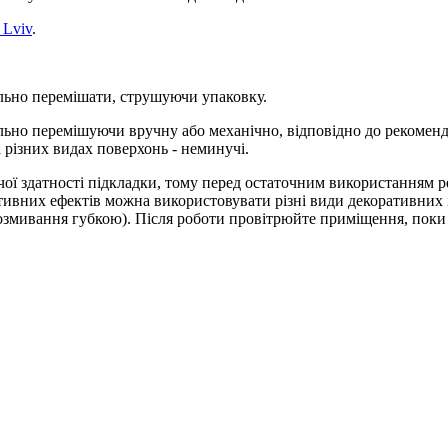
 Lviv
.
льно перемішати, струшуючи упаковку.
ельно перемішуючи вручну або механічно, відповідно до рекоме
 різних видах поверхонь - неминучі.
чої здатності підкладки, тому перед остаточним використанням р
ивних ефектів можна використовувати різні види декоративних ін
розмивання губкою). Після роботи провітрюйте приміщення, поки 