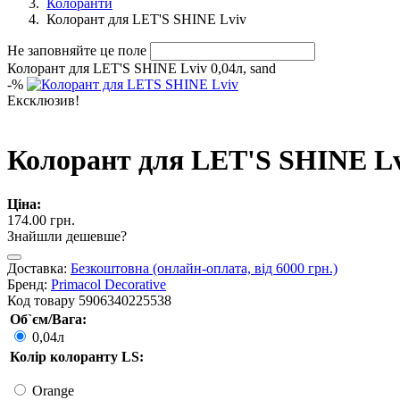
Колоранти
Колорант для LET'S SHINE Lviv
Не заповняйте це поле
Колорант для LET'S SHINE Lviv 0,04л, sand
-
%
Ексклюзив!
Колорант для LET'S SHINE Lvi
Ціна:
174.00 грн.
Знайшли дешевше?
Доставка:
Безкоштовна (онлайн-оплата, від 6000 грн.)
Бренд:
Primacol Decorative
Код товару
5906340225538
Об`єм/Вага:
0,04л
Колір колоранту LS:
Orange