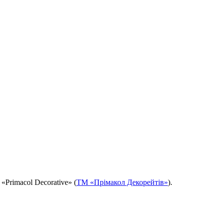
«Primacol Decorative» (
ТМ «Прімакол Декорейтів»
).