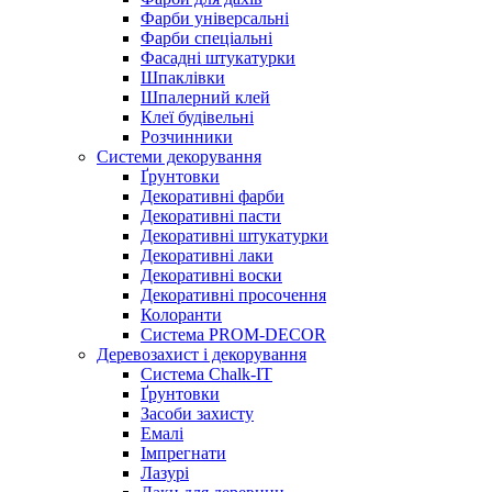
Фарби універсальні
Фарби спеціальні
Фасадні штукатурки
Шпаклівки
Шпалерний клей
Клеї будівельні
Розчинники
Системи декорування
Ґрунтовки
Декоративні фарби
Декоративні пасти
Декоративні штукатурки
Декоративні лаки
Декоративні воски
Декоративні просочення
Колоранти
Система PROM-DECOR
Деревозахист і декорування
Система Chalk-IT
Ґрунтовки
Засоби захисту
Емалі
Імпрегнати
Лазурі