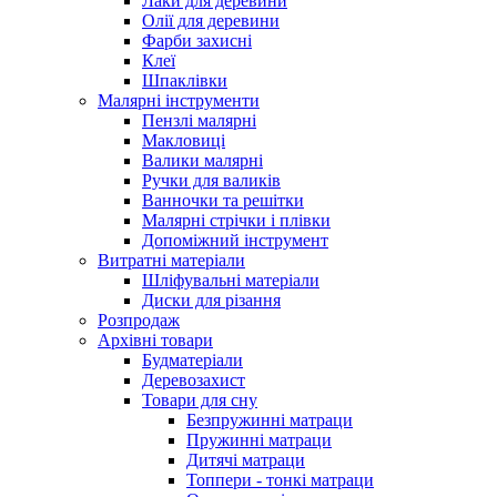
Лаки для деревини
Олії для деревини
Фарби захисні
Клеї
Шпаклівки
Малярні інструменти
Пензлі малярні
Макловиці
Валики малярні
Ручки для валиків
Ванночки та решітки
Малярні стрічки і плівки
Допоміжний інструмент
Витратні матеріали
Шліфувальні матеріали
Диски для різання
Розпродаж
Архівні товари
Будматеріали
Деревозахист
Товари для сну
Безпружинні матраци
Пружинні матраци
Дитячі матраци
Топпери - тонкі матраци