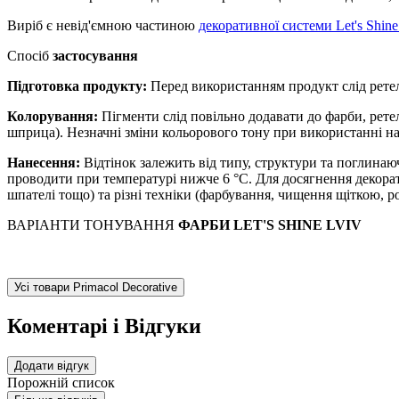
Виріб є невід'ємною частиною
декоративної системи Let's Shine
Спосіб
застосування
Підготовка продукту:
Перед використанням продукт слід рете
Колорування:
Пігменти слід повільно додавати до фарби, рет
шприца). Незначні зміни кольорового тону при використанні на
Нанесення:
Відтінок залежить від типу, структури та поглинаю
проводити при температурі нижче 6 °С. Для досягнення декорат
шпателі тощо) та різні техніки (фарбування, чищення щіткою, 
ВАРІАНТИ ТОНУВАННЯ
ФАРБИ LET'S SHINE LVIV
Усі товари Primacol Decorative
Коментарі і Відгуки
Додати відгук
Порожній список