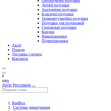
Ортопедичні подушки
Дитячі подушки
Анатомічні подушки
Класичні подушки
Терморегуляційні подушки
Подушки для подорожей
Спеціальні подушки
Ковдри
Наматрацники
Підматрацники
Акції
Поради
Доставка і оплата
Контакти
0
ua
ru
Логін
Реєстрація
BudBox
Системи декорування