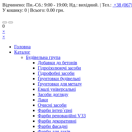
Відчинено:
Пн.-Сб.: 9:00 - 19:00; Нд.: вихідний.
|
Тел.:
+38 (067
У кошику:
0
| Всього:
0.00 грн.
0
×
×
Головна
Каталог
Будівельна група
Добавки до бетонів
Гідроізолюючі засоби
Гідрофобні засоби
Ґрунтовки будівельні
Ґрунтовки для металу
Емалі універсальні
Засоби догляду
Лаки
Очисні засоби
Фарби інтер`єрні
Фарби реноваційні V33
Фарби декоративні
Фарби фасадні
Фарби для дахів