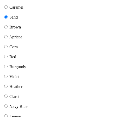
Caramel
Sand
Brown
Apricot
Corn
Red
Burgundy
Violet
Heather
Claret
Navy Blue
Lemon