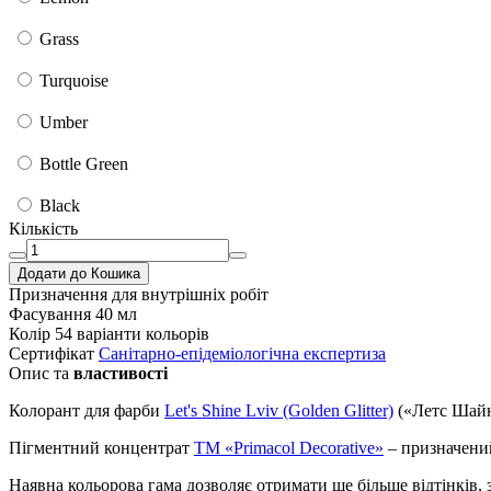
Grass
Turquoise
Umber
Bottle Green
Black
Кількість
Додати до Кошика
Призначення
для внутрішніх робіт
Фасування
40 мл
Колір
54 варіанти кольорів
Сертифікат
Санітарно-епідеміологічна експертиза
Опис та
властивості
Колорант для фарби
Let's Shine Lviv (Golden Glitter)
(«Летс Шайн 
Пігментний концентрат
ТМ «Primacol Decorative»
– призначений
Наявна кольорова гама дозволяє отримати ще більше відтінків,