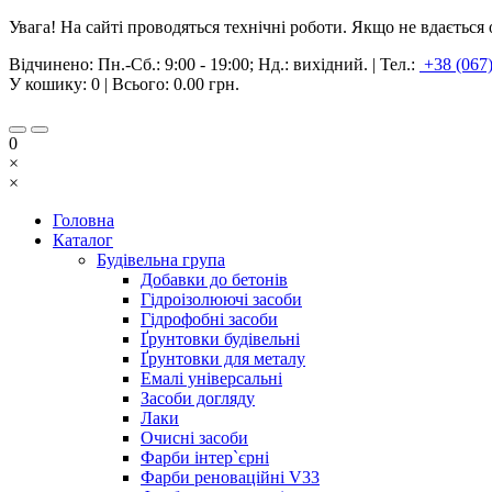
Увага! На сайті проводяться технічні роботи. Якщо не вдаєтьс
Відчинено:
Пн.-Сб.: 9:00 - 19:00; Нд.: вихідний.
|
Тел.:
+38 (067
У кошику:
0
| Всього:
0.00 грн.
0
×
×
Головна
Каталог
Будівельна група
Добавки до бетонів
Гідроізолюючі засоби
Гідрофобні засоби
Ґрунтовки будівельні
Ґрунтовки для металу
Емалі універсальні
Засоби догляду
Лаки
Очисні засоби
Фарби інтер`єрні
Фарби реноваційні V33