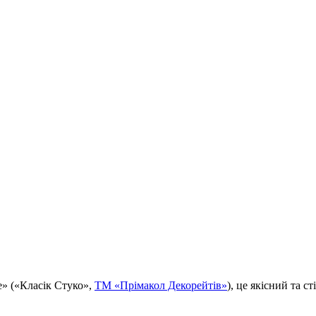
e» («Класік Стуко»,
ТМ «Прімакол Декорейтів»
), це якісний та 