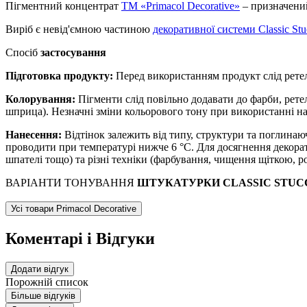
Пігментний концентрат
ТМ «Primacol Decorative»
– призначений
Виріб є невід'ємною частиною
декоративної системи Classic Stu
Спосіб
застосування
Підготовка продукту:
Перед використанням продукт слід рете
Колорування:
Пігменти слід повільно додавати до фарби, рет
шприца). Незначні зміни кольорового тону при використанні на
Нанесення:
Відтінок залежить від типу, структури та поглинаю
проводити при температурі нижче 6 °С. Для досягнення декорат
шпателі тощо) та різні техніки (фарбування, чищення щіткою, 
ВАРІАНТИ ТОНУВАННЯ
ШТУКАТУРКИ CLASSIC STUC
Усі товари Primacol Decorative
Коментарі і Відгуки
Додати відгук
Порожній список
Більше відгуків