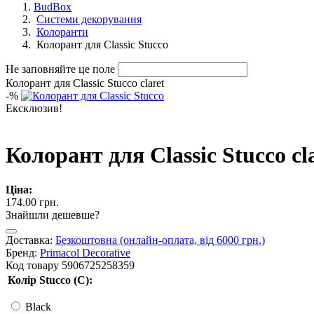
BudBox
Системи декорування
Колоранти
Колорант для Classic Stucco
Не заповняйте це поле
Колорант для Classic Stucco claret
-
%
Ексклюзив!
Колорант для Classic Stucco cl
Ціна:
174.00 грн.
Знайшли дешевше?
Доставка:
Безкоштовна (онлайн-оплата, від 6000 грн.)
Бренд:
Primacol Decorative
Код товару
5906725258359
Колір Stucco (C):
Black