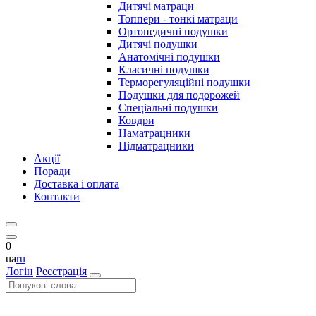
Дитячі матраци
Топпери - тонкі матраци
Ортопедичні подушки
Дитячі подушки
Анатомічні подушки
Класичні подушки
Терморегуляційні подушки
Подушки для подорожей
Спеціальні подушки
Ковдри
Наматрацники
Підматрацники
Акції
Поради
Доставка і оплата
Контакти
0
ua
ru
Логін
Реєстрація