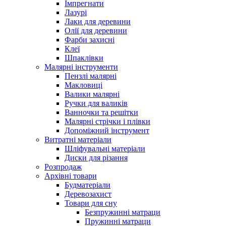
Імпрегнати
Лазурі
Лаки для деревини
Олії для деревини
Фарби захисні
Клеї
Шпаклівки
Малярні інструменти
Пензлі малярні
Макловиці
Валики малярні
Ручки для валиків
Ванночки та решітки
Малярні стрічки і плівки
Допоміжний інструмент
Витратні матеріали
Шліфувальні матеріали
Диски для різання
Розпродаж
Архівні товари
Будматеріали
Деревозахист
Товари для сну
Безпружинні матраци
Пружинні матраци