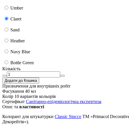
Umber
Claret
Sand
Heather
Navy Blue
Bottle Green
Кількість
Додати до Кошика
Призначення
для внутрішніх робіт
Фасування
40 мл
Колір
10 варіантів кольорів
Сертифікат
Санітарно-епідеміологічна експертиза
Опис та
властивості
Колорант для штукатурки
Classic Stucco
TM «Primacol Decorativ
Декорейтів»).