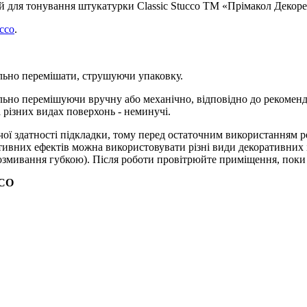
 для тонування штукатурки Classic Stucco ТМ «Прімакол Декоре
cco
.
льно перемішати, струшуючи упаковку.
ельно перемішуючи вручну або механічно, відповідно до рекоме
 різних видах поверхонь - неминучі.
чої здатності підкладки, тому перед остаточним використанням р
ивних ефектів можна використовувати різні види декоративних ін
розмивання губкою). Після роботи провітрюйте приміщення, поки 
CO