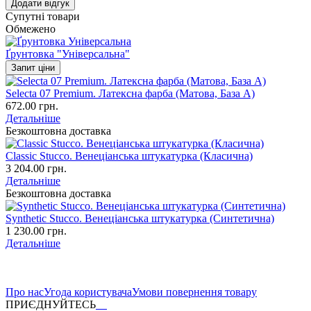
Додати відгук
Супутні товари
Обмежено
Ґрунтовка "Універсальна"
Запит ціни
Selecta 07 Premium. Латексна фарба (Матова, База А)
672.00 грн.
Детальніше
Безкоштовна доставка
Classic Stucco. Венеціанська штукатурка (Класична)
3 204.00 грн.
Детальніше
Безкоштовна доставка
Synthetic Stucco. Венеціанська штукатурка (Синтетична)
1 230.00 грн.
Детальніше
Про нас
Угода користувача
Умови повернення товару
ПРИЄДНУЙТЕСЬ