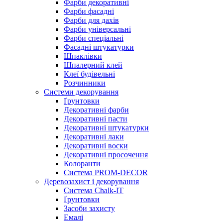
Фарби декоративні
Фарби фасадні
Фарби для дахів
Фарби універсальні
Фарби спеціальні
Фасадні штукатурки
Шпаклівки
Шпалерний клей
Клеї будівельні
Розчинники
Системи декорування
Ґрунтовки
Декоративні фарби
Декоративні пасти
Декоративні штукатурки
Декоративні лаки
Декоративні воски
Декоративні просочення
Колоранти
Система PROM-DECOR
Деревозахист і декорування
Система Chalk-IT
Ґрунтовки
Засоби захисту
Емалі