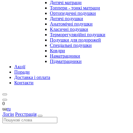
Дитячі матраци
Топпери - тонкі матраци
Ортопедичні подушки
Дитячі подушки
Анатомічні подушки
Класичні подушки
Терморегуляційні подушки
Подушки для подорожей
Спеціальні подушки
Ковдри
Наматрацники
Підматрацники
Акції
Поради
Доставка і оплата
Контакти
0
ua
ru
Логін
Реєстрація