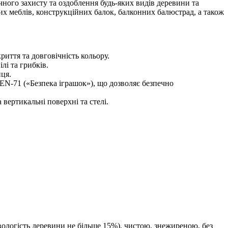
ого захисту та оздоблення будь-яких видів деревини та
вих меблів, конструкційних балок, балконних балюстрад, а також
риття та довговічність кольору.
лі та грибків.
нця.
 EN-71 («Безпека іграшок»), що дозволяє безпечно
вертикальні поверхні та стелі.
вологість деревини не більше 15%), чистою, знежиреною, без