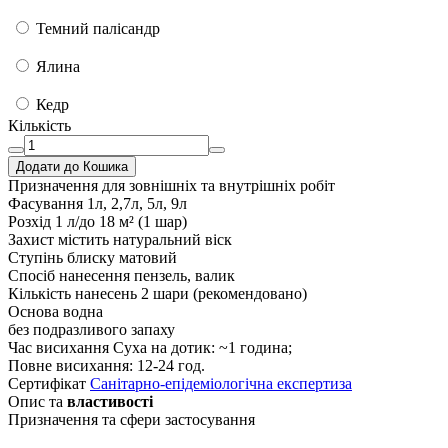
Темний палісандр
Ялина
Кедр
Кількість
Додати до Кошика
Призначення
для зовнішніх та внутрішніх робіт
Фасування
1л, 2,7л, 5л, 9л
Розхід
1 л/до 18 м² (1 шар)
Захист
містить натуральний віск
Ступінь блиску
матовий
Спосіб нанесення
пензель, валик
Кількість нанесень
2 шари (рекомендовано)
Основа
водна
без подразливого запаху
Час висихання
Суха на дотик: ~1 година;
Повне висихання: 12-24 год.
Сертифікат
Санітарно-епідеміологічна експертиза
Опис та
властивості
Призначення та сфери застосування