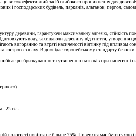
це високоефективний засіб глибокого проникнення для довговічн
лових і господарських будівель, парканів, альтанок, пергол, садо
руктуру деревини, гарантуючи максимальну адгезію, стійкість пок
відштовхують воду, захищаючи деревину від гниття, утворення цві
ігають вигоранню та втраті насиченості відтінку під впливом со
та гострого запаху. Відповідає європейському стандарту безпеки
апобігає розбризкуванню та утворенню патьоків при нанесенні на 
першого)
. 25 г/л.
сній вологості повітря не більше 75%. Поверхня має бути сухою (