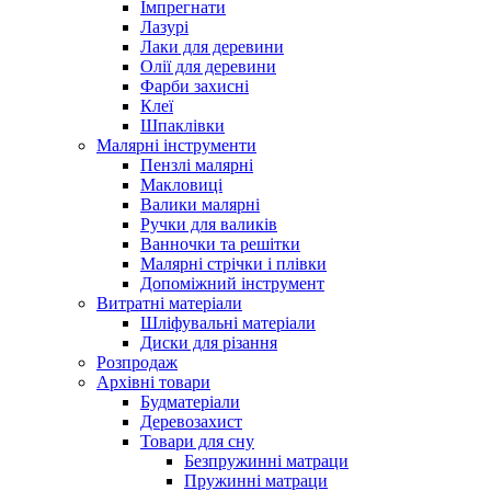
Імпрегнати
Лазурі
Лаки для деревини
Олії для деревини
Фарби захисні
Клеї
Шпаклівки
Малярні інструменти
Пензлі малярні
Макловиці
Валики малярні
Ручки для валиків
Ванночки та решітки
Малярні стрічки і плівки
Допоміжний інструмент
Витратні матеріали
Шліфувальні матеріали
Диски для різання
Розпродаж
Архівні товари
Будматеріали
Деревозахист
Товари для сну
Безпружинні матраци
Пружинні матраци