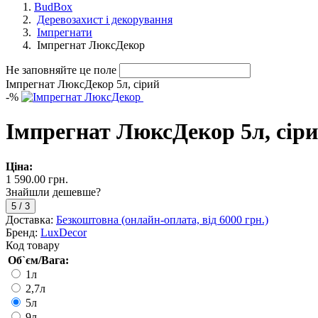
BudBox
Деревозахист і декорування
Імпрегнати
Імпрегнат ЛюксДекор
Не заповняйте це поле
Імпрегнат ЛюксДекор 5л, сірий
-
%
Імпрегнат ЛюксДекор 5л, сір
Ціна:
1 590.00 грн.
Знайшли дешевше?
5
/
3
Доставка:
Безкоштовна (онлайн-оплата, від 6000 грн.)
Бренд:
LuxDecor
Код товару
Об`єм/Вага:
1л
2,7л
5л
9л