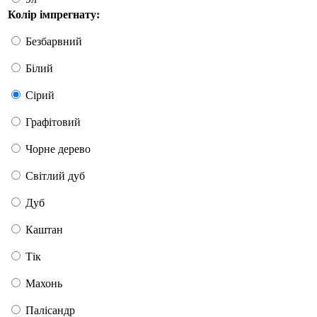
Колір імпрегнату:
Безбарвний
Білий
Сірий
Графітовий
Чорне дерево
Світлий дуб
Дуб
Каштан
Тік
Махонь
Палісандр