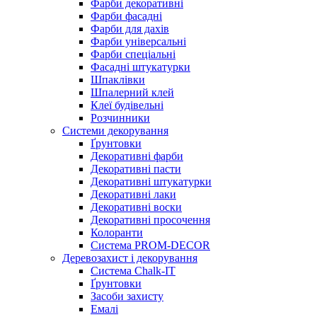
Фарби декоративні
Фарби фасадні
Фарби для дахів
Фарби універсальні
Фарби спеціальні
Фасадні штукатурки
Шпаклівки
Шпалерний клей
Клеї будівельні
Розчинники
Системи декорування
Ґрунтовки
Декоративні фарби
Декоративні пасти
Декоративні штукатурки
Декоративні лаки
Декоративні воски
Декоративні просочення
Колоранти
Система PROM-DECOR
Деревозахист і декорування
Система Chalk-IT
Ґрунтовки
Засоби захисту
Емалі