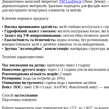
Декоративно-захисний імпрегнат
TM LuxDecor
(Люкс Декор) — 
деревопохідних матеріалів. Ідеально підходить для фасадів жит
для внутрішніх інтер'єрних елементів та меблів.
Ключові переваги продукту
•
Висока проникаюча здатність:
засіб глибоко всотується у ст
•
Гідрофобний захист з воском:
містить натуральні воски, які 
•
Захист від УФ-випромінювання:
світлостійкі пігменти запоб
•
Екологічність та безпечність:
водна основа, без розчинників 
використовувати засіб у дитячих кімнатах та на майданчиках.
•
Зручна "желеподібна" консистенція:
напіврідка структура з
Технічні характеристики
Час висихання на дотик:
приблизно через 1 годину
Нанесення другого шару:
через 1–2 години (після висихання 
Рекомендована кількість шарів:
2 шари
Розчинник:
вода (за потреби до 10%)
Очищення інструменту:
гаряча вода з миючим засобом
Вміст ЛОС:
ліміт 130 г/л (кат. A/e/FW). Фактичний вміст — макс
Спосіб
застосування
Підготовка поверхні
Роботи виконувати при температурі від +5˚С до +30˚С та відно