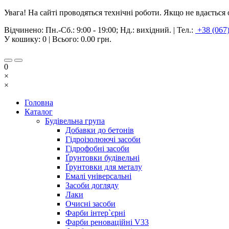
Увага! На сайті проводяться технічні роботи. Якщо не вдаєтьс
Відчинено:
Пн.-Сб.: 9:00 - 19:00; Нд.: вихідний.
|
Тел.:
+38 (067
У кошику:
0
| Всього:
0.00 грн.
0
×
×
Головна
Каталог
Будівельна група
Добавки до бетонів
Гідроізолюючі засоби
Гідрофобні засоби
Ґрунтовки будівельні
Ґрунтовки для металу
Емалі універсальні
Засоби догляду
Лаки
Очисні засоби
Фарби інтер`єрні
Фарби реноваційні V33