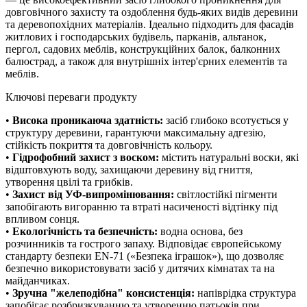
довговічного захисту та оздоблення будь-яких видів деревини
та деревопохідних матеріалів. Ідеально підходить для фасадів
житлових і господарських будівель, парканів, альтанок,
пергол, садових меблів, конструкційних балок, балконних
балюстрад, а також для внутрішніх інтер'єрних елементів та
меблів.
Ключові переваги продукту
•
Висока проникаюча здатність:
засіб глибоко всотується у
структуру деревини, гарантуючи максимальну адгезію,
стійкість покриття та довговічність кольору.
•
Гідрофобний захист з воском:
містить натуральні воски, які
відштовхують воду, захищаючи деревину від гниття,
утворення цвілі та грибків.
•
Захист від УФ-випромінювання:
світлостійкі пігменти
запобігають вигоранню та втраті насиченості відтінку під
впливом сонця.
•
Екологічність та безпечність:
водна основа, без
розчинників та гострого запаху. Відповідає європейському
стандарту безпеки EN-71 («Безпека іграшок»), що дозволяє
безпечно використовувати засіб у дитячих кімнатах та на
майданчиках.
•
Зручна "желеподібна" консистенція:
напіврідка структура
запобігає розбризкуванню та утворенню патьоків при