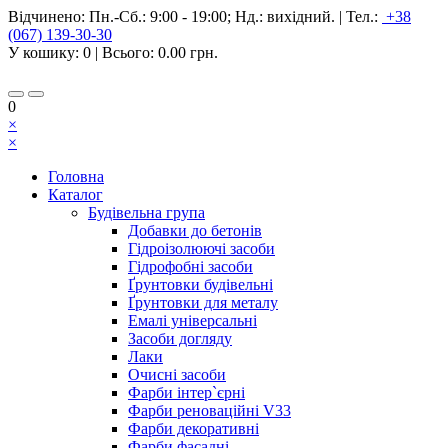
Відчинено:
Пн.-Сб.: 9:00 - 19:00; Нд.: вихідний.
|
Тел.:
+38
(067) 139-30-30
У кошику:
0
| Всього:
0.00 грн.
0
×
×
Головна
Каталог
Будівельна група
Добавки до бетонів
Гідроізолюючі засоби
Гідрофобні засоби
Ґрунтовки будівельні
Ґрунтовки для металу
Емалі універсальні
Засоби догляду
Лаки
Очисні засоби
Фарби інтер`єрні
Фарби реноваційні V33
Фарби декоративні
Фарби фасадні