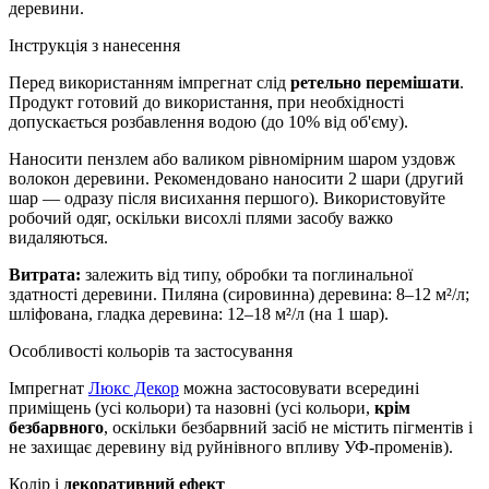
деревини.
Інструкція з нанесення
Перед використанням імпрегнат слід
ретельно перемішати
.
Продукт готовий до використання, при необхідності
допускається розбавлення водою (до 10% від об'єму).
Наносити пензлем або валиком рівномірним шаром уздовж
волокон деревини. Рекомендовано наносити 2 шари (другий
шар — одразу після висихання першого). Використовуйте
робочий одяг, оскільки висохлі плями засобу важко
видаляються.
Витрата:
залежить від типу, обробки та поглинальної
здатності деревини. Пиляна (сировинна) деревина: 8–12 м²/л;
шліфована, гладка деревина: 12–18 м²/л (на 1 шар).
Особливості кольорів та застосування
Імпрегнат
Люкс Декор
можна застосовувати всередині
приміщень (усі кольори) та назовні (усі кольори,
крім
безбарвного
, оскільки безбарвний засіб не містить пігментів і
не захищає деревину від руйнівного впливу УФ-променів).
Колір і
декоративний ефект