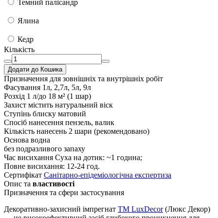
Темний палісандр
Ялина
Кедр
Кількість
Додати до Кошика
Призначення
для зовнішніх та внутрішніх робіт
Фасування
1л, 2,7л, 5л, 9л
Розхід
1 л/до 18 м² (1 шар)
Захист
містить натуральний віск
Ступінь блиску
матовий
Спосіб нанесення
пензель, валик
Кількість нанесень
2 шари (рекомендовано)
Основа
водна
без подразливого запаху
Час висихання
Суха на дотик: ~1 година;
Повне висихання: 12-24 год.
Сертифікат
Санітарно-епідеміологічна експертиза
Опис та
властивості
Призначення та сфери застосування
Декоративно-захисний імпрегнат
TM LuxDecor
(Люкс Декор)
— це високоефективний засіб глибокого проникнення для