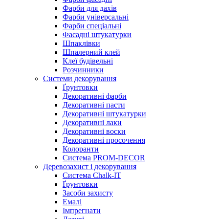
Фарби для дахів
Фарби універсальні
Фарби спеціальні
Фасадні штукатурки
Шпаклівки
Шпалерний клей
Клеї будівельні
Розчинники
Системи декорування
Ґрунтовки
Декоративні фарби
Декоративні пасти
Декоративні штукатурки
Декоративні лаки
Декоративні воски
Декоративні просочення
Колоранти
Система PROM-DECOR
Деревозахист і декорування
Система Chalk-IT
Ґрунтовки
Засоби захисту
Емалі
Імпрегнати