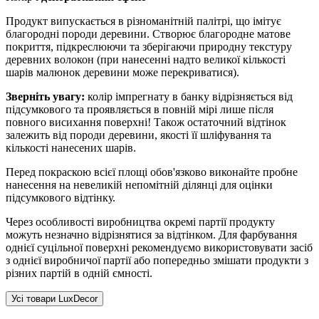
Продукт випускається в різноманітній палітрі, що імітує
благородні породи деревини. Створює благородне матове
покриття, підкреслюючи та зберігаючи природну текстуру
деревних волокон (при нанесенні надто великої кількості
шарів малюнок деревини може перекриватися).
Зверніть увагу:
колір імпрегнату в банку відрізняється від
підсумкового та проявляється в повній мірі лише після
повного висихання поверхні! Також остаточний відтінок
залежить від породи деревини, якості її шліфування та
кількості нанесених шарів.
Перед покраскою всієї площі обов'язково виконайте пробне
нанесення на невеликій непомітній ділянці для оцінки
підсумкового відтінку.
Через особливості виробництва окремі партії продукту
можуть незначно відрізнятися за відтінком. Для фарбування
однієї суцільної поверхні рекомендуємо використовувати засіб
з однієї виробничої партії або попередньо змішати продукти з
різних партій в одній ємності.
Усі товари LuxDecor