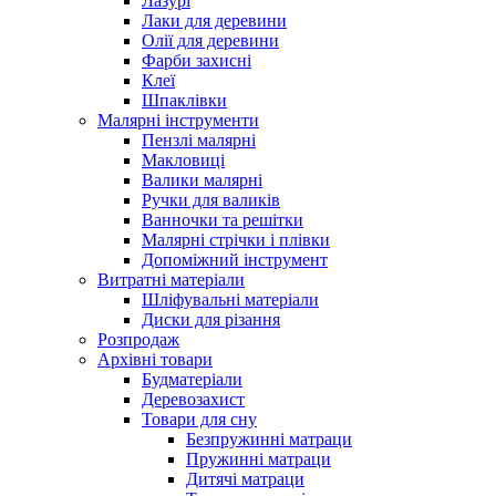
Лазурі
Лаки для деревини
Олії для деревини
Фарби захисні
Клеї
Шпаклівки
Малярні інструменти
Пензлі малярні
Макловиці
Валики малярні
Ручки для валиків
Ванночки та решітки
Малярні стрічки і плівки
Допоміжний інструмент
Витратні матеріали
Шліфувальні матеріали
Диски для різання
Розпродаж
Архівні товари
Будматеріали
Деревозахист
Товари для сну
Безпружинні матраци
Пружинні матраци
Дитячі матраци