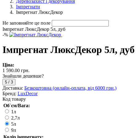
Деревозахист і декорування
Імпрегнати
Імпрегнат ЛюксДекор
Не заповняйте це поле
Імпрегнат ЛюксДекор 5л, дуб
-
%
Імпрегнат ЛюксДекор 5л, дуб
Ціна:
1 590.00 грн.
Знайшли дешевше?
5
/
3
Доставка:
Безкоштовна (онлайн-оплата, від 6000 грн.)
Бренд:
LuxDecor
Код товару
Об`єм/Вага:
1л
2,7л
5л
9л
Колір імпрегнату: