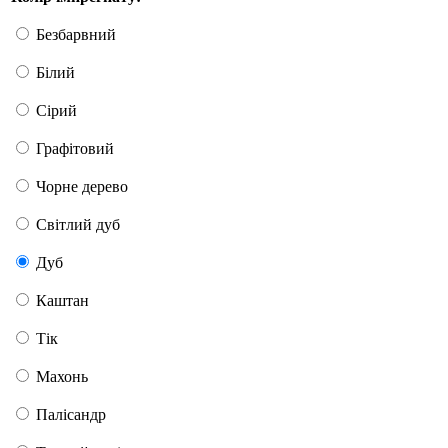
Безбарвний
Білий
Сірий
Графітовий
Чорне дерево
Світлий дуб
Дуб
Каштан
Тік
Махонь
Палісандр