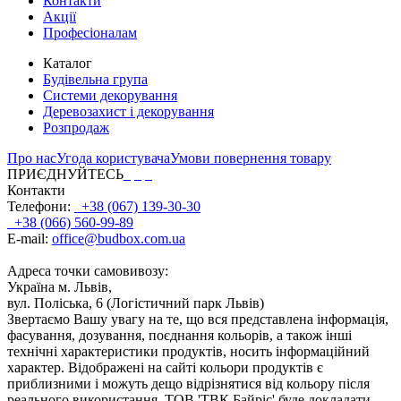
Контакти
Акції
Професіоналам
Каталог
Будівельна група
Системи декорування
Деревозахист і декорування
Розпродаж
Про нас
Угода користувача
Умови повернення товару
ПРИЄДНУЙТЕСЬ
Контакти
Телефони:
+38 (067) 139-30-30
+38 (066) 560-99-89
E-mail:
office@budbox.com.ua
Адреса точки самовивозу:
Україна м. Львів,
вул. Поліська, 6 (Логістичний парк Львів)
Звертаємо Вашу увагу на те, що вся представлена інформація,
фасування, дозування, поєднання кольорів, а також інші
технічні характеристики продуктів, носить інформаційний
характер. Відображені на сайті кольори продуктів є
приблизними і можуть дещо відрізнятися від кольору після
реального використання. ТОВ 'ТВК Байріс' буде докладати