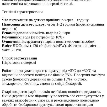
нанесенні на вертикальні поверхні та стелі.
Технічні характеристики
Час висихання на дотик:
приблизно через 1 годину
Нанесення другого шару:
через 1–2 години (після висихання
першого)
Рекомендована кількість шарів:
2 шари
Розчинник:
вода (за потреби до 10%)
Очищення інструменту:
гаряча вода з миючим засобом
Вміст ЛОС:
ліміт 130 г/л (кат. A/e/FW). Фактичний вміст —
макс. 25 г/л.
Спосіб
застосування
Підготовка поверхні
Роботи виконувати при температурі від +5˚С до +30˚С та
відносній вологості повітря не більше 75%. Поверхня має бути
сухою (вологість деревини не більше 15%), чистою,
знежиреною, без пилу, смоли та слідів біокорозії.
Старі покриття фарб чи лаків необхідно повністю видалити.
Якщо деревина має підвищену вологість або експлуатується у
важких атмосферних умовах, її рекомендовано попередньо
обробити безбарвною грунтувальною просоченням для