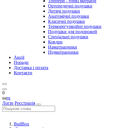
Топпери - тонкі матраци
Ортопедичні подушки
Дитячі подушки
Анатомічні подушки
Класичні подушки
Терморегуляційні подушки
Подушки для подорожей
Спеціальні подушки
Ковдри
Наматрацники
Підматрацники
Акції
Поради
Доставка і оплата
Контакти
0
ua
ru
Логін
Реєстрація
BudBox