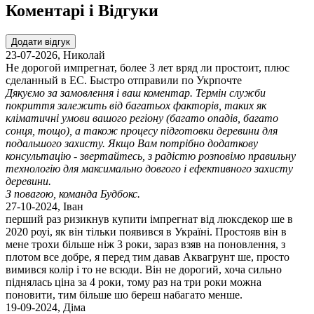
Коментарі і Відгуки
Додати відгук
23-07-2026
,
Николай
Не дорогой импрегнат, более 3 лет вряд ли простоит, плюс
сделанный в ЕС. Быстро отправили по Укрпочте
Дякуємо за замовлення і ваш коментар. Термін служби
покриття залежить від багатьох факторів, таких як
кліматичні умови вашого регіону (багато опадів, багато
сонця, тощо), а також процесу підготовки деревини для
подальшого захисту. Якщо Вам потрібно додаткову
консультацію - звертайтесь, з радістю розповімо правильну
технологію для максимально довгого і ефективного захисту
деревини.
З повагою, команда Будбокс.
27-10-2024
,
Іван
перший раз ризикнув купити імпрегнат від люксдекор ше в
2020 роуі, як він тільки появився в Україні. Простояв він в
мене трохи більше ніж 3 роки, зараз взяв на поновлення, з
плотом все добре, я перед тим давав Аквагрунт ше, просто
вимився колір і то не всюди. Він не дорогий, хоча сильно
піднялась ціна за 4 роки, тому раз на три роки можна
поновити, тим більше шо береш набагато менше.
19-09-2024
,
Діма