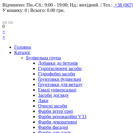
Відчинено:
Пн.-Сб.: 9:00 - 19:00; Нд.: вихідний.
|
Тел.:
+38 (067
У кошику:
0
| Всього:
0.00 грн.
0
×
×
Головна
Каталог
Будівельна група
Добавки до бетонів
Гідроізолюючі засоби
Гідрофобні засоби
Ґрунтовки будівельні
Ґрунтовки для металу
Емалі універсальні
Засоби догляду
Лаки
Очисні засоби
Фарби інтер`єрні
Фарби реноваційні V33
Фарби декоративні
Фарби фасадні
Фарби для дахів