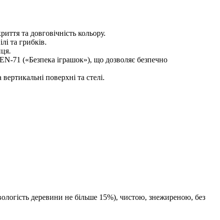
риття та довговічність кольору.
лі та грибків.
нця.
 EN-71 («Безпека іграшок»), що дозволяє безпечно
вертикальні поверхні та стелі.
вологість деревини не більше 15%), чистою, знежиреною, без