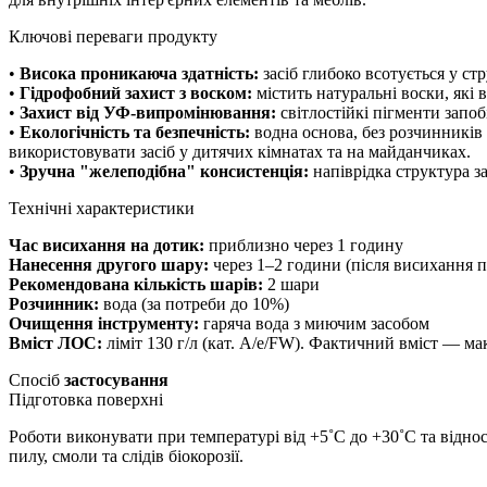
Ключові переваги продукту
•
Висока проникаюча здатність:
засіб глибоко всотується у ст
•
Гідрофобний захист з воском:
містить натуральні воски, які 
•
Захист від УФ-випромінювання:
світлостійкі пігменти запоб
•
Екологічність та безпечність:
водна основа, без розчинників 
використовувати засіб у дитячих кімнатах та на майданчиках.
•
Зручна "желеподібна" консистенція:
напіврідка структура з
Технічні характеристики
Час висихання на дотик:
приблизно через 1 годину
Нанесення другого шару:
через 1–2 години (після висихання 
Рекомендована кількість шарів:
2 шари
Розчинник:
вода (за потреби до 10%)
Очищення інструменту:
гаряча вода з миючим засобом
Вміст ЛОС:
ліміт 130 г/л (кат. A/e/FW). Фактичний вміст — макс
Спосіб
застосування
Підготовка поверхні
Роботи виконувати при температурі від +5˚С до +30˚С та відно
пилу, смоли та слідів біокорозії.