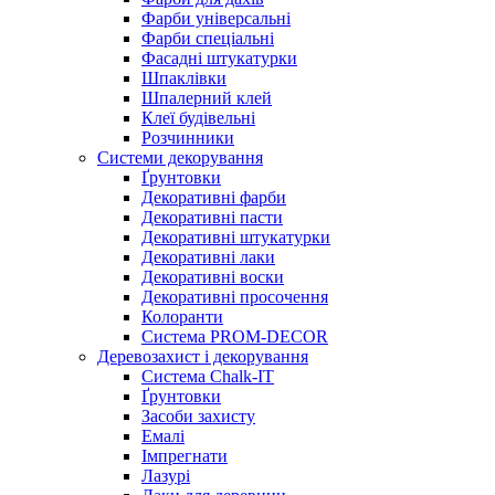
Фарби універсальні
Фарби спеціальні
Фасадні штукатурки
Шпаклівки
Шпалерний клей
Клеї будівельні
Розчинники
Системи декорування
Ґрунтовки
Декоративні фарби
Декоративні пасти
Декоративні штукатурки
Декоративні лаки
Декоративні воски
Декоративні просочення
Колоранти
Система PROM-DECOR
Деревозахист і декорування
Система Chalk-IT
Ґрунтовки
Засоби захисту
Емалі
Імпрегнати
Лазурі