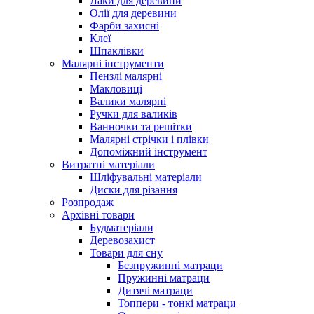
Лаки для деревини
Олії для деревини
Фарби захисні
Клеї
Шпаклівки
Малярні інструменти
Пензлі малярні
Макловиці
Валики малярні
Ручки для валиків
Ванночки та решітки
Малярні стрічки і плівки
Допоміжний інструмент
Витратні матеріали
Шліфувальні матеріали
Диски для різання
Розпродаж
Архівні товари
Будматеріали
Деревозахист
Товари для сну
Безпружинні матраци
Пружинні матраци
Дитячі матраци
Топпери - тонкі матраци