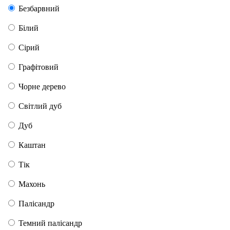
Безбарвний
Білий
Сірий
Графітовий
Чорне дерево
Світлий дуб
Дуб
Каштан
Тік
Махонь
Палісандр
Темний палісандр