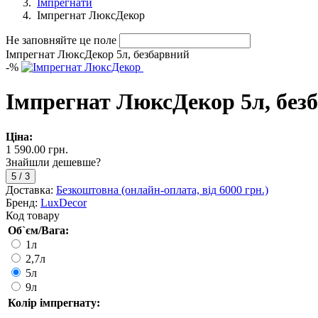
Імпрегнати
Імпрегнат ЛюксДекор
Не заповняйте це поле
Імпрегнат ЛюксДекор 5л, безбарвний
-
%
Імпрегнат ЛюксДекор 5л, без
Ціна:
1 590.00 грн.
Знайшли дешевше?
5
/
3
Доставка:
Безкоштовна (онлайн-оплата, від 6000 грн.)
Бренд:
LuxDecor
Код товару
Об`єм/Вага:
1л
2,7л
5л
9л
Колір імпрегнату: