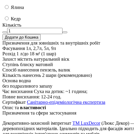
Ялина
Кедр
Кількість
Додати до Кошика
Призначення
для зовнішніх та внутрішніх робіт
Фасування
1л, 2,7л, 5л, 9л
Розхід
1 л/до 18 м² (1 шар)
Захист
містить натуральний віск
Ступінь блиску
матовий
Спосіб нанесення
пензель, валик
Кількість нанесень
2 шари (рекомендовано)
Основа
водна
без подразливого запаху
Час висихання
Суха на дотик: ~1 година;
Повне висихання: 12-24 год.
Сертифікат
Санітарно-епідеміологічна експертиза
Опис та
властивості
Призначення та сфери застосування
Декоративно-захисний імпрегнат
TM LuxDecor
(Люкс Декор) — 
деревопохідних матеріалів. Ідеально підходить для фасадів жит
для внутрішніх інтер'єрних елементів та меблів.