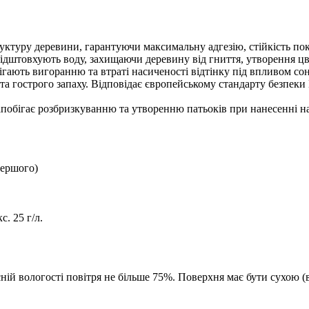
руктуру деревини, гарантуючи максимальну адгезію, стійкість пок
відштовхують воду, захищаючи деревину від гниття, утворення цві
ігають вигоранню та втраті насиченості відтінку під впливом со
та гострого запаху. Відповідає європейському стандарту безпеки
апобігає розбризкуванню та утворенню патьоків при нанесенні на 
першого)
. 25 г/л.
сній вологості повітря не більше 75%. Поверхня має бути сухою (