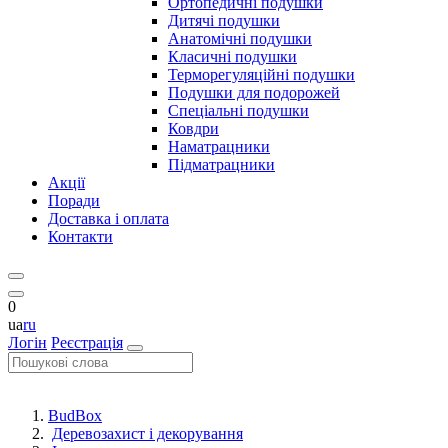
Ортопедичні подушки
Дитячі подушки
Анатомічні подушки
Класичні подушки
Терморегуляційні подушки
Подушки для подорожей
Спеціальні подушки
Ковдри
Наматрацники
Підматрацники
Акції
Поради
Доставка і оплата
Контакти
0
ua
ru
Логін
Реєстрація
BudBox
Деревозахист і декорування