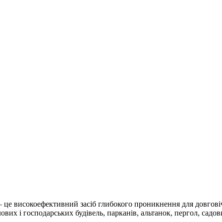
це високоефективний засіб глибокого проникнення для довговічн
лових і господарських будівель, парканів, альтанок, пергол, садо