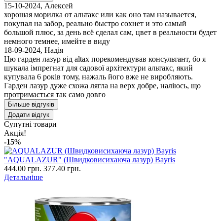
15-10-2024
,
Алексей
хорошая морилка от альтакс или как оно там называется,
покупал на забор, реально быстро сохнет и это самый
большой плюс, за день всё сделал сам, цвет в реальности будет
немного темнее, имейте в виду
18-09-2024
,
Надія
Цю гарден лазур від altax порекомендував консультант, бо я
шукала імпрегнат для садової архітектури альтакс, який
купувала 6 років тому, нажаль його вже не виробляють.
Гарден лазур дуже схожа лягла на верх добре, наліюсь, що
протримається так само довго
Більше відгуків
Додати відгук
Супутні товари
Акція!
-15
%
"AQUALAZUR" (Швидковисихаюча лазур) Bayris
444.00 грн.
377.40 грн.
Детальніше