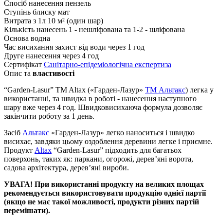
Спосіб нанесення
пензель
Ступінь блиску
мат
Витрата з 1л
10 м² (один шар)
Кількість нанесень
1 - нешліфована та 1-2 - шліфована
Основа
водна
Час висихання
захист від води через 1 год
Друге нанесення
через 4 год
Сертифікат
Санітарно-епідеміологічна експертиза
Опис та
властивості
“Garden-Lasur” TM Altax («Гарден-Лазур»
TM Альтакс
) легка у
використанні, та швидка в роботі - нанесення наступного
шару вже через 4 год. Швидковисихаюча формула дозволяє
закінчити роботу за 1 день.
Засіб
Альтакс
«Гарден-Лазур» легко наноситься і швидко
висихає, завдяки цьому оздоблення деревини легке і приємне.
Продукт
Altax
“Garden-Lasur” підходить для багатьох
поверхонь, таких як: паркани, огорожі, дерев’яні ворота,
садова архітектура, дерев’яні вироби.
УВАГА! При використанні продукту на великих площах
рекомендується використовувати продукцію однієї партії
(якщо не має такої можливості, продукти різних партій
перемішати).