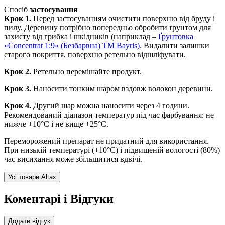
Спосіб
застосування
Крок 1.
Перед застосуванням очистити поверхню від бруду і
пилу. Деревину потрібно попередньо обробити ґрунтом для
захисту від грибка і шкідників (наприклад –
Ґрунтовка
«Concentrat 1:9» (Безбарвна) TM Bayris)
. Видалити залишки
старого покриття, поверхню ретельно відшліфувати.
Крок 2.
Ретельно перемішайте продукт.
Крок 3.
Наносити тонким шаром вздовж волокон деревини.
Крок 4.
Другий шар можна наносити через 4 години.
Рекомендований діапазон температур під час фарбування: не
нижче +10°C і не вище +25°C.
Переморожений препарат не придатний для використання.
При низькій температурі (+10°C) і підвищеній вологості (80%)
час висихання може збільшитися вдвічі.
Усі товари Altax
Коментарі і Відгуки
Додати відгук