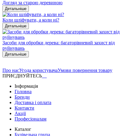
Догляд за старою деревиною
Детальніше
Коли шліфувати, а коли ні?
Детальніше
Засоби для обробки дерева: багаторівневий захист від
руйнувань
Детальніше
Про нас
Угода користувача
Умови повернення товару
ПРИЄДНУЙТЕСЬ
Інформація
Головна
Бренди
Доставка і оплата
Контакти
Акції
Професіоналам
Каталог
Будівельна група