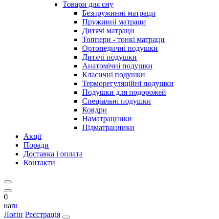
Товари для сну
Безпружинні матраци
Пружинні матраци
Дитячі матраци
Топпери - тонкі матраци
Ортопедичні подушки
Дитячі подушки
Анатомічні подушки
Класичні подушки
Терморегуляційні подушки
Подушки для подорожей
Спеціальні подушки
Ковдри
Наматрацники
Підматрацники
Акції
Поради
Доставка і оплата
Контакти
0
ua
ru
Логін
Реєстрація