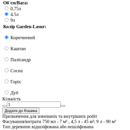
Об`єм/Вага:
0,75л
4.5л
9л
Колір Garden-Lasur:
Коричневий
Каштан
Палісандр
Сосна
Горіх
Дуб
Кількість
Додати до Кошика
Призначення
для зовнішніх та внутрішніх робіт
Фасування/витрати
750 мл - 7 м² , 4,5 л - 45 м²; 9 л - 90 м²
Тип деревини
відшліфована або нешліфована