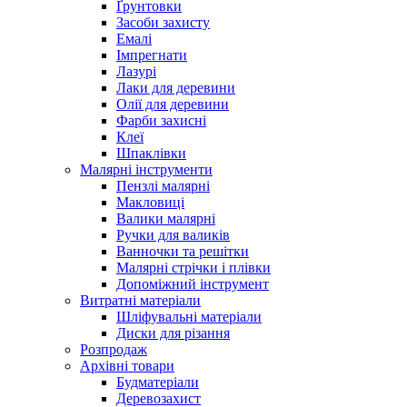
Ґрунтовки
Засоби захисту
Емалі
Імпрегнати
Лазурі
Лаки для деревини
Олії для деревини
Фарби захисні
Клеї
Шпаклівки
Малярні інструменти
Пензлі малярні
Макловиці
Валики малярні
Ручки для валиків
Ванночки та решітки
Малярні стрічки і плівки
Допоміжний інструмент
Витратні матеріали
Шліфувальні матеріали
Диски для різання
Розпродаж
Архівні товари
Будматеріали
Деревозахист