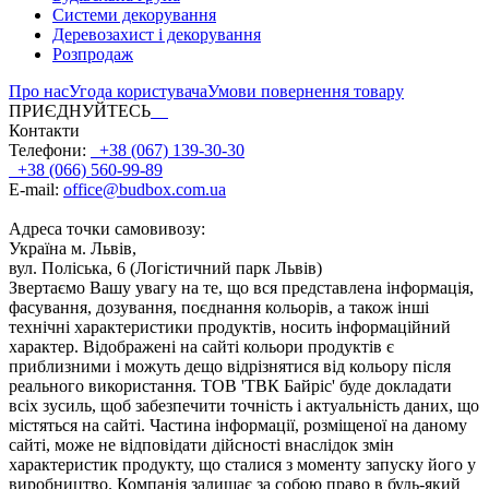
Системи декорування
Деревозахист і декорування
Розпродаж
Про нас
Угода користувача
Умови повернення товару
ПРИЄДНУЙТЕСЬ
Контакти
Телефони:
+38 (067) 139-30-30
+38 (066) 560-99-89
E-mail:
office@budbox.com.ua
Адреса точки самовивозу:
Україна м. Львів,
вул. Поліська, 6 (Логістичний парк Львів)
Звертаємо Вашу увагу на те, що вся представлена інформація,
фасування, дозування, поєднання кольорів, а також інші
технічні характеристики продуктів, носить інформаційний
характер. Відображені на сайті кольори продуктів є
приблизними і можуть дещо відрізнятися від кольору після
реального використання. ТОВ 'ТВК Байріс' буде докладати
всіх зусиль, щоб забезпечити точність і актуальність даних, що
містяться на сайті. Частина інформації, розміщеної на даному
сайті, може не відповідати дійсності внаслідок змін
характеристик продукту, що сталися з моменту запуску його у
виробництво. Компанія залишає за собою право в будь-який