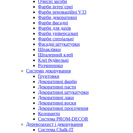
Очисні засоби
Фарби інтер`єрні
Фарби реноваційні V33
Фарби декоративні
Фарби фасадні
Фарби для дахів
Фарби універсальні
Фарби спеціальні
Фасадні штукатурки
Шпаклівки
Шпалерний клей
Клеї будівельні
Розчинники
Системи декорування
Ґрунтовки
Декоративні фарби
Декоративні пасти
Декоративні штукатурки
Декоративні лаки
Декоративні воски
Декоративні просочення
Колоранти
Система PROM-DECOR
Деревозахист і декорування
Система Chalk-IT