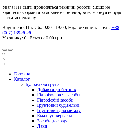
Увага! На сайті проводяться технічні роботи. Якщо не
вдається оформити замовлення онлайн, зателефонуйте будь-
ласка менеджеру.
Відчинено:
Пн.-Сб.: 9:00 - 19:00; Нд.: вихідний.
|
Тел.:
+38
(067) 139-30-30
У кошику:
0
| Всього:
0.00 грн.
0
×
×
Головна
Каталог
Будівельна група
Добавки до бетонів
Гідроізолюючі засоби
Гідрофобні засоби
Ґрунтовки будівельні
Ґрунтовки для металу
Емалі універсальні
Засоби догляду
Лаки