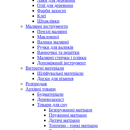
Лаки для деревини
Олії для деревини
Фарби захисні
Клеї
Шпаклівки
Малярні інструменти
Пензлі малярні
Макловиці
Валики малярні
Ручки для валиків
Ванночки та решітки
Малярні стрічки і плівки
Допоміжний інструмент
Витратні матеріали
Шліфувальні матеріали
Диски для різання
Розпродаж
Архівні товари
Будматеріали
Деревозахист
Товари для сну
Безпружинні матраци
Пружинні матраци
Дитячі матраци
Топпери - тонкі матраци