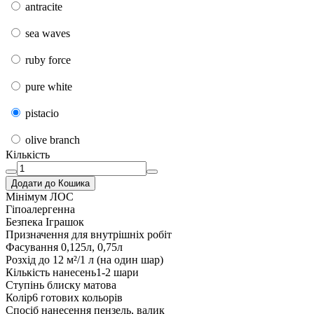
antracite
sea waves
ruby force
pure white
pistacio
olive branch
Кількість
Додати до Кошика
Мінімум ЛОС
Гіпоалергенна
Безпека Іграшок
Призначення
для внутрішніх робіт
Фасування
0,125л, 0,75л
Розхід
до 12 м²/1 л (на один шар)
Кількість нанесень
1-2 шари
Ступінь блиску
матова
Колір
6 готових кольорів
Спосіб нанесення
пензель, валик