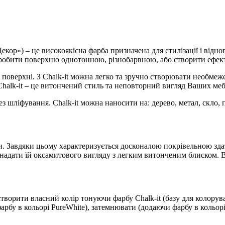
ор») – це високоякісна фарба призначена для стилізації і віднов
зробити поверхню однотонною, різнобарвною, або створити ефек
поверхні. З Chalk-it можна легко та зручно створювати необмеже
 Chalk-it – це витончений стиль та неповторний вигляд Ваших меб
ез шліфування. Chalk-it можна наносити на: дерево, метал, скло, 
ейди. Завдяки цьому характеризується досконалою покрівельною з
надати їй оксамитового вигляду з легким витонченим блиском. Ві
творити власний колір тонуючи фарбу Chalk-it (базу для колорува
рбу в кольорі PureWhite), затемнювати (додаючи фарбу в кольорі