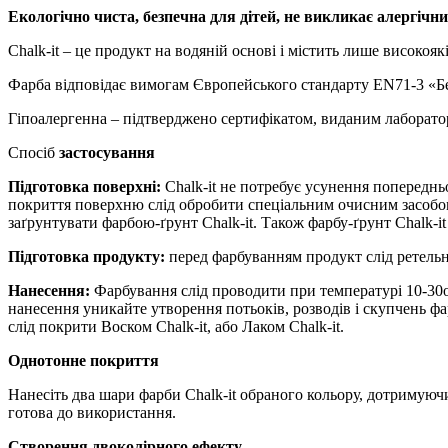
Екологічно чиста, безпечна для дітей, не викликає алергічни
Chalk-it – це продукт на водяній основі і містить лише високоя
Фарба відповідає вимогам Європейського стандарту EN71-3 «Без
Гіпоалергенна – підтверджено сертифікатом, виданим лаборатор
Спосіб
застосування
Підготовка поверхні:
Chalk-it не потребує усунення попередн
покриття поверхню слід обробити спеціальним очисним засобом 
заґрунтувати фарбою-ґрунт Chalk-it. Також фарбу-ґрунт Chalk-i
Підготовка продукту:
перед фарбуванням продукт слід ретель
Нанесення:
Фарбування слід проводити при температурі 10-30o
нанесення уникайте утворення потьоків, розводів і скупчень 
слід покрити Воском Chalk-it, або Лаком Chalk-it.
Однотонне покриття
Нанесіть два шари фарби Chalk-it обраного кольору, дотримуючи
готова до використання.
Створення двоколірного ефекту