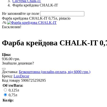
Система Chalk-IT
Фарба крейдова CHALK-IT
Не заповняйте це поле
Фарба крейдова CHALK-IT 0,75л, pistacio
-
%
Ексклюзив!
Фарба крейдова CHALK-IT 0,75
Ціна:
936.00 грн.
Знайшли дешевше?
Доставка:
Безкоштовна (онлайн-оплата, від 6000 грн.)
Бренд:
LuxDecor
Код товару
5906725259295
Об`єм/Вага:
0,125л
0,75л
Колір: