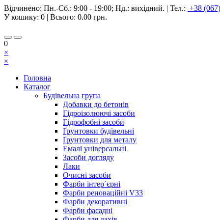
Відчинено:
Пн.-Сб.: 9:00 - 19:00; Нд.: вихідний.
|
Тел.:
+38 (067
У кошику:
0
| Всього:
0.00 грн.
0
×
×
Головна
Каталог
Будівельна група
Добавки до бетонів
Гідроізолюючі засоби
Гідрофобні засоби
Ґрунтовки будівельні
Ґрунтовки для металу
Емалі універсальні
Засоби догляду
Лаки
Очисні засоби
Фарби інтер`єрні
Фарби реноваційні V33
Фарби декоративні
Фарби фасадні
Фарби для дахів