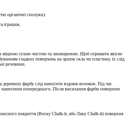
ткі органічні сполуки).
а іграшок.
ти міцною сухою чистою та знежиреною. Щоб отримати якісне
ванням гладких поверхонь на зразок скла чи пластику, їх слід
ьні речовини.
 деревину фарбу слід наносити вздовж волокон. Під час
ля нанесення попереднього. Після висихання фарби поверхню
хисного покриття (Воску Chalk-it, або Лаку Chalk-it) поверхня