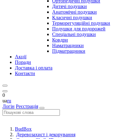
Ортопедичні подушки
Дитячі подушки
Анатомічні подушки
Класичні подушки
Терморегуляційні подушки
Подушки для подорожей
Спеціальні подушки
Ковдри
Наматрацники
Підматрацники
Акції
Поради
Доставка і оплата
Контакти
0
ua
ru
Логін
Реєстрація
BudBox
Деревозахист і декорування