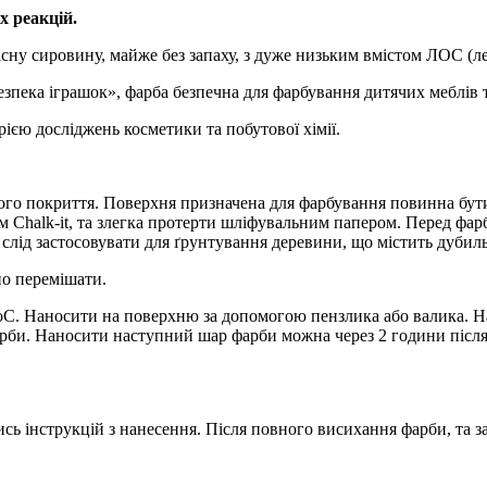
х реакцій.
кісну сировину, майже без запаху, з дуже низьким вмістом ЛОС (ле
пека іграшок», фарба безпечна для фарбування дитячих меблів т
ією досліджень косметики та побутової хімії.
ього покриття. Поверхня призначена для фарбування повинна бу
Chalk-it, та злегка протерти шліфувальним папером. Перед фарбу
t слід застосовувати для ґрунтування деревини, що містить дубил
но перемішати.
C. Наносити на поверхню за допомогою пензлика або валика. На
фарби. Наносити наступний шар фарби можна через 2 години піс
сь інструкцій з нанесення. Після повного висихання фарби, та за