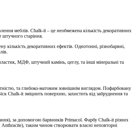
лення меблів. Chalk-it – це необмежена кількість декоративних
т штучного старіння.
ну кількість декоративних ефектів. Однотонні, різнобарвні,
лів.
пластик, МДФ, штучний камінь, цеглу, та інші мінеральні та
датністю, та глибоко-матовим зовнішнім виглядом. Пофарбовану
ск Chalk-it зміцнить поверхню, захистить від забруднення та
ння), за допомогою барвників Primacol. Фарбу Chalk-it різних
 Anthracite), таким чином створювати власні неповторні