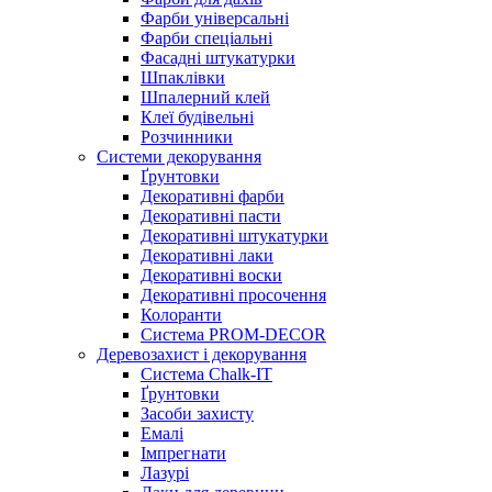
Фарби універсальні
Фарби спеціальні
Фасадні штукатурки
Шпаклівки
Шпалерний клей
Клеї будівельні
Розчинники
Системи декорування
Ґрунтовки
Декоративні фарби
Декоративні пасти
Декоративні штукатурки
Декоративні лаки
Декоративні воски
Декоративні просочення
Колоранти
Система PROM-DECOR
Деревозахист і декорування
Система Chalk-IT
Ґрунтовки
Засоби захисту
Емалі
Імпрегнати
Лазурі