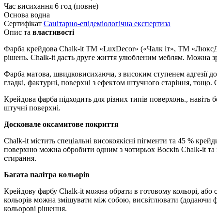
Час висихання
6 год (повне)
Основа
водна
Сертифікат
Санітарно-епідеміологічна експертиза
Опис та
властивості
Фарба крейдова Chalk-it TM «LuxDecor» («Чалк іт», ТМ «ЛюксДек
рішень. Chalk-it дасть друге життя улюбленим меблям. Можна 
Фарба матова, швидковисихаюча, з високим ступенем адгезії до 
гладкі, фактурні, поверхні з ефектом штучного старіння, тощо.
Крейдова фарба підходить для різних типів поверхонь., навіть б
штучні поверхні.
Досконале оксамитове покриття
Chalk-it містить спеціальні високоякісні пігменти та 45 % кр
поверхню можна обробити одним з чотирьох Восків Chalk-it та 
стирання.
Багата палітра кольорів
Крейдову фарбу Chalk-it можна обрати в готовому кольорі, або с
кольорів можна змішувати між собою, висвітлювати (додаючи фа
кольорові рішення.