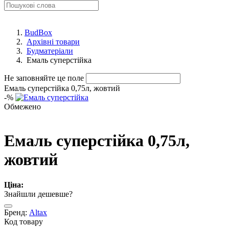
BudBox
Архівні товари
Будматеріали
Емаль суперстійка
Не заповняйте це поле
Емаль суперстійка 0,75л, жовтий
-
%
Обмежено
Емаль суперстійка 0,75л,
жовтий
Ціна:
Знайшли дешевше?
Бренд:
Altax
Код товару