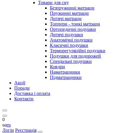
Товари для сну
Безпружинні матраци
Пружинні матраци
Дитячі матраци
Топпери - тонкі матраци
Ортопедичні подушки
Дитячі подушки
Анатомічні подушки
Класичні подушки
Терморегуляційні подушки
Подушки для подорожей
Спеціальні подушки
Ковдри
Наматрацники
Підматрацники
Акції
Поради
Доставка і оплата
Контакти
0
ua
ru
Логін
Реєстрація