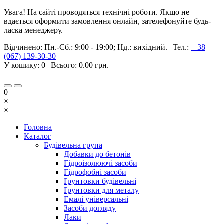
Увага! На сайті проводяться технічні роботи. Якщо не
вдається оформити замовлення онлайн, зателефонуйте будь-
ласка менеджеру.
Відчинено:
Пн.-Сб.: 9:00 - 19:00; Нд.: вихідний.
|
Тел.:
+38
(067) 139-30-30
У кошику:
0
| Всього:
0.00 грн.
0
×
×
Головна
Каталог
Будівельна група
Добавки до бетонів
Гідроізолюючі засоби
Гідрофобні засоби
Ґрунтовки будівельні
Ґрунтовки для металу
Емалі універсальні
Засоби догляду
Лаки