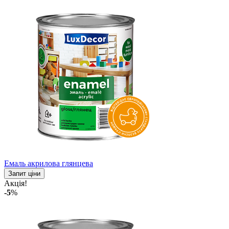
Емаль акрилова глянцева
Запит ціни
Акція!
-5
%