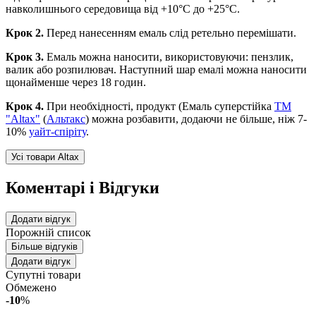
навколишнього середовища від +10°С до +25°С.
Крок 2.
Перед нанесенням емаль слід ретельно перемішати.
Крок 3.
Емаль можна наносити, використовуючи: пензлик,
валик або розпилювач. Наступний шар емалі можна наносити
щонайменше через 18 годин.
Крок 4.
При необхідності, продукт (Емаль суперстійка
ТМ
"Altax"
(
Альтакс
) можна розбавити, додаючи не більше, ніж 7-
10%
уайт-спіріту
.
Усі товари Altax
Коментарі і Відгуки
Додати відгук
Порожній список
Більше відгуків
Додати відгук
Супутні товари
Обмежено
-10
%