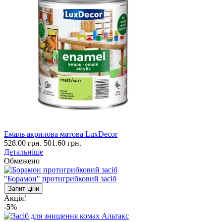
Емаль акрилова матова LuxDecor
528.00 грн.
501.60 грн.
Детальніше
Обмежено
"Борамон" протигрибковий засіб
Запит ціни
Акція!
-5
%