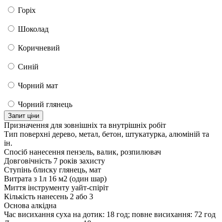
Горіх
Шоколад
Коричневий
Синій
Чорний мат
Чорний глянець
Запит ціни
Призначення
для зовнішніх та внутрішніх робіт
Тип поверхні
дерево, метал, бетон, штукатурка, алюміній та
ін.
Спосіб нанесення
пензель, валик, розпилювач
Довговічність
7 років захисту
Ступінь блиску
глянець, мат
Витрата з 1л
16 м2 (один шар)
Миття інструменту
уайт-спіріт
Кількість нанесень
2 або 3
Основа
алкідна
Час висихання
суха на дотик: 18 год; повне висихання: 72 год