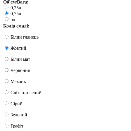
Об`єм/Вага:
0,25л
0,75л
5л
Колір емалі:
Білий глянець
Жовтий
Білий мат
Червоний
Махонь
Світло-зелений
Сірий
Зелений
Графіт