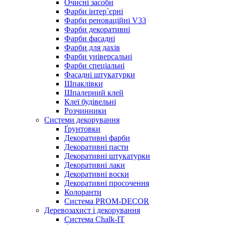
Очисні засоби
Фарби інтер`єрні
Фарби реноваційні V33
Фарби декоративні
Фарби фасадні
Фарби для дахів
Фарби універсальні
Фарби спеціальні
Фасадні штукатурки
Шпаклівки
Шпалерний клей
Клеї будівельні
Розчинники
Системи декорування
Ґрунтовки
Декоративні фарби
Декоративні пасти
Декоративні штукатурки
Декоративні лаки
Декоративні воски
Декоративні просочення
Колоранти
Система PROM-DECOR
Деревозахист і декорування
Система Chalk-IT