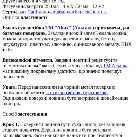
Друге нанесення
через 18 год
Фасування/витрати
250 мл - 4 м2; 750 мл - 12 м2
Сертифікат
Санітарно-епідеміологічна експертиза
Опис та
властивості
Емаль суперстійка
ТМ "Altax"
(
Альтакс
) призначена для
багатьох поверхонь.
Завдяки високій адгезії, емаль можна
можна використовувати для деревини, металу, бетону,
штукатурки, пластмас, алюмінію, оцинкованого металу, ПВХ
та ін.
Високоякісні пігменти.
Завдяки новітній рецептурі та
пігментам високої якості, емаль суперстійка від
ТМ Альтакс
має відмінну покрівельну здатність, що значно полегшує
нанесення.
Увага.
Перед нанесенням на чорний метал поверхню
необхідно обробити
атнтикорозійною ґрунтовкою
.
Оцинковані поверхні повинні бути витримані щонайменше
один рік.
Спосіб
застосування
Крок 1.
Поверхня повинна бути суха і чиста, без залишків
старого покриття. Деревина повинна бути ретельно
відшліфована. Засіб найкраще наносити при температурі