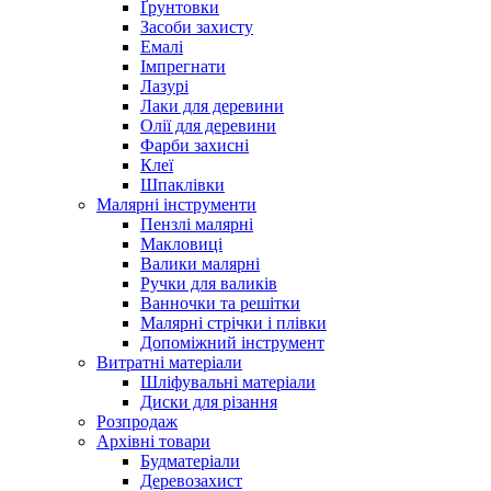
Ґрунтовки
Засоби захисту
Емалі
Імпрегнати
Лазурі
Лаки для деревини
Олії для деревини
Фарби захисні
Клеї
Шпаклівки
Малярні інструменти
Пензлі малярні
Макловиці
Валики малярні
Ручки для валиків
Ванночки та решітки
Малярні стрічки і плівки
Допоміжний інструмент
Витратні матеріали
Шліфувальні матеріали
Диски для різання
Розпродаж
Архівні товари
Будматеріали
Деревозахист