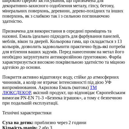
широкою сферою застосування, що призначена для
декоративно-захисного оздоблення металу, гіпсу, бетону,
мінеральних поверхонь, деревини, дерево-похідних та інших
поверхонь, як з слабкою так і з сильною поглинаючою
здатністю.
Призначена для використання в середині приміщень та
назовні. Емаль ідеально підходить для фарбування панелей,
меблів, вікон та дверей. Кольорова гама, що складається з 13
кольорів, дозволить задовольнити практично будь-які потреби
для втілення ваших задумів. Перед нанесенням на метал його
необхідно заґрунтувати антикорозійною ґрунтовкою. Фарба
характеризується високою покрівельною здатністю та міцною
адгезією до основи.
Покриття активно відштовхує воду, стійке до атмосферних
чинників, а колір не втрачає інтенсивності під дією УФ
випромінювання. Акрилова Емаль (матова)
ТМ
ЛЮКСДЕКОР
, якісний продукт, що відповідає Європейським
вимогам PN-EN 71-3 «Безпека іграшок», а тому є безпечною
при подальшій експлуатації.
Технічні характеристики
Суха на дотик:
приблизно через 2 години
Кількість шарів:
2 або 3