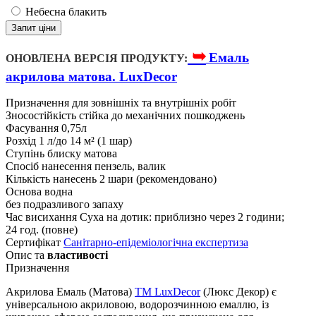
Небесна блакить
Запит ціни
➥
Емаль
ОНОВЛЕНА ВЕРСІЯ ПРОДУКТУ:
акрилова матова. LuxDecor
Призначення
для зовнішніх та внутрішніх робіт
Зносостійкість
стійка до механічних пошкоджень
Фасування
0,75л
Розхід
1 л/до 14 м² (1 шар)
Ступінь блиску
матова
Спосіб нанесення
пензель, валик
Кількість нанесень
2 шари (рекомендовано)
Основа
водна
без подразливого запаху
Час висихання
Суха на дотик: приблизно через 2 години;
24 год. (повне)
Сертифікат
Санітарно-епідеміологічна експертиза
Опис та
властивості
Призначення
Акрилова Емаль (Матова)
TM LuxDecor
(Люкс Декор) є
універсальною акриловою, водорозчинною емаллю, із