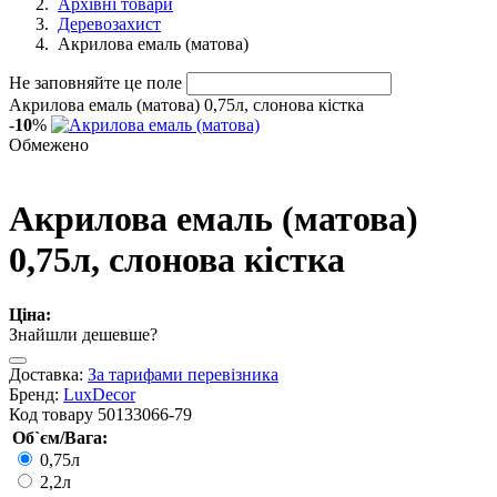
Архівні товари
Деревозахист
Акрилова емаль (матова)
Не заповняйте це поле
Акрилова емаль (матова) 0,75л, слонова кістка
-
10
%
Обмежено
Акрилова емаль (матова)
0,75л, слонова кістка
Ціна:
Знайшли дешевше?
Доставка:
За тарифами перевізника
Бренд:
LuxDecor
Код товару
50133066-79
Об`єм/Вага:
0,75л
2,2л