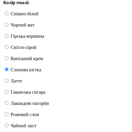
Колір емалі:
Сніжно-білий
Чорний мат
Гірська вершина
Світло-сірий
Ванільний крем
Слонова кістка
Латте
Гаванська сигара
Лавандові пагорби
Рожевий слон
Чайний лист