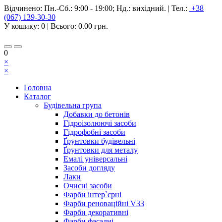
Відчинено:
Пн.-Сб.: 9:00 - 19:00; Нд.: вихідний.
|
Тел.:
+38
(067) 139-30-30
У кошику:
0
| Всього:
0.00 грн.
0
×
×
Головна
Каталог
Будівельна група
Добавки до бетонів
Гідроізолюючі засоби
Гідрофобні засоби
Ґрунтовки будівельні
Ґрунтовки для металу
Емалі універсальні
Засоби догляду
Лаки
Очисні засоби
Фарби інтер`єрні
Фарби реноваційні V33
Фарби декоративні
Фарби фасадні