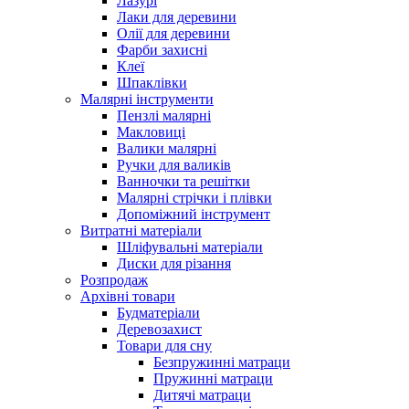
Лазурі
Лаки для деревини
Олії для деревини
Фарби захисні
Клеї
Шпаклівки
Малярні інструменти
Пензлі малярні
Макловиці
Валики малярні
Ручки для валиків
Ванночки та решітки
Малярні стрічки і плівки
Допоміжний інструмент
Витратні матеріали
Шліфувальні матеріали
Диски для різання
Розпродаж
Архівні товари
Будматеріали
Деревозахист
Товари для сну
Безпружинні матраци
Пружинні матраци
Дитячі матраци