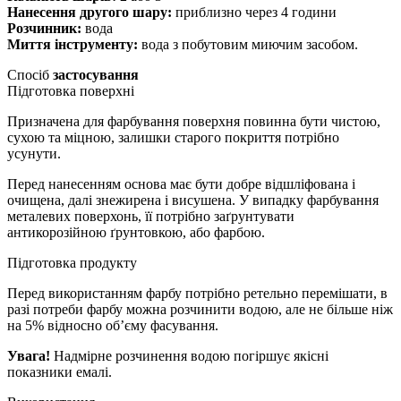
Нанесення другого шару:
приблизно через 4 години
Розчинник:
вода
Миття інструменту:
вода з побутовим миючим засобом.
Спосіб
застосування
Підготовка поверхні
Призначена для фарбування поверхня повинна бути чистою,
сухою та міцною, залишки старого покриття потрібно
усунути.
Перед нанесенням основа має бути добре відшліфована і
очищена, далі знежирена і висушена. У випадку фарбування
металевих поверхонь, її потрібно заґрунтувати
антикорозійною ґрунтовкою, або фарбою.
Підготовка продукту
Перед використанням фарбу потрібно ретельно перемішати, в
разі потреби фарбу можна розчинити водою, але не більше ніж
на 5% відносно об’єму фасування.
Увага!
Надмірне розчинення водою погіршує якісні
показники емалі.