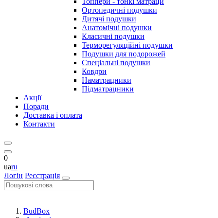
Топпери - тонкі матраци
Ортопедичні подушки
Дитячі подушки
Анатомічні подушки
Класичні подушки
Терморегуляційні подушки
Подушки для подорожей
Спеціальні подушки
Ковдри
Наматрацники
Підматрацники
Акції
Поради
Доставка і оплата
Контакти
0
ua
ru
Логін
Реєстрація
BudBox