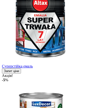
Суперстійка емаль
Запит ціни
Акція!
-5
%