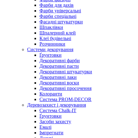
Фарби для дахів
Фарби універсальні
Фарби спеціальні
Фасадні штукатурки
Шпаклівки
Шпалерний клей
Клеї будівельні
Розчинники
Системи декорування
Ґрунтовки
Декоративні фарби
Декоративні пасти
Декоративні штукатурки
Декоративні лаки
Декоративні воски
Декоративні просочення
Колоранти
Система PROM-DECOR
Деревозахист і декорування
Система Chalk-IT
Ґрунтовки
Засоби захисту
Емалі
Імпрегнати