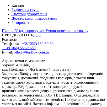
Каталог
Будівельна група
Системи декорування
Деревозахист і декорування
Розпродаж
Про нас
Угода користувача
Умови повернення товару
ПРИЄДНУЙТЕСЬ
Контакти
Телефони:
+38 (067) 139-30-30
+38 (066) 560-99-89
E-mail:
office@budbox.com.ua
Адреса точки самовивозу:
Україна м. Львів,
вул. Поліська, 6 (Логістичний парк Львів)
Звертаємо Вашу увагу на те, що вся представлена інформація,
фасування, дозування, поєднання кольорів, а також інші
технічні характеристики продуктів, носить інформаційний
характер. Відображені на сайті кольори продуктів є
приблизними і можуть дещо відрізнятися від кольору після
реального використання. ТОВ 'ТВК Байріс' буде докладати
всіх зусиль, щоб забезпечити точність і актуальність даних, що
містяться на сайті. Частина інформації, розміщеної на даному