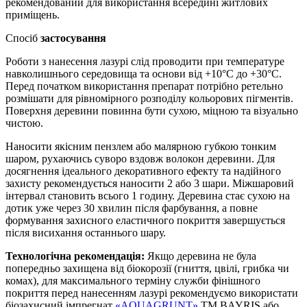
рекомендований для використання всередині житлових
приміщень.
Спосіб
застосування
Роботи з нанесення лазурі слід проводити при температуре
навколишнього середовища та основи від +10°С до +30°С.
Перед початком використання препарат потрібно ретельно
розмішати для рівномірного розподілу кольорових пігментів.
Поверхня деревини повинна бути сухою, міцною та візуально
чистою.
Наносити якісним пензлем або малярною губкою тонким
шаром, рухаючись суворо вздовж волокон деревини. Для
досягнення ідеального декоративного ефекту та надійного
захисту рекомендується наносити 2 або 3 шари. Міжшаровий
інтервал становить всього 1 годину. Деревина стає сухою на
дотик уже через 30 хвилин після фарбування, а повне
формування захисного еластичного покриття завершується
після висихання останнього шару.
Технологічна рекомендація:
Якщо деревина не була
попередньо захищена від біокорозії (гниття, цвілі, грибка чи
комах), для максимального терміну служби фінішного
покриття перед нанесенням лазурі рекомендуємо використати
біозахисний імпрегнат
«AQUAGRUNT»
ТМ BAYRIS або