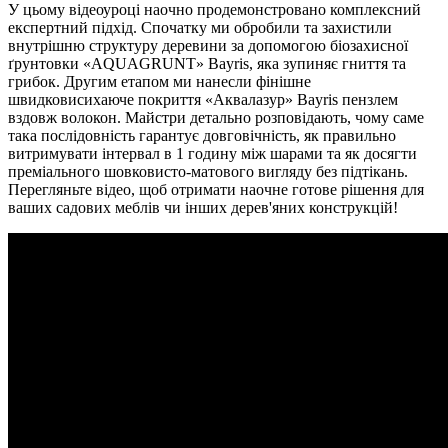
У цьому відеоуроці наочно продемонстровано комплексний
експертний підхід. Спочатку ми обробили та захистили
внутрішню структуру деревини за допомогою біозахисної
ґрунтовки «AQUAGRUNT» Bayris, яка зупиняє гниття та
грибок. Другим етапом ми нанесли фінішне
швидковисихаюче покриття «Аквалазур» Bayris пензлем
вздовж волокон. Майстри детально розповідають, чому саме
така послідовність гарантує довговічність, як правильно
витримувати інтервал в 1 годину між шарами та як досягти
преміального шовковисто-матового вигляду без підтікань.
Перегляньте відео, щоб отримати наочне готове рішення для
ваших садових меблів чи інших дерев'яних конструкцій!