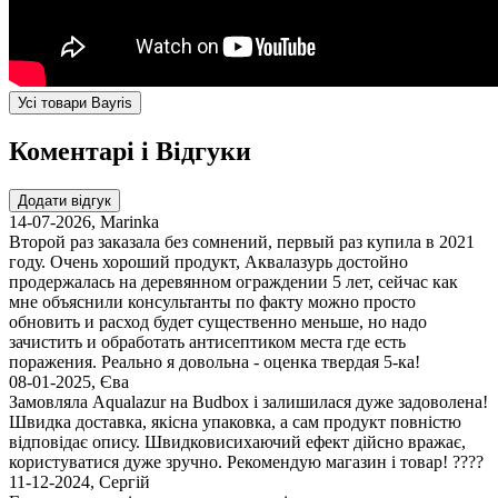
Усі товари Bayris
Коментарі і Відгуки
Додати відгук
14-07-2026
,
Marinka
Второй раз заказала без сомнений, первый раз купила в 2021
году. Очень хороший продукт, Аквалазурь достойно
продержалась на деревянном ограждении 5 лет, сейчас как
мне объяснили консультанты по факту можно просто
обновить и расход будет существенно меньше, но надо
зачистить и обработать антисептиком места где есть
поражения. Реально я довольна - оценка твердая 5-ка!
08-01-2025
,
Єва
Замовляла Aqualazur на Budbox і залишилася дуже задоволена!
Швидка доставка, якісна упаковка, а сам продукт повністю
відповідає опису. Швидковисихаючий ефект дійсно вражає,
користуватися дуже зручно. Рекомендую магазин і товар! ????
11-12-2024
,
Сергій