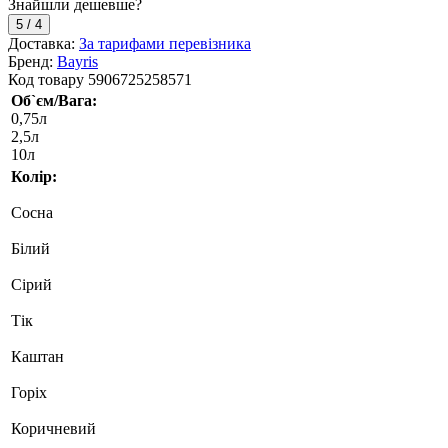
Знайшли дешевше?
5
/
4
Доставка:
За тарифами перевізника
Бренд:
Bayris
Код товару
5906725258571
Об`єм/Вага:
0,75л
2,5л
10л
Колір:
Сосна
Білий
Сірий
Тік
Каштан
Горіх
Коричневий