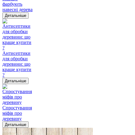
фарбують
навесні дерева
Детальніше
Антисептики
для обробки
деревини: що
краще купити
?
Детальніше
Спростування
міфів про
деревину
Детальніше