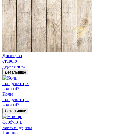
Догляд за
старою
деревиною
Детальніше
Коли
шліфувати, а
коли ні?
Детальніше
Навіщо