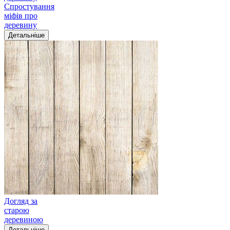
Спростування
міфів про
деревину
Детальніше
Догляд за
старою
деревиною
Детальніше