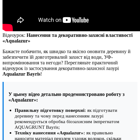
Відеоурок:
Нанесення та декоративно-захисні властивості
«Aqualazur»
Бажаєте побачити, як швидко та якісно оновити деревину й
забезпечити їй довготривалий захист від води, УФ-
випромінювання та негоди? Перегляньте практичний
відеоурок із застосування декоративно-захисної лазурі
Aqualazur Bayris
!
У цьому відео детально продемонстровано роботу з
«Aqualazur»:
Правильну підготовку поверхні:
як підготувати
деревину та чому перед нанесенням лазурі
рекомендується обробка біозахисним імпрегнатом
AQUAGRUNT Bayris;
Техніку нанесення «Aqualazur»:
як правильно
наносити матеріал пензлем уздовж волокон, скільки