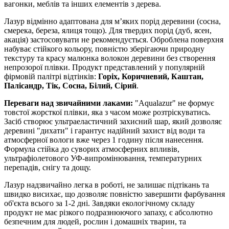
вагонки, меблів та інших елементів з дерева.
Лазур відмінно адаптована для м’яких порід деревини (сосна,
смерека, береза, ялиця тощо). Для твердих порід (дуб, ясен,
акація) застосовувати не рекомендується. Оброблена поверхня
набуває стійкого кольору, повністю зберігаючи природну
текстуру та красу малюнка волокон деревини без створення
непрозорої плівки. Продукт представлений у популярній
фірмовій палітрі відтінків:
Горіх, Коричневий, Каштан,
Палісандр, Тік, Сосна, Білий, Сірий
.
Переваги над звичайними лаками:
"Aqualazur" не формує
товстої жорсткої плівки, яка з часом може розтріскуватись.
Засіб створює ультраеластичний захисний шар, який дозволяє
деревині "дихати" і гарантує надійний захист від води та
атмосферної вологи вже через 1 годину після нанесення.
Формула стійка до суворих атмосферних впливів,
ультрафіолетового УФ-випромінювання, температурних
перепадів, снігу та дощу.
Лазур надзвичайно легка в роботі, не залишає підтікань та
швидко висихає, що дозволяє повністю завершити фарбування
об'єкта всього за 1-2 дні. Завдяки екологічному складу
продукт не має різкого подразнюючого запаху, є абсолютно
безпечним для людей, рослин і домашніх тварин, та