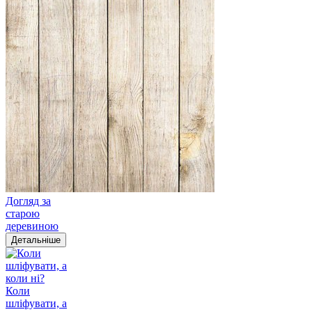
Догляд за
старою
деревиною
Детальніше
Коли
шліфувати, а