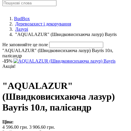
BudBox
Деревозахист і декорування
Лазурі
"AQUALAZUR" (Швидковисихаюча лазур) Bayris
Не заповняйте це поле
"AQUALAZUR" (Швидковисихаюча лазур) Bayris 10л,
палісандр
-
15
%
Акція!
"AQUALAZUR"
(Швидковисихаюча лазур)
Bayris 10л, палісандр
Ціна:
4 596.00 грн.
3 906.60 грн.