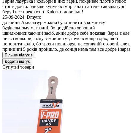
Гарна лазурька і кольори в них гарні, покриває плотно плюс
стоїть довго. раньше купував імпрганати а тепер аквалазурі
беру і все прекрасно. Клієнти довольні!
25-09-2024
,
Dmytro
до війни Аквалазур можна було знайти в кожному
будівельному магазині, бо це дійсно хороший
швидковисихаючий засіб, який добре себе показав. Зараз є еле
не всі кольори, тому замовив тут, шукав колір горіх, щоб
поновити колір, бо трохи повигоряв на сонячній стороні, але в
принципі 5 років пройшло, де сонця нема там все добре і зараз
Більше відгуків
Додати відгук
Супутні товари