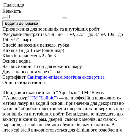
Палісандр
Кількість
Додати до Кошика
Призначення
для зовнішніх та внутрішніх робіт
Фасування/витрати
0,75л - до 11 м², 2,5л - до 37 м², 10л - до
150 м² (1 шар).
Спосіб нанесення
пензель, губка
Вихід з 1л
до 15 м² (один шар)
Кількість нанесень
2 або 3
Основа
водна
Час висихання
1 год для кожного шару
Друге нанесення
через 1 год
Сертифікат
Санітарно-епідеміологічна експертиза
Опис та
властивості
Швидковисихаючий засіб "Aqualazur" TM "Bayris"
("Аквалазур"
ТМ "Байріс"
) — це професійна шовковисто-
матова лазур на водній основі, призначена для декоративно-
захисної обробки підготовлених дерев’яних поверхонь під час
зовнішніх та внутрішніх робіт. Вона ідеально підходить для
захисту віконних рам, дверей, садових меблів, альтанок,
парканів, фасадів дерев’яних будинків, дач та лазень. В
інтер'єрі засіб використовується для фінішного оздоблення