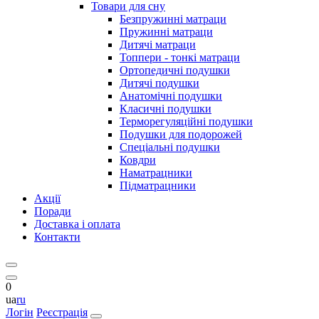
Товари для сну
Безпружинні матраци
Пружинні матраци
Дитячі матраци
Топпери - тонкі матраци
Ортопедичні подушки
Дитячі подушки
Анатомічні подушки
Класичні подушки
Терморегуляційні подушки
Подушки для подорожей
Спеціальні подушки
Ковдри
Наматрацники
Підматрацники
Акції
Поради
Доставка і оплата
Контакти
0
ua
ru
Логін
Реєстрація