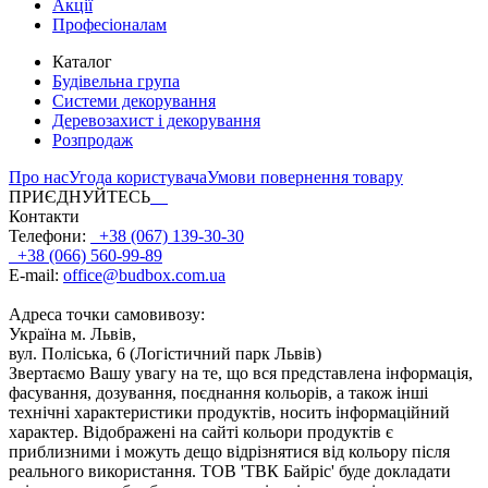
Акції
Професіоналам
Каталог
Будівельна група
Системи декорування
Деревозахист і декорування
Розпродаж
Про нас
Угода користувача
Умови повернення товару
ПРИЄДНУЙТЕСЬ
Контакти
Телефони:
+38 (067) 139-30-30
+38 (066) 560-99-89
E-mail:
office@budbox.com.ua
Адреса точки самовивозу:
Україна м. Львів,
вул. Поліська, 6 (Логістичний парк Львів)
Звертаємо Вашу увагу на те, що вся представлена інформація,
фасування, дозування, поєднання кольорів, а також інші
технічні характеристики продуктів, носить інформаційний
характер. Відображені на сайті кольори продуктів є
приблизними і можуть дещо відрізнятися від кольору після
реального використання. ТОВ 'ТВК Байріс' буде докладати