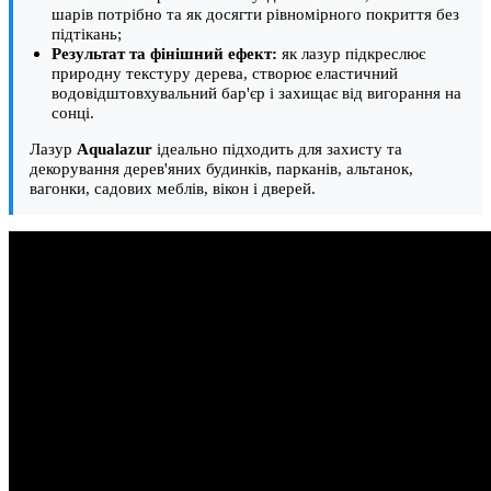
шарів потрібно та як досягти рівномірного покриття без
підтікань;
Результат та фінішний ефект:
як лазур підкреслює
природну текстуру дерева, створює еластичний
водовідштовхувальний бар'єр і захищає від вигорання на
сонці.
Лазур
Aqualazur
ідеально підходить для захисту та
декорування дерев'яних будинків, парканів, альтанок,
вагонки, садових меблів, вікон і дверей.