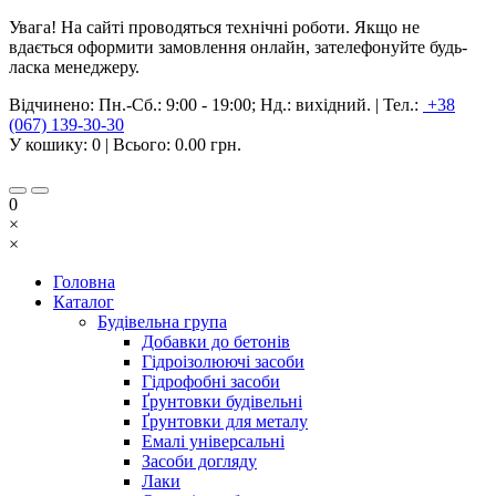
Увага! На сайті проводяться технічні роботи. Якщо не
вдається оформити замовлення онлайн, зателефонуйте будь-
ласка менеджеру.
Відчинено:
Пн.-Сб.: 9:00 - 19:00; Нд.: вихідний.
|
Тел.:
+38
(067) 139-30-30
У кошику:
0
| Всього:
0.00 грн.
0
×
×
Головна
Каталог
Будівельна група
Добавки до бетонів
Гідроізолюючі засоби
Гідрофобні засоби
Ґрунтовки будівельні
Ґрунтовки для металу
Емалі універсальні
Засоби догляду
Лаки