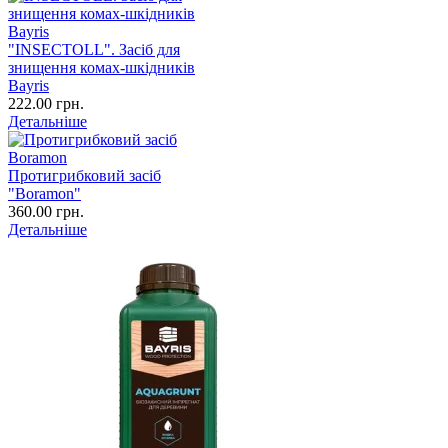
"INSECTOLL". Засіб для
знищення комах-шкідників
Bayris
222.00 грн.
Детальніше
Протигрибковий засіб
"Boramon"
360.00 грн.
Детальніше