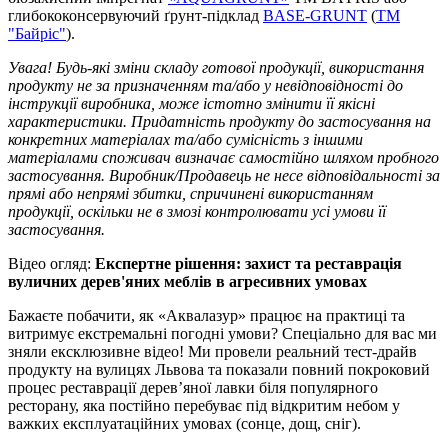
глибококонсервуючий ґрунт-підклад
BASE-GRUNT
(
ТМ
"Байріс"
).
Увага! Будь-які зміни складу готової продукції, використання
продукту не за призначенням та/або у невідповідності до
інструкції виробника, може істотно змінити її якісні
характеристики. Придатність продукту до застосування на
конкретних матеріалах та/або сумісність з іншими
матеріалами споживач визначає самостійно шляхом пробного
застосування. Виробник/Продавець не несе відповідальності за
прямі або непрямі збитки, спричинені використанням
продукції, оскільки не в змозі контролювати усі умови її
застосування.
Відео огляд:
Експертне рішення: захист та реставрація
вуличних дерев'яних меблів в агресивних умовах
Бажаєте побачити, як «Аквалазур» працює на практиці та
витримує екстремальні погодні умови? Спеціально для вас ми
зняли ексклюзивне відео! Ми провели реальний тест-драйв
продукту на вулицях Львова та показали повний покроковий
процес реставрації дерев’яної лавки біля популярного
ресторану, яка постійно перебуває під відкритим небом у
важких експлуатаційних умовах (сонце, дощ, сніг).