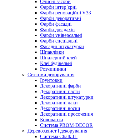
Очисні засоби
Фарби інтер`єрні
Фарби реноваційні V33
Фарби декоративні
Фарби фасадні
Фарби для дахів
Фарби універсальні
Фарби спеціальні
Фасадні штукатурки
Шпаклівки
Шпалерний клей
Клеї будівельні
Розчинники
Системи декорування
Ґрунтовки
Декоративні фарби
Декоративні пасти
Декоративні штукатурки
Декоративні лаки
Декоративні воски
Декоративні просочення
Колоранти
Система PROM-DECOR
Деревозахист і декорування
Система Chalk-IT