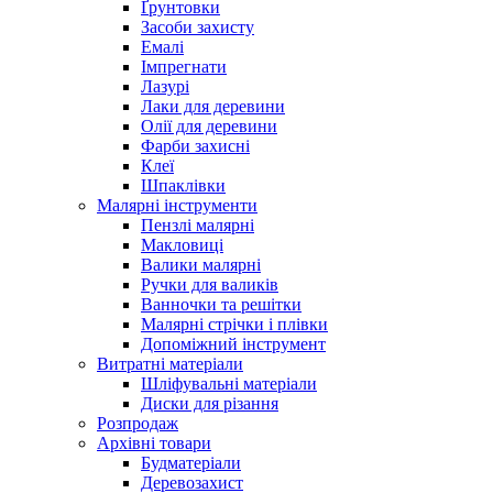
Ґрунтовки
Засоби захисту
Емалі
Імпрегнати
Лазурі
Лаки для деревини
Олії для деревини
Фарби захисні
Клеї
Шпаклівки
Малярні інструменти
Пензлі малярні
Макловиці
Валики малярні
Ручки для валиків
Ванночки та решітки
Малярні стрічки і плівки
Допоміжний інструмент
Витратні матеріали
Шліфувальні матеріали
Диски для різання
Розпродаж
Архівні товари
Будматеріали
Деревозахист