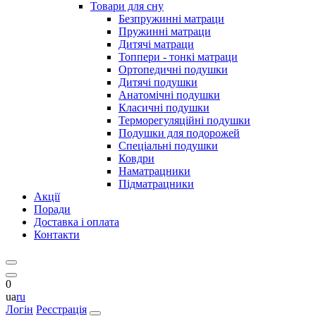
Товари для сну
Безпружинні матраци
Пружинні матраци
Дитячі матраци
Топпери - тонкі матраци
Ортопедичні подушки
Дитячі подушки
Анатомічні подушки
Класичні подушки
Терморегуляційні подушки
Подушки для подорожей
Спеціальні подушки
Ковдри
Наматрацники
Підматрацники
Акції
Поради
Доставка і оплата
Контакти
0
ua
ru
Логін
Реєстрація