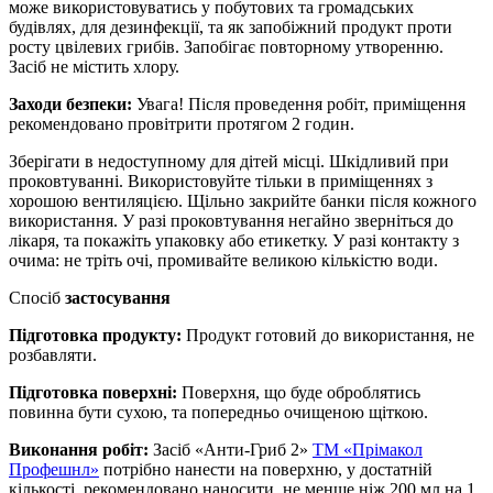
може використовуватись у побутових та громадських
будівлях, для дезинфекції, та як запобіжний продукт проти
росту цвілевих грибів. Запобігає повторному утворенню.
Засіб не містить хлору.
Заходи безпеки:
Увага! Після проведення робіт, приміщення
рекомендовано провітрити протягом 2 годин.
Зберігати в недоступному для дітей місці. Шкідливий при
проковтуванні. Використовуйте тільки в приміщеннях з
хорошою вентиляцією. Щільно закрийте банки після кожного
використання. У разі проковтування негайно зверніться до
лікаря, та покажіть упаковку або етикетку. У разі контакту з
очима: не тріть очі, промивайте великою кількістю води.
Спосіб
застосування
Підготовка продукту:
Продукт готовий до використання, не
розбавляти.
Підготовка поверхні:
Поверхня, що буде оброблятись
повинна бути сухою, та попередньо очищеною щіткою.
Виконання робіт:
Засіб «Анти-Гриб 2»
ТМ «Прімакол
Профешнл»
потрібно нанести на поверхню, у достатній
кількості, рекомендовано наносити, не менше ніж 200 мл на 1