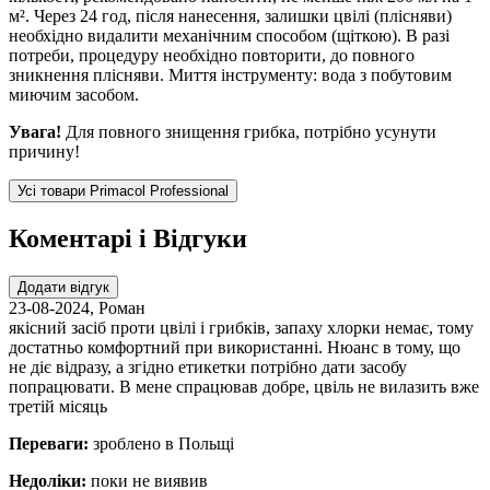
м². Через 24 год, після нанесення, залишки цвілі (плісняви)
необхідно видалити механічним способом (щіткою). В разі
потреби, процедуру необхідно повторити, до повного
зникнення плісняви. Миття інструменту: вода з побутовим
миючим засобом.
Увага!
Для повного знищення грибка, потрібно усунути
причину!
Усі товари Primacol Professional
Коментарі і Відгуки
Додати відгук
23-08-2024
,
Роман
якісний засіб проти цвілі і грибків, запаху хлорки немає, тому
достатньо комфортний при використанні. Нюанс в тому, що
не діє відразу, а згідно етикетки потрібно дати засобу
попрацювати. В мене спрацював добре, цвіль не вилазить вже
третій місяць
Переваги:
зроблено в Польщі
Недоліки:
поки не виявив