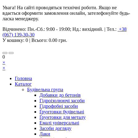
Увага! На сайті проводяться технічні роботи. Якщо не
вдається оформити замовлення онлайн, зателефонуйте будь-
ласка менеджеру.
Відчинено:
Пн.-Сб.: 9:00 - 19:00; Нд.: вихідний.
|
Тел.:
+38
(067) 139-30-30
У кошику:
0
| Всього:
0.00 грн.
0
×
×
Головна
Каталог
Будівельна група
Добавки до бетонів
Гідроізолюючі засоби
Гідрофобні засоби
Ґрунтовки будівельні
Ґрунтовки для металу
Емалі універсальні
Засоби догляду
Лаки