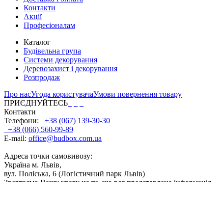
Контакти
Акції
Професіоналам
Каталог
Будівельна група
Системи декорування
Деревозахист і декорування
Розпродаж
Про нас
Угода користувача
Умови повернення товару
ПРИЄДНУЙТЕСЬ
Контакти
Телефони:
+38 (067) 139-30-30
+38 (066) 560-99-89
E-mail:
office@budbox.com.ua
Адреса точки самовивозу:
Україна м. Львів,
вул. Поліська, 6 (Логістичний парк Львів)
Звертаємо Вашу увагу на те, що вся представлена інформація,
фасування, дозування, поєднання кольорів, а також інші
технічні характеристики продуктів, носить інформаційний
характер. Відображені на сайті кольори продуктів є
приблизними і можуть дещо відрізнятися від кольору після