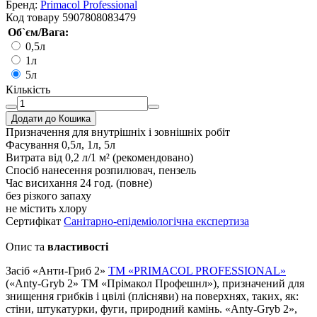
Бренд:
Primacol Professional
Код товару
5907808083479
Об`єм/Вага:
0,5л
1л
5л
Кількість
Додати до Кошика
Призначення
для внутрішніх і зовнішніх робіт
Фасування
0,5л, 1л, 5л
Витрата
від 0,2 л/1 м² (рекомендовано)
Спосіб нанесення
розпилювач, пензель
Час висихання
24 год. (повне)
без різкого запаху
не містить хлору
Сертифікат
Санітарно-епідеміологічна експертиза
Опис та
властивості
Засіб «Анти-Гриб 2»
ТМ «PRIMACOL PROFESSIONAL»
(«Anty-Gryb 2» ТМ «Прімакол Профешнл»), призначений для
знищення грибків і цвілі (плісняви) на поверхнях, таких, як:
стіни, штукатурки, фуги, природний камінь. «Anty-Gryb 2»,