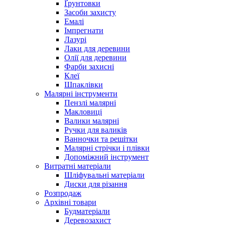
Ґрунтовки
Засоби захисту
Емалі
Імпрегнати
Лазурі
Лаки для деревини
Олії для деревини
Фарби захисні
Клеї
Шпаклівки
Малярні інструменти
Пензлі малярні
Макловиці
Валики малярні
Ручки для валиків
Ванночки та решітки
Малярні стрічки і плівки
Допоміжний інструмент
Витратні матеріали
Шліфувальні матеріали
Диски для різання
Розпродаж
Архівні товари
Будматеріали
Деревозахист